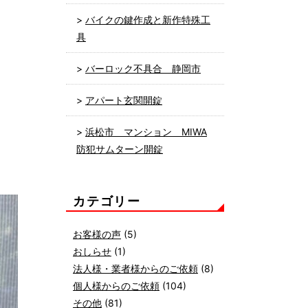
バイクの鍵作成と新作特殊工
具
バーロック不具合 静岡市
アパート玄関開錠
浜松市 マンション MIWA
防犯サムターン開錠
カテゴリー
お客様の声
(5)
おしらせ
(1)
法人様・業者様からのご依頼
(8)
個人様からのご依頼
(104)
その他
(81)