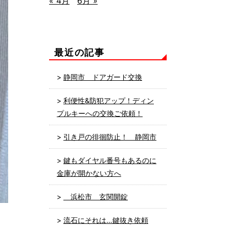
« 4月
6月 »
最近の記事
静岡市 ドアガード交換
利便性&防犯アップ！ディン
プルキーへの交換ご依頼！
引き戸の徘徊防止！ 静岡市
鍵もダイヤル番号もあるのに
金庫が開かない方へ
浜松市 玄関開錠
流石にそれは…鍵抜き依頼