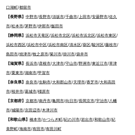
口湖町
/
都留市
【長野県】
中野市
/
長野市
/
須坂市
/
千曲市
/
上田市
/
安曇野市
/
佐久
市
/
松本市
/
茅野市
/
伊那市
/
飯田市
【静岡県】
浜松市天竜区
/
浜松市北区
/
浜松市浜北区
/
浜松市東区
/
浜松市西区
/
浜松市中区
/
浜松市南区
/
清水区
/
葵区
/
駿河区
/
藤枝市
/
島田市
/
焼津市
/
牧之原市
/
菊川市
/
掛川市
/
袋井市
【滋賀県】
長浜市
/
彦根市
/
大津市
/
守山市
/
野洲市
/
東近江市
/
草津
市
/
栗東市
/
湖南市
/
甲賀市
【奈良県】
奈良市
/
生駒市
/
大和郡山市
/
天理市
/
香芝市
/
大和高田
市
/
桜井市
/
葛城市
/
橿原市
【京都府】
京都市
/
南丹市
/
亀岡市
/
向日市
/
長岡京市
/
宇治市
/
八幡
市
/
城陽市
/
京田辺市
/
木津川市
【和歌山県】
橋本市
/
かつらぎ町
/
紀の川市
/
岩出市
/
和歌山市
/
紀
美野町
/
海南市
/
有田市
/
有田川町