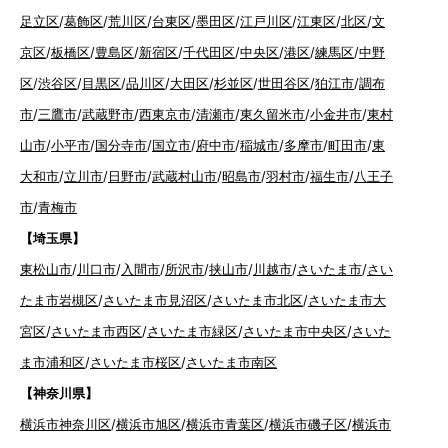
足立区
/
葛飾区
/
荒川区
/
台東区
/
墨田区
/
江戸川区
/
江東区
/
北区
/
文
京区
/
板橋区
/
豊島区
/
新宿区
/
千代田区
/
中央区
/
港区
/
練馬区
/
中野
区
/
渋谷区
/
目黒区
/
品川区
/
大田区
/
杉並区
/
世田谷区
/
狛江市
/
調布
市
/
三鷹市
/
武蔵野市
/
西東京市
/
清瀬市
/
東久留米市
/
小金井市
/
東村
山市
/
小平市
/
国分寺市
/
国立市
/
府中市
/
稲城市
/
多摩市
/
町田市
/
東
大和市
/
立川市
/
日野市
/
武蔵村山市
/
昭島市
/
羽村市
/
福生市
/
八王子
市
/
青梅市
【埼玉県】
東松山市
/
川口市
/
入間市
/
所沢市
/
挟山市
/
川越市
/
さいたま市
/
さい
たま市岩槻区
/
さいたま市見沼区
/
さいたま市北区
/
さいたま市大
宮区
/
さいたま市西区
/
さいたま市緑区
/
さいたま市中央区
/
さいた
ま市浦和区
/
さいたま市桜区
/
さいたま市南区
【神奈川県】
横浜市神奈川区
/
横浜市旭区
/
横浜市青葉区
/
横浜市磯子区
/
横浜市