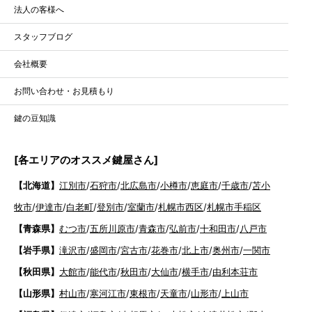
法人の客様へ
スタッフブログ
会社概要
お問い合わせ・お見積もり
鍵の豆知識
[各エリアのオススメ鍵屋さん]
【北海道】
江別市
/
石狩市
/
北広島市
/
小樽市
/
恵庭市
/
千歳市
/
苫小
牧市
/
伊達市
/
白老町
/
登別市
/
室蘭市
/
札幌市西区
/
札幌市手稲区
【青森県】
むつ市
/
五所川原市
/
青森市
/
弘前市
/
十和田市
/
八戸市
【岩手県】
滝沢市
/
盛岡市
/
宮古市
/
花巻市
/
北上市
/
奥州市
/
一関市
【秋田県】
大館市
/
能代市
/
秋田市
/
大仙市
/
横手市
/
由利本荘市
【山形県】
村山市
/
寒河江市
/
東根市
/
天童市
/
山形市
/
上山市