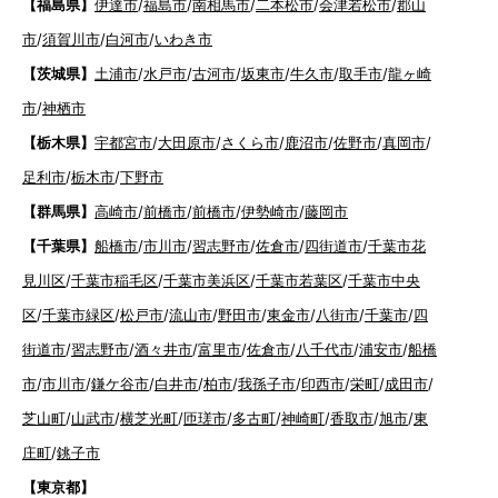
【福島県】
伊達市
/
福島市
/
南相馬市
/
二本松市
/
会津若松市
/
郡山
市
/
須賀川市
/
白河市
/
いわき市
【茨城県】
土浦市
/
水戸市
/
古河市
/
坂東市
/
牛久市
/
取手市
/
龍ヶ崎
市
/
神栖市
【栃木県】
宇都宮市
/
大田原市
/
さくら市
/
鹿沼市
/
佐野市
/
真岡市
/
足利市
/
栃木市
/
下野市
【群馬県】
高崎市
/
前橋市
/
前橋市
/
伊勢崎市
/
藤岡市
【千葉県】
船橋市
/
市川市
/
習志野市
/
佐倉市
/
四街道市
/
千葉市花
見川区
/
千葉市稲毛区
/
千葉市美浜区
/
千葉市若葉区
/
千葉市中央
区
/
千葉市緑区
/
松戸市
/
流山市
/
野田市
/
東金市
/
八街市
/
千葉市
/
四
街道市
/
習志野市
/
酒々井市
/
富里市
/
佐倉市
/
八千代市
/
浦安市
/
船橋
市
/
市川市
/
鎌ケ谷市
/
白井市
/
柏市
/
我孫子市
/
印西市
/
栄町
/
成田市
/
芝山町
/
山武市
/
横芝光町
/
匝瑳市
/
多古町
/
神崎町
/
香取市
/
旭市
/
東
庄町
/
銚子市
【東京都】