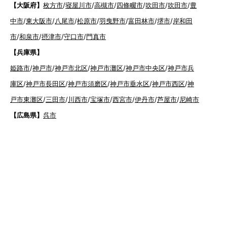
【大阪府】
枚方市
/
寝屋川市
/
高槻市
/
四條畷市
/
吹田市
/
吹田市
/
豊
中市
/
東大阪市
/
八尾市
/
松原市
/
羽曳野市
/
富田林市
/
堺市
/
岸和田
市
/
和泉市
/
摂津市
/
守口市
/
門真市
【兵庫県】
姫路市
/
神戸市
/
神戸市北区
/
神戸市灘区
/
神戸市中央区
/
神戸市兵
庫区
/
神戸市長田区
/
神戸市須磨区
/
神戸市垂水区
/
神戸市西区
/
神
戸市東灘区
/
三田市
/
川西市
/
宝塚市
/
西宮市
/
伊丹市
/
芦屋市
/
尼崎市
【広島県】
呉市
【山口県】
山口市
/
下関市
/
山陽小野田市
/
宇部市
/
防府市
/
周南市
/
下松市
【香川県】
観音寺市
/
三豊市
/
善通寺市
/
丸亀市
/
坂出市
/
高松市
/
さ
ぬき市
/
東かがわ市
【愛媛県】
伊予市
/
東温市
/
松山市
/
今治市
/
西条市
/
新居浜市
/
四国
中央市
【福岡県】