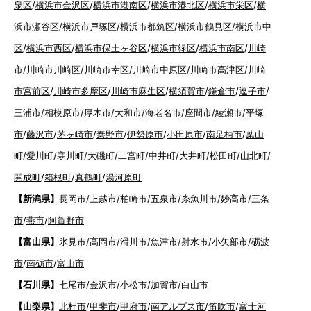
泉区
/
横浜市金沢区
/
横浜市港南区
/
横浜市港北区
/
横浜市栄区
/
横
浜市瀬谷区
/
横浜市戸塚区
/
横浜市都筑区
/
横浜市鶴見区
/
横浜市中
区
/
横浜市西区
/
横浜市保土ヶ谷区
/
横浜市緑区
/
横浜市南区
/
川崎
市
/
川崎市川崎区
/
川崎市幸区
/
川崎市中原区
/
川崎市高津区
/
川崎
市宮前区
/
川崎市多摩区
/
川崎市麻生区
/
横須賀市
/
鎌倉市
/
逗子市
/
三浦市
/
相模原市
/
厚木市
/
大和市
/
海老名市
/
座間市
/
綾瀬市
/
平塚
市
/
藤沢市
/
茅ヶ崎市
/
秦野市
/
伊勢原市
/
小田原市
/
南足柄市
/
葉山
町
/
愛川町
/
寒川町
/
大磯町
/
二宮町
/
中井町
/
大井町
/
松田町
/
山北町
/
開成町
/
箱根町
/
真鶴町
/
湯河原町
【新潟県】
長岡市
/
上越市
/
柏崎市
/
五泉市
/
糸魚川市
/
妙高市
/
三条
市
/
燕市
/
阿賀野市
【富山県】
氷見市
/
高岡市
/
滑川市
/
魚津市
/
射水市
/
小矢部市
/
砺波
市
/
南砺市
/
富山市
【石川県】
七尾市
/
金沢市
/
小松市
/
加賀市
/
白山市
【山梨県】
北杜市
/
甲斐市
/
甲府市
/
南アルプス市
/
笛吹市
/
富士河