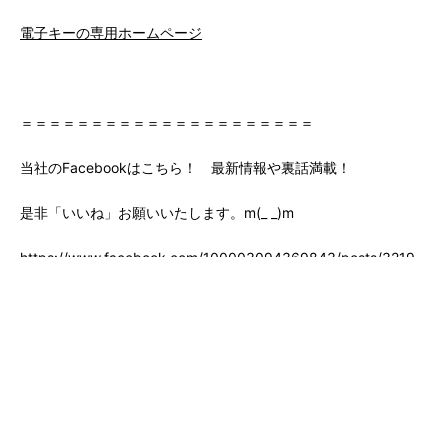
電子キーの専用ホームページ
＝＝＝＝＝＝＝＝＝＝＝＝＝＝＝＝＝＝＝＝＝
当社のFacebookはこちら！ 最新情報や裏話満載！
是非「いいね」お願いいたします。m(_ _)m
https://www.facebook.com/100003094369843/posts/3219147
extid=0&d=n
また当社のツイッターはこちら！
当ＨＰ管理人が本音をぽろっとつぶやきます(;^ω^)
‘https://twitter.com/Ui19z6drTdeYkL2
【関連事業】*******************************