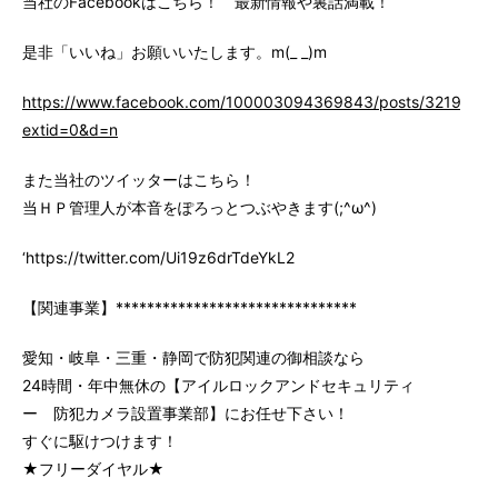
当社のFacebookはこちら！ 最新情報や裏話満載！
是非「いいね」お願いいたします。m(_ _)m
https://www.facebook.com/100003094369843/posts/3219147
extid=0&d=n
また当社のツイッターはこちら！
当ＨＰ管理人が本音をぽろっとつぶやきます(;^ω^)
‘https://twitter.com/Ui19z6drTdeYkL2
【関連事業】*******************************
愛知・岐阜・三重・静岡で防犯関連の御相談なら
24時間・年中無休の【アイルロックアンドセキュリティ
ー 防犯カメラ設置事業部】にお任せ下さい！
すぐに駆けつけます！
★フリーダイヤル★