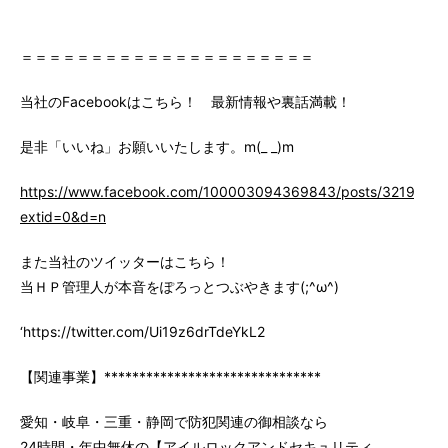
＝＝＝＝＝＝＝＝＝＝＝＝＝＝＝＝＝＝＝＝＝
当社のFacebookはこちら！ 最新情報や裏話満載！
是非「いいね」お願いいたします。m(_ _)m
https://www.facebook.com/100003094369843/posts/3219147
extid=0&d=n
また当社のツイッターはこちら！
当ＨＰ管理人が本音をぽろっとつぶやきます(;^ω^)
‘https://twitter.com/Ui19z6drTdeYkL2
【関連事業】*******************************
愛知・岐阜・三重・静岡で防犯関連の御相談なら
24時間・年中無休の【アイルロックアンドセキュリティ