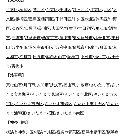
【東京都】
足立区
/
葛飾区
/
荒川区
/
台東区
/
墨田区
/
江戸川区
/
江東区
/
北区
/
文
京区
/
板橋区
/
豊島区
/
新宿区
/
千代田区
/
中央区
/
港区
/
練馬区
/
中野
区
/
渋谷区
/
目黒区
/
品川区
/
大田区
/
杉並区
/
世田谷区
/
狛江市
/
調布
市
/
三鷹市
/
武蔵野市
/
西東京市
/
清瀬市
/
東久留米市
/
小金井市
/
東村
山市
/
小平市
/
国分寺市
/
国立市
/
府中市
/
稲城市
/
多摩市
/
町田市
/
東
大和市
/
立川市
/
日野市
/
武蔵村山市
/
昭島市
/
羽村市
/
福生市
/
八王子
市
/
青梅市
【埼玉県】
東松山市
/
川口市
/
入間市
/
所沢市
/
挟山市
/
川越市
/
さいたま市
/
さい
たま市岩槻区
/
さいたま市見沼区
/
さいたま市北区
/
さいたま市大
宮区
/
さいたま市西区
/
さいたま市緑区
/
さいたま市中央区
/
さいた
ま市浦和区
/
さいたま市桜区
/
さいたま市南区
【神奈川県】
横浜市神奈川区
/
横浜市旭区
/
横浜市青葉区
/
横浜市磯子区
/
横浜市