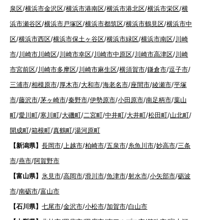
泉区
/
横浜市金沢区
/
横浜市港南区
/
横浜市港北区
/
横浜市栄区
/
横
浜市瀬谷区
/
横浜市戸塚区
/
横浜市都筑区
/
横浜市鶴見区
/
横浜市中
区
/
横浜市西区
/
横浜市保土ヶ谷区
/
横浜市緑区
/
横浜市南区
/
川崎
市
/
川崎市川崎区
/
川崎市幸区
/
川崎市中原区
/
川崎市高津区
/
川崎
市宮前区
/
川崎市多摩区
/
川崎市麻生区
/
横須賀市
/
鎌倉市
/
逗子市
/
三浦市
/
相模原市
/
厚木市
/
大和市
/
海老名市
/
座間市
/
綾瀬市
/
平塚
市
/
藤沢市
/
茅ヶ崎市
/
秦野市
/
伊勢原市
/
小田原市
/
南足柄市
/
葉山
町
/
愛川町
/
寒川町
/
大磯町
/
二宮町
/
中井町
/
大井町
/
松田町
/
山北町
/
開成町
/
箱根町
/
真鶴町
/
湯河原町
【新潟県】
長岡市
/
上越市
/
柏崎市
/
五泉市
/
糸魚川市
/
妙高市
/
三条
市
/
燕市
/
阿賀野市
【富山県】
氷見市
/
高岡市
/
滑川市
/
魚津市
/
射水市
/
小矢部市
/
砺波
市
/
南砺市
/
富山市
【石川県】
七尾市
/
金沢市
/
小松市
/
加賀市
/
白山市