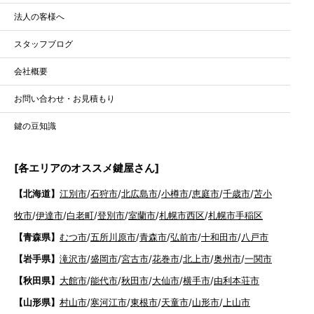
法人の客様へ
スタッフブログ
会社概要
お問い合わせ・お見積もり
鍵の豆知識
[各エリアのオススメ鍵屋さん]
【北海道】
江別市
/
石狩市
/
北広島市
/
小樽市
/
恵庭市
/
千歳市
/
苫小
牧市
/
伊達市
/
白老町
/
登別市
/
室蘭市
/
札幌市西区
/
札幌市手稲区
【青森県】
むつ市
/
五所川原市
/
青森市
/
弘前市
/
十和田市
/
八戸市
【岩手県】
滝沢市
/
盛岡市
/
宮古市
/
花巻市
/
北上市
/
奥州市
/
一関市
【秋田県】
大館市
/
能代市
/
秋田市
/
大仙市
/
横手市
/
由利本荘市
【山形県】
村山市
/
寒河江市
/
東根市
/
天童市
/
山形市
/
上山市