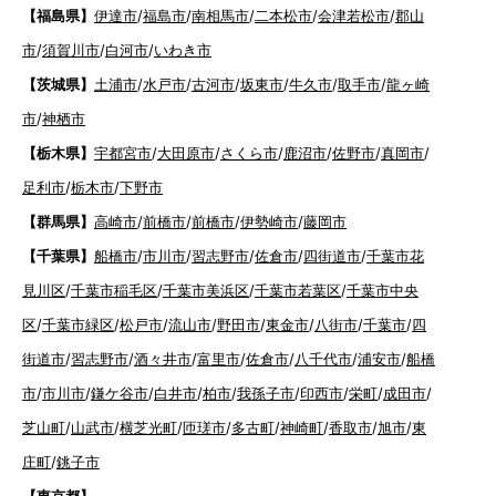
【福島県】
伊達市
/
福島市
/
南相馬市
/
二本松市
/
会津若松市
/
郡山
市
/
須賀川市
/
白河市
/
いわき市
【茨城県】
土浦市
/
水戸市
/
古河市
/
坂東市
/
牛久市
/
取手市
/
龍ヶ崎
市
/
神栖市
【栃木県】
宇都宮市
/
大田原市
/
さくら市
/
鹿沼市
/
佐野市
/
真岡市
/
足利市
/
栃木市
/
下野市
【群馬県】
高崎市
/
前橋市
/
前橋市
/
伊勢崎市
/
藤岡市
【千葉県】
船橋市
/
市川市
/
習志野市
/
佐倉市
/
四街道市
/
千葉市花
見川区
/
千葉市稲毛区
/
千葉市美浜区
/
千葉市若葉区
/
千葉市中央
区
/
千葉市緑区
/
松戸市
/
流山市
/
野田市
/
東金市
/
八街市
/
千葉市
/
四
街道市
/
習志野市
/
酒々井市
/
富里市
/
佐倉市
/
八千代市
/
浦安市
/
船橋
市
/
市川市
/
鎌ケ谷市
/
白井市
/
柏市
/
我孫子市
/
印西市
/
栄町
/
成田市
/
芝山町
/
山武市
/
横芝光町
/
匝瑳市
/
多古町
/
神崎町
/
香取市
/
旭市
/
東
庄町
/
銚子市