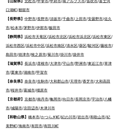
【山梨県】
北杜市
/
甲斐市
/
甲府市
/
南アルプス市
/
笛吹市
/
富士河
口湖町
/
都留市
【長野県】
中野市
/
長野市
/
須坂市
/
千曲市
/
上田市
/
安曇野市
/
佐久
市
/
松本市
/
茅野市
/
伊那市
/
飯田市
【静岡県】
浜松市天竜区
/
浜松市北区
/
浜松市浜北区
/
浜松市東区
/
浜松市西区
/
浜松市中区
/
浜松市南区
/
清水区
/
葵区
/
駿河区
/
藤枝市
/
島田市
/
焼津市
/
牧之原市
/
菊川市
/
掛川市
/
袋井市
【滋賀県】
長浜市
/
彦根市
/
大津市
/
守山市
/
野洲市
/
東近江市
/
草津
市
/
栗東市
/
湖南市
/
甲賀市
【奈良県】
奈良市
/
生駒市
/
大和郡山市
/
天理市
/
香芝市
/
大和高田
市
/
桜井市
/
葛城市
/
橿原市
【京都府】
京都市
/
南丹市
/
亀岡市
/
向日市
/
長岡京市
/
宇治市
/
八幡
市
/
城陽市
/
京田辺市
/
木津川市
【和歌山県】
橋本市
/
かつらぎ町
/
紀の川市
/
岩出市
/
和歌山市
/
紀
美野町
/
海南市
/
有田市
/
有田川町