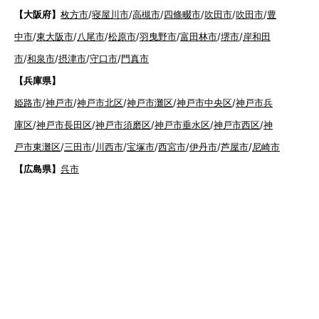
【大阪府】
枚方市
/
寝屋川市
/
高槻市
/
四條畷市
/
吹田市
/
吹田市
/
豊
中市
/
東大阪市
/
八尾市
/
松原市
/
羽曳野市
/
富田林市
/
堺市
/
岸和田
市
/
和泉市
/
摂津市
/
守口市
/
門真市
【兵庫県】
姫路市
/
神戸市
/
神戸市北区
/
神戸市灘区
/
神戸市中央区
/
神戸市兵
庫区
/
神戸市長田区
/
神戸市須磨区
/
神戸市垂水区
/
神戸市西区
/
神
戸市東灘区
/
三田市
/
川西市
/
宝塚市
/
西宮市
/
伊丹市
/
芦屋市
/
尼崎市
【広島県】
呉市
【山口県】
山口市
/
下関市
/
山陽小野田市
/
宇部市
/
防府市
/
周南市
/
下松市
【香川県】
観音寺市
/
三豊市
/
善通寺市
/
丸亀市
/
坂出市
/
高松市
/
さ
ぬき市
/
東かがわ市
【愛媛県】
伊予市
/
東温市
/
松山市
/
今治市
/
西条市
/
新居浜市
/
四国
中央市