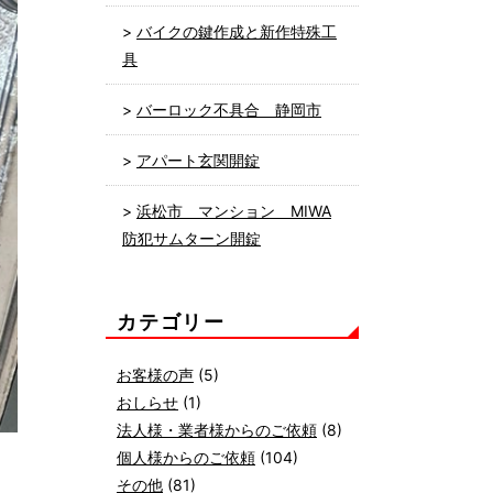
バイクの鍵作成と新作特殊工
具
バーロック不具合 静岡市
アパート玄関開錠
浜松市 マンション MIWA
防犯サムターン開錠
カテゴリー
お客様の声
(5)
おしらせ
(1)
法人様・業者様からのご依頼
(8)
個人様からのご依頼
(104)
その他
(81)