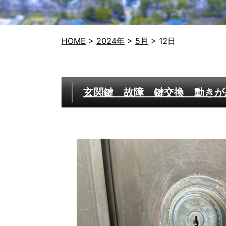
HOME
>
2024年
>
5月
>
12日
玄関鍵 故障 鍵交換 動きが