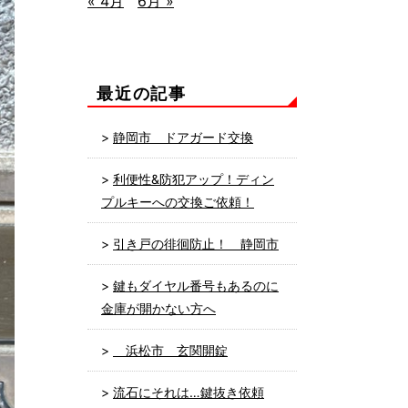
« 4月
6月 »
最近の記事
静岡市 ドアガード交換
利便性&防犯アップ！ディン
プルキーへの交換ご依頼！
引き戸の徘徊防止！ 静岡市
鍵もダイヤル番号もあるのに
金庫が開かない方へ
浜松市 玄関開錠
流石にそれは…鍵抜き依頼