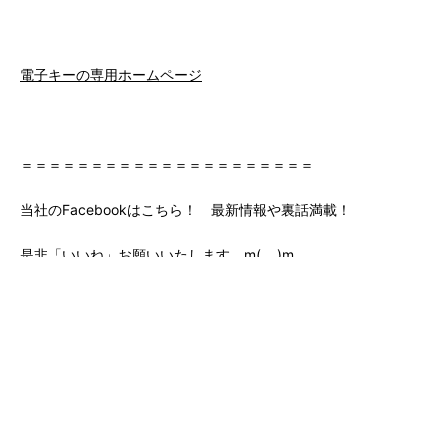
電子キーの専用ホームページ
＝＝＝＝＝＝＝＝＝＝＝＝＝＝＝＝＝＝＝＝＝
当社のFacebookはこちら！ 最新情報や裏話満載！
是非「いいね」お願いいたします。m(_ _)m
https://www.facebook.com/100003094369843/posts/3219147
extid=0&d=n
また当社のツイッターはこちら！
当ＨＰ管理人が本音をぽろっとつぶやきます(;^ω^)
‘https://twitter.com/Ui19z6drTdeYkL2