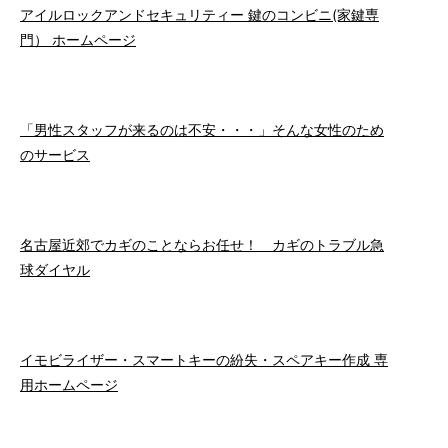
アイルロックアンドセキュリティー 鍵のコンビニ(家鍵専
門） ホームページ
「男性スタッフが来るのは不安・・・」そんな女性のため
のサービス
名古屋近郊でカギのことならお任せ！ カギのトラブル急
球ダイヤル
イモビライザー・スマートキーの紛失・スペアキー作成 専
用ホームページ