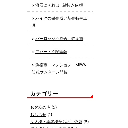
流石にそれは…鍵抜き依頼
バイクの鍵作成と新作特殊工
具
バーロック不具合 静岡市
アパート玄関開錠
浜松市 マンション MIWA
防犯サムターン開錠
カテゴリー
お客様の声
(5)
おしらせ
(1)
法人様・業者様からのご依頼
(8)