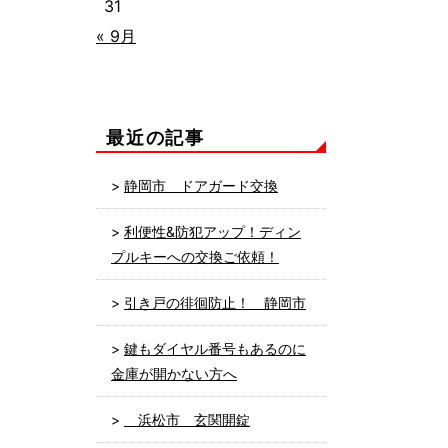
31
« 9月
最近の記事
静岡市 ドアガード交換
利便性&防犯アップ！ディン
プルキーへの交換ご依頼！
引き戸の徘徊防止！ 静岡市
鍵もダイヤル番号もあるのに
金庫が開かない方へ
浜松市 玄関開錠