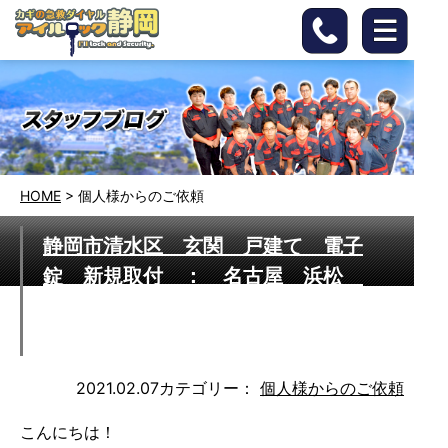
HOME
>
個人様からのご依頼
静岡市清水区 玄関 戸建て 電子
錠 新規取付 ： 名古屋 浜松
静岡 営業エリア24時間365日迅速
対応いたします
2021.02.07
カテゴリー：
個人様からのご依頼
こんにちは！