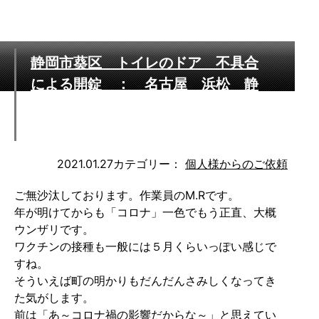
静岡市葵区 トイレのドア 不具合
による開錠 ： 名古屋 浜松 静
岡 営業エリア24時間365日迅速対
応いたします
2021.01.27
カテゴリー：
個人様からのご依頼
ご無沙汰しております。作業員のM.Rです。
年が明けてからも「コロナ」一色でもう正直、大概
ウンザリです。
ワクチンの接種も一般には５月くらいっぽい感じで
すね。
そういえば町の明かりもだんだんさみしくなってき
た気がします。
前は「あ～コロナ禍の影響だからな～」と思えてい