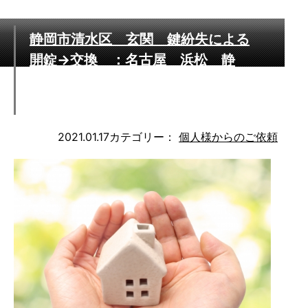
静岡市清水区 玄関 鍵紛失による
開錠→交換 ：名古屋 浜松 静
岡 営業エリア 24時間365日迅速
対応いたします
2021.01.17
カテゴリー：
個人様からのご依頼