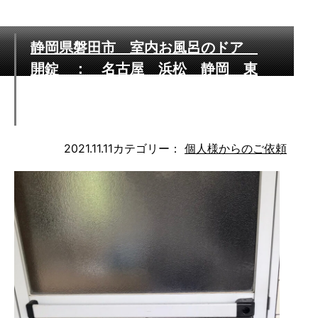
静岡県磐田市 室内お風呂のドア
開錠 ： 名古屋 浜松 静岡 東
京 さいたま 営業エリア迅速対応
いたします
2021.11.11
カテゴリー：
個人様からのご依頼