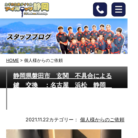
HOME
>
個人様からのご依頼
静岡県磐田市 玄関 不具合による
鍵 交換 ：名古屋 浜松 静岡
東京 さいたま 営業エリア迅速対
応いたします
2021.11.22
カテゴリー：
個人様からのご依頼