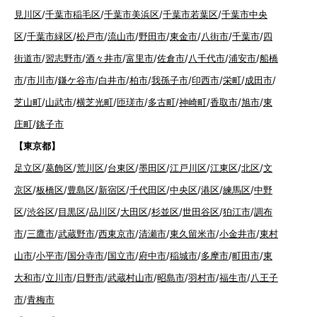
見川区
/
千葉市稲毛区
/
千葉市美浜区
/
千葉市若葉区
/
千葉市中央
区
/
千葉市緑区
/
松戸市
/
流山市
/
野田市
/
東金市
/
八街市
/
千葉市
/
四
街道市
/
習志野市
/
酒々井市
/
富里市
/
佐倉市
/
八千代市
/
浦安市
/
船橋
市
/
市川市
/
鎌ケ谷市
/
白井市
/
柏市
/
我孫子市
/
印西市
/
栄町
/
成田市
/
芝山町
/
山武市
/
横芝光町
/
匝瑳市
/
多古町
/
神崎町
/
香取市
/
旭市
/
東
庄町
/
銚子市
【東京都】
足立区
/
葛飾区
/
荒川区
/
台東区
/
墨田区
/
江戸川区
/
江東区
/
北区
/
文
京区
/
板橋区
/
豊島区
/
新宿区
/
千代田区
/
中央区
/
港区
/
練馬区
/
中野
区
/
渋谷区
/
目黒区
/
品川区
/
大田区
/
杉並区
/
世田谷区
/
狛江市
/
調布
市
/
三鷹市
/
武蔵野市
/
西東京市
/
清瀬市
/
東久留米市
/
小金井市
/
東村
山市
/
小平市
/
国分寺市
/
国立市
/
府中市
/
稲城市
/
多摩市
/
町田市
/
東
大和市
/
立川市
/
日野市
/
武蔵村山市
/
昭島市
/
羽村市
/
福生市
/
八王子
市
/
青梅市