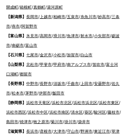
開成町
/
箱根町
/
真鶴町
/
湯河原町
【新潟県】
長岡市
/
上越市
/
柏崎市
/
五泉市
/
糸魚川市
/
妙高市
/
三条
市
/
燕市
/
阿賀野市
【富山県】
氷見市
/
高岡市
/
滑川市
/
魚津市
/
射水市
/
小矢部市
/
砺波
市
/
南砺市
/
富山市
【石川県】
七尾市
/
金沢市
/
小松市
/
加賀市
/
白山市
【山梨県】
北杜市
/
甲斐市
/
甲府市
/
南アルプス市
/
笛吹市
/
富士河
口湖町
/
都留市
【長野県】
中野市
/
長野市
/
須坂市
/
千曲市
/
上田市
/
安曇野市
/
佐久
市
/
松本市
/
茅野市
/
伊那市
/
飯田市
【静岡県】
浜松市天竜区
/
浜松市北区
/
浜松市浜北区
/
浜松市東区
/
浜松市西区
/
浜松市中区
/
浜松市南区
/
清水区
/
葵区
/
駿河区
/
藤枝市
/
島田市
/
焼津市
/
牧之原市
/
菊川市
/
掛川市
/
袋井市
【滋賀県】
長浜市
/
彦根市
/
大津市
/
守山市
/
野洲市
/
東近江市
/
草津