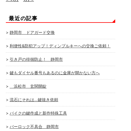
最近の記事
静岡市 ドアガード交換
利便性&防犯アップ！ディンプルキーへの交換ご依頼！
引き戸の徘徊防止！ 静岡市
鍵もダイヤル番号もあるのに金庫が開かない方へ
浜松市 玄関開錠
流石にそれは…鍵抜き依頼
バイクの鍵作成と新作特殊工具
バーロック不具合 静岡市