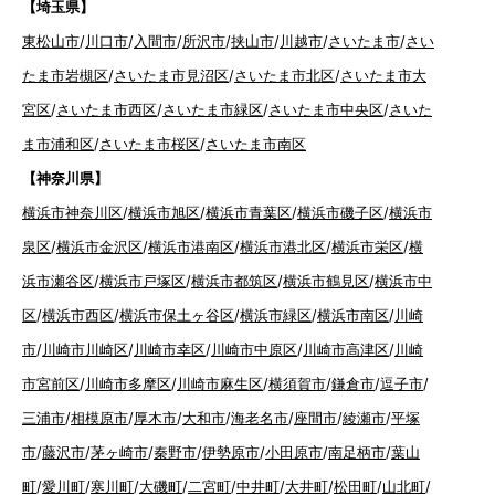
【埼玉県】
東松山市
/
川口市
/
入間市
/
所沢市
/
挟山市
/
川越市
/
さいたま市
/
さい
たま市岩槻区
/
さいたま市見沼区
/
さいたま市北区
/
さいたま市大
宮区
/
さいたま市西区
/
さいたま市緑区
/
さいたま市中央区
/
さいた
ま市浦和区
/
さいたま市桜区
/
さいたま市南区
【神奈川県】
横浜市神奈川区
/
横浜市旭区
/
横浜市青葉区
/
横浜市磯子区
/
横浜市
泉区
/
横浜市金沢区
/
横浜市港南区
/
横浜市港北区
/
横浜市栄区
/
横
浜市瀬谷区
/
横浜市戸塚区
/
横浜市都筑区
/
横浜市鶴見区
/
横浜市中
区
/
横浜市西区
/
横浜市保土ヶ谷区
/
横浜市緑区
/
横浜市南区
/
川崎
市
/
川崎市川崎区
/
川崎市幸区
/
川崎市中原区
/
川崎市高津区
/
川崎
市宮前区
/
川崎市多摩区
/
川崎市麻生区
/
横須賀市
/
鎌倉市
/
逗子市
/
三浦市
/
相模原市
/
厚木市
/
大和市
/
海老名市
/
座間市
/
綾瀬市
/
平塚
市
/
藤沢市
/
茅ヶ崎市
/
秦野市
/
伊勢原市
/
小田原市
/
南足柄市
/
葉山
町
/
愛川町
/
寒川町
/
大磯町
/
二宮町
/
中井町
/
大井町
/
松田町
/
山北町
/