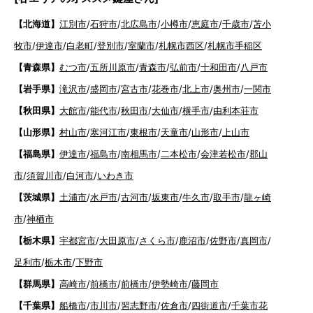
【北海道】
江別市
/
石狩市
/
北広島市
/
小樽市
/
恵庭市
/
千歳市
/
苫小
牧市
/
伊達市
/
白老町
/
登別市
/
室蘭市
/
札幌市西区
/
札幌市手稲区
【青森県】
むつ市
/
五所川原市
/
青森市
/
弘前市
/
十和田市
/
八戸市
【岩手県】
滝沢市
/
盛岡市
/
宮古市
/
花巻市
/
北上市
/
奥州市
/
一関市
【秋田県】
大館市
/
能代市
/
秋田市
/
大仙市
/
横手市
/
由利本荘市
【山形県】
村山市
/
寒河江市
/
東根市
/
天童市
/
山形市
/
上山市
【福島県】
伊達市
/
福島市
/
南相馬市
/
二本松市
/
会津若松市
/
郡山
市
/
須賀川市
/
白河市
/
いわき市
【茨城県】
土浦市
/
水戸市
/
古河市
/
坂東市
/
牛久市
/
取手市
/
龍ヶ崎
市
/
神栖市
【栃木県】
宇都宮市
/
大田原市
/
さくら市
/
鹿沼市
/
佐野市
/
真岡市
/
足利市
/
栃木市
/
下野市
【群馬県】
高崎市
/
前橋市
/
前橋市
/
伊勢崎市
/
藤岡市
【千葉県】
船橋市
/
市川市
/
習志野市
/
佐倉市
/
四街道市
/
千葉市花