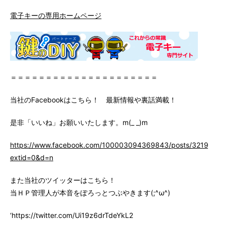
電子キーの専用ホームページ
＝＝＝＝＝＝＝＝＝＝＝＝＝＝＝＝＝＝＝＝＝
当社のFacebookはこちら！ 最新情報や裏話満載！
是非「いいね」お願いいたします。m(_ _)m
https://www.facebook.com/100003094369843/posts/3219147
extid=0&d=n
また当社のツイッターはこちら！
当ＨＰ管理人が本音をぽろっとつぶやきます(;^ω^)
‘https://twitter.com/Ui19z6drTdeYkL2