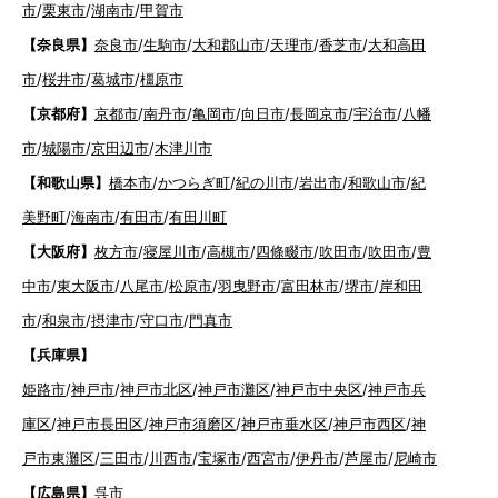
市
/
栗東市
/
湖南市
/
甲賀市
【奈良県】
奈良市
/
生駒市
/
大和郡山市
/
天理市
/
香芝市
/
大和高田
市
/
桜井市
/
葛城市
/
橿原市
【京都府】
京都市
/
南丹市
/
亀岡市
/
向日市
/
長岡京市
/
宇治市
/
八幡
市
/
城陽市
/
京田辺市
/
木津川市
【和歌山県】
橋本市
/
かつらぎ町
/
紀の川市
/
岩出市
/
和歌山市
/
紀
美野町
/
海南市
/
有田市
/
有田川町
【大阪府】
枚方市
/
寝屋川市
/
高槻市
/
四條畷市
/
吹田市
/
吹田市
/
豊
中市
/
東大阪市
/
八尾市
/
松原市
/
羽曳野市
/
富田林市
/
堺市
/
岸和田
市
/
和泉市
/
摂津市
/
守口市
/
門真市
【兵庫県】
姫路市
/
神戸市
/
神戸市北区
/
神戸市灘区
/
神戸市中央区
/
神戸市兵
庫区
/
神戸市長田区
/
神戸市須磨区
/
神戸市垂水区
/
神戸市西区
/
神
戸市東灘区
/
三田市
/
川西市
/
宝塚市
/
西宮市
/
伊丹市
/
芦屋市
/
尼崎市
【広島県】
呉市