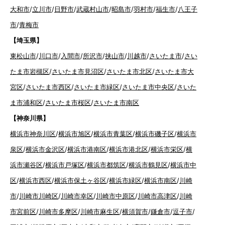
大和市
/
立川市
/
日野市
/
武蔵村山市
/
昭島市
/
羽村市
/
福生市
/
八王子
市
/
青梅市
【埼玉県】
東松山市
/
川口市
/
入間市
/
所沢市
/
挟山市
/
川越市
/
さいたま市
/
さい
たま市岩槻区
/
さいたま市見沼区
/
さいたま市北区
/
さいたま市大
宮区
/
さいたま市西区
/
さいたま市緑区
/
さいたま市中央区
/
さいた
ま市浦和区
/
さいたま市桜区
/
さいたま市南区
【神奈川県】
横浜市神奈川区
/
横浜市旭区
/
横浜市青葉区
/
横浜市磯子区
/
横浜市
泉区
/
横浜市金沢区
/
横浜市港南区
/
横浜市港北区
/
横浜市栄区
/
横
浜市瀬谷区
/
横浜市戸塚区
/
横浜市都筑区
/
横浜市鶴見区
/
横浜市中
区
/
横浜市西区
/
横浜市保土ヶ谷区
/
横浜市緑区
/
横浜市南区
/
川崎
市
/
川崎市川崎区
/
川崎市幸区
/
川崎市中原区
/
川崎市高津区
/
川崎
市宮前区
/
川崎市多摩区
/
川崎市麻生区
/
横須賀市
/
鎌倉市
/
逗子市
/