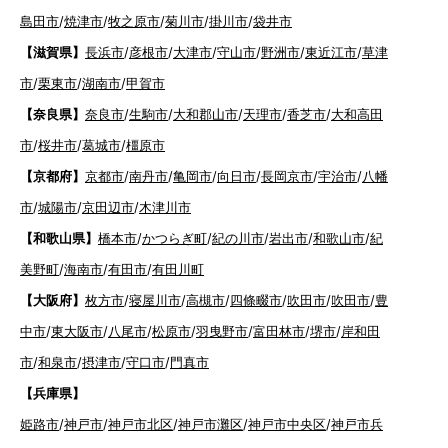
島田市
/
焼津市
/
牧之原市
/
菊川市
/
掛川市
/
袋井市
【滋賀県】
長浜市
/
彦根市
/
大津市
/
守山市
/
野洲市
/
東近江市
/
草津
市
/
栗東市
/
湖南市
/
甲賀市
【奈良県】
奈良市
/
生駒市
/
大和郡山市
/
天理市
/
香芝市
/
大和高田
市
/
桜井市
/
葛城市
/
橿原市
【京都府】
京都市
/
南丹市
/
亀岡市
/
向日市
/
長岡京市
/
宇治市
/
八幡
市
/
城陽市
/
京田辺市
/
木津川市
【和歌山県】
橋本市
/
かつらぎ町
/
紀の川市
/
岩出市
/
和歌山市
/
紀
美野町
/
海南市
/
有田市
/
有田川町
【大阪府】
枚方市
/
寝屋川市
/
高槻市
/
四條畷市
/
吹田市
/
吹田市
/
豊
中市
/
東大阪市
/
八尾市
/
松原市
/
羽曳野市
/
富田林市
/
堺市
/
岸和田
市
/
和泉市
/
摂津市
/
守口市
/
門真市
【兵庫県】
姫路市
/
神戸市
/
神戸市北区
/
神戸市灘区
/
神戸市中央区
/
神戸市兵