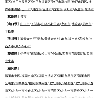
庫区
/
神戸市長田区
/
神戸市須磨区
/
神戸市垂水区
/
神戸市西区
/
神
戸市東灘区
/
三田市
/
川西市
/
宝塚市
/
西宮市
/
伊丹市
/
芦屋市
/
尼崎市
【広島県】
呉市
【山口県】
山口市
/
下関市
/
山陽小野田市
/
宇部市
/
防府市
/
周南市
/
下松市
【香川県】
観音寺市
/
三豊市
/
善通寺市
/
丸亀市
/
坂出市
/
高松市
/
さ
ぬき市
/
東かがわ市
【愛媛県】
伊予市
/
東温市
/
松山市
/
今治市
/
西条市
/
新居浜市
/
四国
中央市
【福岡県】
福岡市東区
/
福岡市南区
/
福岡市博多区
/
福岡市早良区
/
福岡市西
区
/
福岡市中央区
/
福岡市城南区
/
北九州市八幡西区
/
北九州市小倉
南区
/
北九州市小倉北区
/
北九州市門司区
/
北九州市若松区
/
北九州
市八幡東区
/
北九州市戸畑区
/
久留米市
/
飯塚市
/
大牟田市
/
春日市
/
筑紫野市
/
糸島市
/
宗像市
/
大野城市
/
柳川市
/
太宰府市
/
行橋市
/
八女