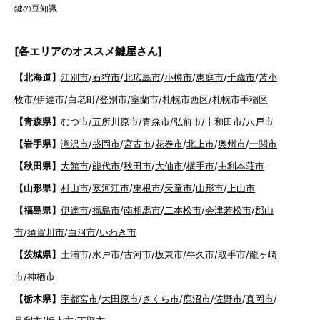
鍵の豆知識
[各エリアのオススメ鍵屋さん]
【北海道】
江別市
/
石狩市
/
北広島市
/
小樽市
/
恵庭市
/
千歳市
/
苫小
牧市
/
伊達市
/
白老町
/
登別市
/
室蘭市
/
札幌市西区
/
札幌市手稲区
【青森県】
むつ市
/
五所川原市
/
青森市
/
弘前市
/
十和田市
/
八戸市
【岩手県】
滝沢市
/
盛岡市
/
宮古市
/
花巻市
/
北上市
/
奥州市
/
一関市
【秋田県】
大館市
/
能代市
/
秋田市
/
大仙市
/
横手市
/
由利本荘市
【山形県】
村山市
/
寒河江市
/
東根市
/
天童市
/
山形市
/
上山市
【福島県】
伊達市
/
福島市
/
南相馬市
/
二本松市
/
会津若松市
/
郡山
市
/
須賀川市
/
白河市
/
いわき市
【茨城県】
土浦市
/
水戸市
/
古河市
/
坂東市
/
牛久市
/
取手市
/
龍ヶ崎
市
/
神栖市
【栃木県】
宇都宮市
/
大田原市
/
さくら市
/
鹿沼市
/
佐野市
/
真岡市
/