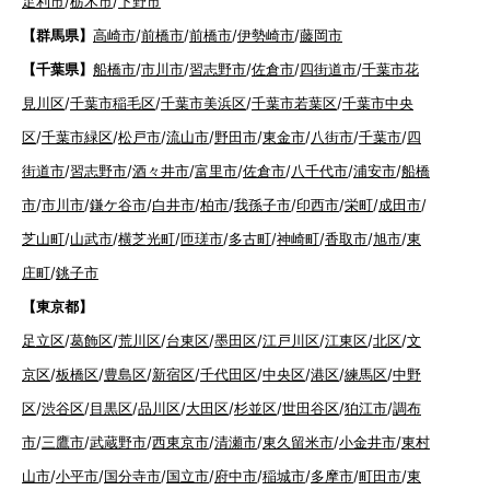
足利市
/
栃木市
/
下野市
【群馬県】
高崎市
/
前橋市
/
前橋市
/
伊勢崎市
/
藤岡市
【千葉県】
船橋市
/
市川市
/
習志野市
/
佐倉市
/
四街道市
/
千葉市花
見川区
/
千葉市稲毛区
/
千葉市美浜区
/
千葉市若葉区
/
千葉市中央
区
/
千葉市緑区
/
松戸市
/
流山市
/
野田市
/
東金市
/
八街市
/
千葉市
/
四
街道市
/
習志野市
/
酒々井市
/
富里市
/
佐倉市
/
八千代市
/
浦安市
/
船橋
市
/
市川市
/
鎌ケ谷市
/
白井市
/
柏市
/
我孫子市
/
印西市
/
栄町
/
成田市
/
芝山町
/
山武市
/
横芝光町
/
匝瑳市
/
多古町
/
神崎町
/
香取市
/
旭市
/
東
庄町
/
銚子市
【東京都】
足立区
/
葛飾区
/
荒川区
/
台東区
/
墨田区
/
江戸川区
/
江東区
/
北区
/
文
京区
/
板橋区
/
豊島区
/
新宿区
/
千代田区
/
中央区
/
港区
/
練馬区
/
中野
区
/
渋谷区
/
目黒区
/
品川区
/
大田区
/
杉並区
/
世田谷区
/
狛江市
/
調布
市
/
三鷹市
/
武蔵野市
/
西東京市
/
清瀬市
/
東久留米市
/
小金井市
/
東村
山市
/
小平市
/
国分寺市
/
国立市
/
府中市
/
稲城市
/
多摩市
/
町田市
/
東