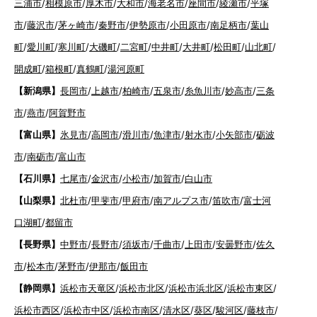
三浦市
/
相模原市
/
厚木市
/
大和市
/
海老名市
/
座間市
/
綾瀬市
/
平塚
市
/
藤沢市
/
茅ヶ崎市
/
秦野市
/
伊勢原市
/
小田原市
/
南足柄市
/
葉山
町
/
愛川町
/
寒川町
/
大磯町
/
二宮町
/
中井町
/
大井町
/
松田町
/
山北町
/
開成町
/
箱根町
/
真鶴町
/
湯河原町
【新潟県】
長岡市
/
上越市
/
柏崎市
/
五泉市
/
糸魚川市
/
妙高市
/
三条
市
/
燕市
/
阿賀野市
【富山県】
氷見市
/
高岡市
/
滑川市
/
魚津市
/
射水市
/
小矢部市
/
砺波
市
/
南砺市
/
富山市
【石川県】
七尾市
/
金沢市
/
小松市
/
加賀市
/
白山市
【山梨県】
北杜市
/
甲斐市
/
甲府市
/
南アルプス市
/
笛吹市
/
富士河
口湖町
/
都留市
【長野県】
中野市
/
長野市
/
須坂市
/
千曲市
/
上田市
/
安曇野市
/
佐久
市
/
松本市
/
茅野市
/
伊那市
/
飯田市
【静岡県】
浜松市天竜区
/
浜松市北区
/
浜松市浜北区
/
浜松市東区
/
浜松市西区
/
浜松市中区
/
浜松市南区
/
清水区
/
葵区
/
駿河区
/
藤枝市
/