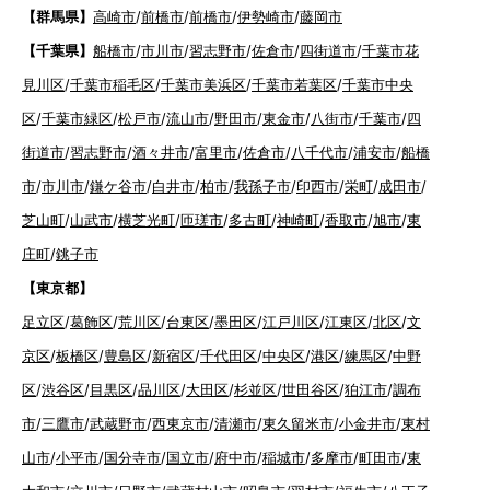
【群馬県】
高崎市
/
前橋市
/
前橋市
/
伊勢崎市
/
藤岡市
【千葉県】
船橋市
/
市川市
/
習志野市
/
佐倉市
/
四街道市
/
千葉市花
見川区
/
千葉市稲毛区
/
千葉市美浜区
/
千葉市若葉区
/
千葉市中央
区
/
千葉市緑区
/
松戸市
/
流山市
/
野田市
/
東金市
/
八街市
/
千葉市
/
四
街道市
/
習志野市
/
酒々井市
/
富里市
/
佐倉市
/
八千代市
/
浦安市
/
船橋
市
/
市川市
/
鎌ケ谷市
/
白井市
/
柏市
/
我孫子市
/
印西市
/
栄町
/
成田市
/
芝山町
/
山武市
/
横芝光町
/
匝瑳市
/
多古町
/
神崎町
/
香取市
/
旭市
/
東
庄町
/
銚子市
【東京都】
足立区
/
葛飾区
/
荒川区
/
台東区
/
墨田区
/
江戸川区
/
江東区
/
北区
/
文
京区
/
板橋区
/
豊島区
/
新宿区
/
千代田区
/
中央区
/
港区
/
練馬区
/
中野
区
/
渋谷区
/
目黒区
/
品川区
/
大田区
/
杉並区
/
世田谷区
/
狛江市
/
調布
市
/
三鷹市
/
武蔵野市
/
西東京市
/
清瀬市
/
東久留米市
/
小金井市
/
東村
山市
/
小平市
/
国分寺市
/
国立市
/
府中市
/
稲城市
/
多摩市
/
町田市
/
東