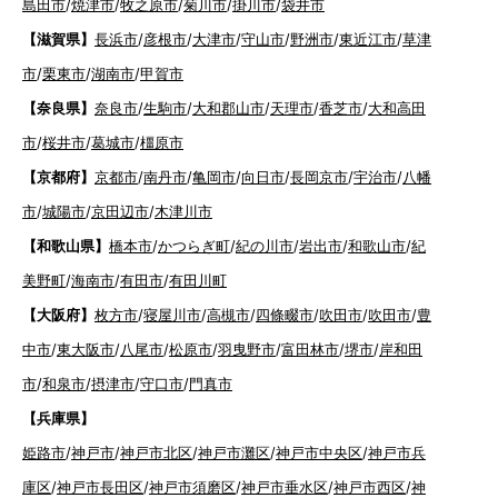
島田市
/
焼津市
/
牧之原市
/
菊川市
/
掛川市
/
袋井市
【滋賀県】
長浜市
/
彦根市
/
大津市
/
守山市
/
野洲市
/
東近江市
/
草津
市
/
栗東市
/
湖南市
/
甲賀市
【奈良県】
奈良市
/
生駒市
/
大和郡山市
/
天理市
/
香芝市
/
大和高田
市
/
桜井市
/
葛城市
/
橿原市
【京都府】
京都市
/
南丹市
/
亀岡市
/
向日市
/
長岡京市
/
宇治市
/
八幡
市
/
城陽市
/
京田辺市
/
木津川市
【和歌山県】
橋本市
/
かつらぎ町
/
紀の川市
/
岩出市
/
和歌山市
/
紀
美野町
/
海南市
/
有田市
/
有田川町
【大阪府】
枚方市
/
寝屋川市
/
高槻市
/
四條畷市
/
吹田市
/
吹田市
/
豊
中市
/
東大阪市
/
八尾市
/
松原市
/
羽曳野市
/
富田林市
/
堺市
/
岸和田
市
/
和泉市
/
摂津市
/
守口市
/
門真市
【兵庫県】
姫路市
/
神戸市
/
神戸市北区
/
神戸市灘区
/
神戸市中央区
/
神戸市兵
庫区
/
神戸市長田区
/
神戸市須磨区
/
神戸市垂水区
/
神戸市西区
/
神