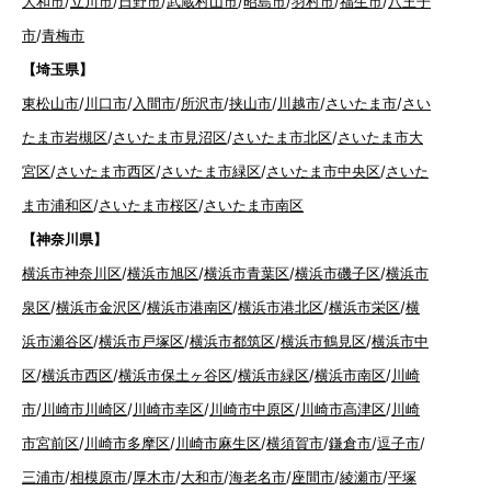
大和市
/
立川市
/
日野市
/
武蔵村山市
/
昭島市
/
羽村市
/
福生市
/
八王子
市
/
青梅市
【埼玉県】
東松山市
/
川口市
/
入間市
/
所沢市
/
挟山市
/
川越市
/
さいたま市
/
さい
たま市岩槻区
/
さいたま市見沼区
/
さいたま市北区
/
さいたま市大
宮区
/
さいたま市西区
/
さいたま市緑区
/
さいたま市中央区
/
さいた
ま市浦和区
/
さいたま市桜区
/
さいたま市南区
【神奈川県】
横浜市神奈川区
/
横浜市旭区
/
横浜市青葉区
/
横浜市磯子区
/
横浜市
泉区
/
横浜市金沢区
/
横浜市港南区
/
横浜市港北区
/
横浜市栄区
/
横
浜市瀬谷区
/
横浜市戸塚区
/
横浜市都筑区
/
横浜市鶴見区
/
横浜市中
区
/
横浜市西区
/
横浜市保土ヶ谷区
/
横浜市緑区
/
横浜市南区
/
川崎
市
/
川崎市川崎区
/
川崎市幸区
/
川崎市中原区
/
川崎市高津区
/
川崎
市宮前区
/
川崎市多摩区
/
川崎市麻生区
/
横須賀市
/
鎌倉市
/
逗子市
/
三浦市
/
相模原市
/
厚木市
/
大和市
/
海老名市
/
座間市
/
綾瀬市
/
平塚