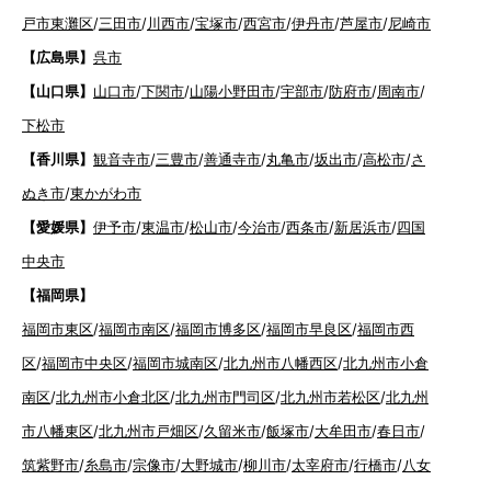
戸市東灘区
/
三田市
/
川西市
/
宝塚市
/
西宮市
/
伊丹市
/
芦屋市
/
尼崎市
【広島県】
呉市
【山口県】
山口市
/
下関市
/
山陽小野田市
/
宇部市
/
防府市
/
周南市
/
下松市
【香川県】
観音寺市
/
三豊市
/
善通寺市
/
丸亀市
/
坂出市
/
高松市
/
さ
ぬき市
/
東かがわ市
【愛媛県】
伊予市
/
東温市
/
松山市
/
今治市
/
西条市
/
新居浜市
/
四国
中央市
【福岡県】
福岡市東区
/
福岡市南区
/
福岡市博多区
/
福岡市早良区
/
福岡市西
区
/
福岡市中央区
/
福岡市城南区
/
北九州市八幡西区
/
北九州市小倉
南区
/
北九州市小倉北区
/
北九州市門司区
/
北九州市若松区
/
北九州
市八幡東区
/
北九州市戸畑区
/
久留米市
/
飯塚市
/
大牟田市
/
春日市
/
筑紫野市
/
糸島市
/
宗像市
/
大野城市
/
柳川市
/
太宰府市
/
行橋市
/
八女