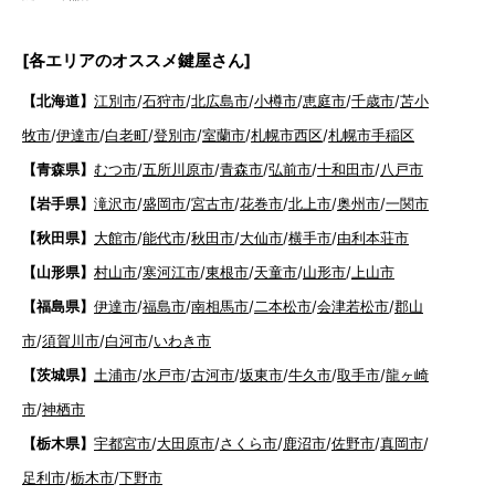
[各エリアのオススメ鍵屋さん]
【北海道】
江別市
/
石狩市
/
北広島市
/
小樽市
/
恵庭市
/
千歳市
/
苫小
牧市
/
伊達市
/
白老町
/
登別市
/
室蘭市
/
札幌市西区
/
札幌市手稲区
【青森県】
むつ市
/
五所川原市
/
青森市
/
弘前市
/
十和田市
/
八戸市
【岩手県】
滝沢市
/
盛岡市
/
宮古市
/
花巻市
/
北上市
/
奥州市
/
一関市
【秋田県】
大館市
/
能代市
/
秋田市
/
大仙市
/
横手市
/
由利本荘市
【山形県】
村山市
/
寒河江市
/
東根市
/
天童市
/
山形市
/
上山市
【福島県】
伊達市
/
福島市
/
南相馬市
/
二本松市
/
会津若松市
/
郡山
市
/
須賀川市
/
白河市
/
いわき市
【茨城県】
土浦市
/
水戸市
/
古河市
/
坂東市
/
牛久市
/
取手市
/
龍ヶ崎
市
/
神栖市
【栃木県】
宇都宮市
/
大田原市
/
さくら市
/
鹿沼市
/
佐野市
/
真岡市
/
足利市
/
栃木市
/
下野市