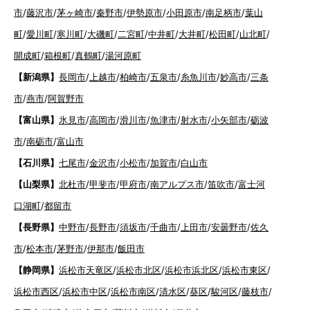
市
/
藤沢市
/
茅ヶ崎市
/
秦野市
/
伊勢原市
/
小田原市
/
南足柄市
/
葉山
町
/
愛川町
/
寒川町
/
大磯町
/
二宮町
/
中井町
/
大井町
/
松田町
/
山北町
/
開成町
/
箱根町
/
真鶴町
/
湯河原町
【新潟県】
長岡市
/
上越市
/
柏崎市
/
五泉市
/
糸魚川市
/
妙高市
/
三条
市
/
燕市
/
阿賀野市
【富山県】
氷見市
/
高岡市
/
滑川市
/
魚津市
/
射水市
/
小矢部市
/
砺波
市
/
南砺市
/
富山市
【石川県】
七尾市
/
金沢市
/
小松市
/
加賀市
/
白山市
【山梨県】
北杜市
/
甲斐市
/
甲府市
/
南アルプス市
/
笛吹市
/
富士河
口湖町
/
都留市
【長野県】
中野市
/
長野市
/
須坂市
/
千曲市
/
上田市
/
安曇野市
/
佐久
市
/
松本市
/
茅野市
/
伊那市
/
飯田市
【静岡県】
浜松市天竜区
/
浜松市北区
/
浜松市浜北区
/
浜松市東区
/
浜松市西区
/
浜松市中区
/
浜松市南区
/
清水区
/
葵区
/
駿河区
/
藤枝市
/