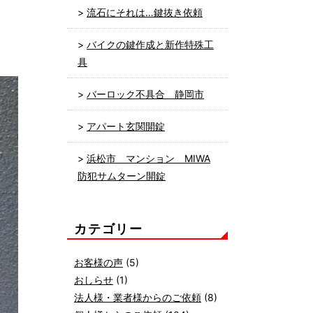
流石にそれは…鍵抜き依頼
バイクの鍵作成と新作特殊工
具
バーロック不具合 静岡市
アパート玄関開錠
浜松市 マンション MIWA
防犯サムターン開錠
カテゴリー
お客様の声
(5)
おしらせ
(1)
法人様・業者様からのご依頼
(8)