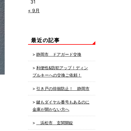
31
« 9月
最近の記事
静岡市 ドアガード交換
利便性&防犯アップ！ディン
プルキーへの交換ご依頼！
引き戸の徘徊防止！ 静岡市
鍵もダイヤル番号もあるのに
金庫が開かない方へ
浜松市 玄関開錠