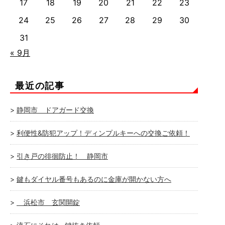
17
18
19
20
21
22
23
24
25
26
27
28
29
30
31
« 9月
最近の記事
静岡市 ドアガード交換
利便性&防犯アップ！ディンプルキーへの交換ご依頼！
引き戸の徘徊防止！ 静岡市
鍵もダイヤル番号もあるのに金庫が開かない方へ
浜松市 玄関開錠