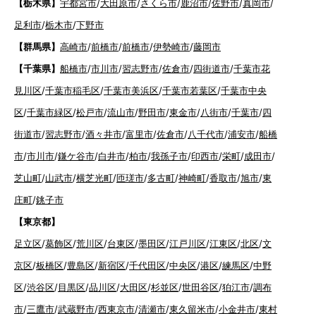
【栃木県】
宇都宮市
/
大田原市
/
さくら市
/
鹿沼市
/
佐野市
/
真岡市
/
足利市
/
栃木市
/
下野市
【群馬県】
高崎市
/
前橋市
/
前橋市
/
伊勢崎市
/
藤岡市
【千葉県】
船橋市
/
市川市
/
習志野市
/
佐倉市
/
四街道市
/
千葉市花
見川区
/
千葉市稲毛区
/
千葉市美浜区
/
千葉市若葉区
/
千葉市中央
区
/
千葉市緑区
/
松戸市
/
流山市
/
野田市
/
東金市
/
八街市
/
千葉市
/
四
街道市
/
習志野市
/
酒々井市
/
富里市
/
佐倉市
/
八千代市
/
浦安市
/
船橋
市
/
市川市
/
鎌ケ谷市
/
白井市
/
柏市
/
我孫子市
/
印西市
/
栄町
/
成田市
/
芝山町
/
山武市
/
横芝光町
/
匝瑳市
/
多古町
/
神崎町
/
香取市
/
旭市
/
東
庄町
/
銚子市
【東京都】
足立区
/
葛飾区
/
荒川区
/
台東区
/
墨田区
/
江戸川区
/
江東区
/
北区
/
文
京区
/
板橋区
/
豊島区
/
新宿区
/
千代田区
/
中央区
/
港区
/
練馬区
/
中野
区
/
渋谷区
/
目黒区
/
品川区
/
大田区
/
杉並区
/
世田谷区
/
狛江市
/
調布
市
/
三鷹市
/
武蔵野市
/
西東京市
/
清瀬市
/
東久留米市
/
小金井市
/
東村