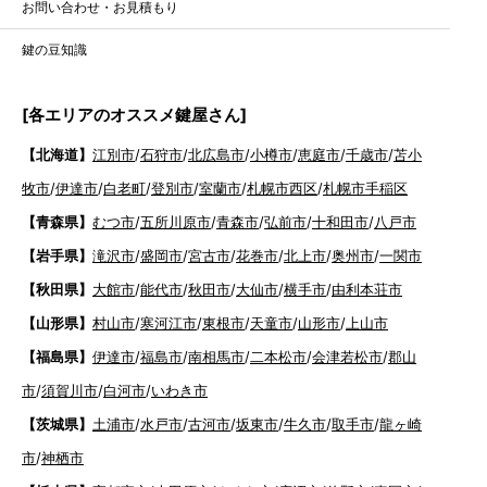
お問い合わせ・お見積もり
鍵の豆知識
[各エリアのオススメ鍵屋さん]
【北海道】
江別市
/
石狩市
/
北広島市
/
小樽市
/
恵庭市
/
千歳市
/
苫小
牧市
/
伊達市
/
白老町
/
登別市
/
室蘭市
/
札幌市西区
/
札幌市手稲区
【青森県】
むつ市
/
五所川原市
/
青森市
/
弘前市
/
十和田市
/
八戸市
【岩手県】
滝沢市
/
盛岡市
/
宮古市
/
花巻市
/
北上市
/
奥州市
/
一関市
【秋田県】
大館市
/
能代市
/
秋田市
/
大仙市
/
横手市
/
由利本荘市
【山形県】
村山市
/
寒河江市
/
東根市
/
天童市
/
山形市
/
上山市
【福島県】
伊達市
/
福島市
/
南相馬市
/
二本松市
/
会津若松市
/
郡山
市
/
須賀川市
/
白河市
/
いわき市
【茨城県】
土浦市
/
水戸市
/
古河市
/
坂東市
/
牛久市
/
取手市
/
龍ヶ崎
市
/
神栖市