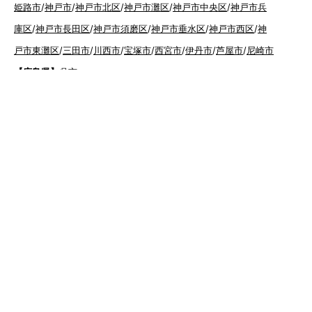
姫路市
/
神戸市
/
神戸市北区
/
神戸市灘区
/
神戸市中央区
/
神戸市兵
庫区
/
神戸市長田区
/
神戸市須磨区
/
神戸市垂水区
/
神戸市西区
/
神
戸市東灘区
/
三田市
/
川西市
/
宝塚市
/
西宮市
/
伊丹市
/
芦屋市
/
尼崎市
【広島県】
呉市
【山口県】
山口市
/
下関市
/
山陽小野田市
/
宇部市
/
防府市
/
周南市
/
下松市
【香川県】
観音寺市
/
三豊市
/
善通寺市
/
丸亀市
/
坂出市
/
高松市
/
さ
ぬき市
/
東かがわ市
【愛媛県】
伊予市
/
東温市
/
松山市
/
今治市
/
西条市
/
新居浜市
/
四国
中央市
【福岡県】
福岡市東区
/
福岡市南区
/
福岡市博多区
/
福岡市早良区
/
福岡市西
区
/
福岡市中央区
/
福岡市城南区
/
北九州市八幡西区
/
北九州市小倉
南区
/
北九州市小倉北区
/
北九州市門司区
/
北九州市若松区
/
北九州
市八幡東区
/
北九州市戸畑区
/
久留米市
/
飯塚市
/
大牟田市
/
春日市
/