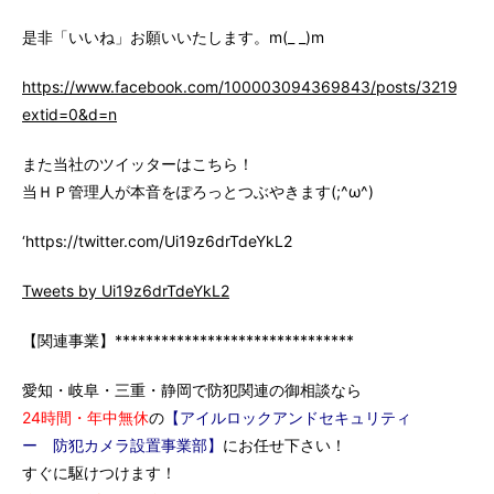
是非「いいね」お願いいたします。m(_ _)m
https://www.facebook.com/100003094369843/posts/3219147
extid=0&d=n
また当社のツイッターはこちら！
当ＨＰ管理人が本音をぽろっとつぶやきます(;^ω^)
‘https://twitter.com/Ui19z6drTdeYkL2
Tweets by Ui19z6drTdeYkL2
【関連事業】*******************************
愛知・岐阜・三重・静岡で防犯関連の御相談なら
24時間・年中無休
の
【アイルロックアンドセキュリティ
ー 防犯カメラ設置事業部】
にお任せ下さい！
すぐに駆けつけます！