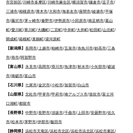
市宮前区
/
川崎市多摩区
/
川崎市麻生区
/
横須賀市
/
鎌倉市
/
逗子市
/
三浦市
/
相模原市
/
厚木市
/
大和市
/
海老名市
/
座間市
/
綾瀬市
/
平塚
市
/
藤沢市
/
茅ヶ崎市
/
秦野市
/
伊勢原市
/
小田原市
/
南足柄市
/
葉山
町
/
愛川町
/
寒川町
/
大磯町
/
二宮町
/
中井町
/
大井町
/
松田町
/
山北町
/
開成町
/
箱根町
/
真鶴町
/
湯河原町
【新潟県】
長岡市
/
上越市
/
柏崎市
/
五泉市
/
糸魚川市
/
妙高市
/
三条
市
/
燕市
/
阿賀野市
【富山県】
氷見市
/
高岡市
/
滑川市
/
魚津市
/
射水市
/
小矢部市
/
砺波
市
/
南砺市
/
富山市
【石川県】
七尾市
/
金沢市
/
小松市
/
加賀市
/
白山市
【山梨県】
北杜市
/
甲斐市
/
甲府市
/
南アルプス市
/
笛吹市
/
富士河
口湖町
/
都留市
【長野県】
中野市
/
長野市
/
須坂市
/
千曲市
/
上田市
/
安曇野市
/
佐久
市
/
松本市
/
茅野市
/
伊那市
/
飯田市
【静岡県】
浜松市天竜区
/
浜松市北区
/
浜松市浜北区
/
浜松市東区
/