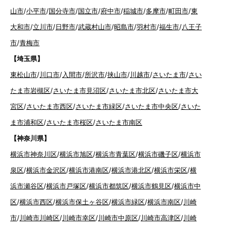
山市
/
小平市
/
国分寺市
/
国立市
/
府中市
/
稲城市
/
多摩市
/
町田市
/
東
大和市
/
立川市
/
日野市
/
武蔵村山市
/
昭島市
/
羽村市
/
福生市
/
八王子
市
/
青梅市
【埼玉県】
東松山市
/
川口市
/
入間市
/
所沢市
/
挟山市
/
川越市
/
さいたま市
/
さい
たま市岩槻区
/
さいたま市見沼区
/
さいたま市北区
/
さいたま市大
宮区
/
さいたま市西区
/
さいたま市緑区
/
さいたま市中央区
/
さいた
ま市浦和区
/
さいたま市桜区
/
さいたま市南区
【神奈川県】
横浜市神奈川区
/
横浜市旭区
/
横浜市青葉区
/
横浜市磯子区
/
横浜市
泉区
/
横浜市金沢区
/
横浜市港南区
/
横浜市港北区
/
横浜市栄区
/
横
浜市瀬谷区
/
横浜市戸塚区
/
横浜市都筑区
/
横浜市鶴見区
/
横浜市中
区
/
横浜市西区
/
横浜市保土ヶ谷区
/
横浜市緑区
/
横浜市南区
/
川崎
市
/
川崎市川崎区
/
川崎市幸区
/
川崎市中原区
/
川崎市高津区
/
川崎