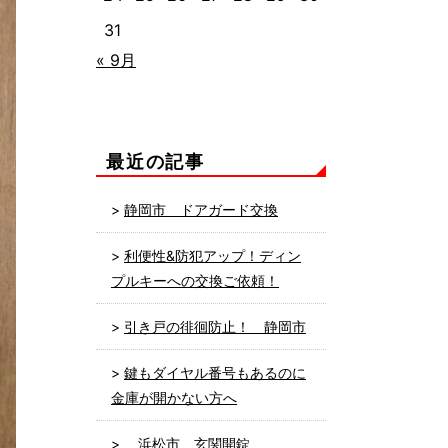
31
« 9月
最近の記事
静岡市 ドアガード交換
利便性&防犯アップ！ディン
プルキーへの交換ご依頼！
引き戸の徘徊防止！ 静岡市
鍵もダイヤル番号もあるのに
金庫が開かない方へ
浜松市 玄関開錠