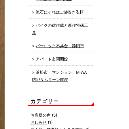
流石にそれは…鍵抜き依頼
バイクの鍵作成と新作特殊工
具
バーロック不具合 静岡市
アパート玄関開錠
浜松市 マンション MIWA
防犯サムターン開錠
カテゴリー
お客様の声
(5)
おしらせ
(1)