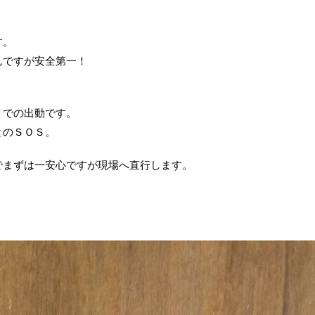
す。
んですが安全第一！
」での出動です。
とのＳＯＳ。
でまずは一安心ですが現場へ直行します。