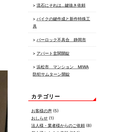
流石にそれは…鍵抜き依頼
バイクの鍵作成と新作特殊工
具
バーロック不具合 静岡市
アパート玄関開錠
浜松市 マンション MIWA
防犯サムターン開錠
カテゴリー
お客様の声
(5)
おしらせ
(1)
法人様・業者様からのご依頼
(8)