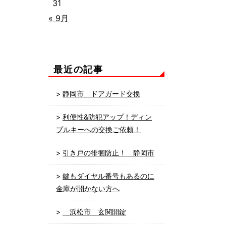
31
« 9月
最近の記事
静岡市 ドアガード交換
利便性&防犯アップ！ディン
プルキーへの交換ご依頼！
引き戸の徘徊防止！ 静岡市
鍵もダイヤル番号もあるのに
金庫が開かない方へ
浜松市 玄関開錠