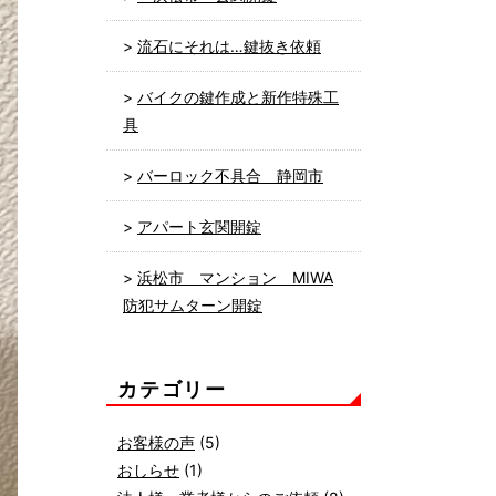
流石にそれは…鍵抜き依頼
バイクの鍵作成と新作特殊工
具
バーロック不具合 静岡市
アパート玄関開錠
浜松市 マンション MIWA
防犯サムターン開錠
カテゴリー
お客様の声
(5)
おしらせ
(1)