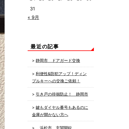
31
« 9月
最近の記事
静岡市 ドアガード交換
利便性&防犯アップ！ディン
プルキーへの交換ご依頼！
引き戸の徘徊防止！ 静岡市
鍵もダイヤル番号もあるのに
金庫が開かない方へ
浜松市 玄関開錠