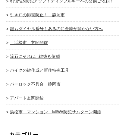
利便性&防犯アップ！ディンプルキーへの交換ご依頼！
引き戸の徘徊防止！ 静岡市
鍵もダイヤル番号もあるのに金庫が開かない方へ
浜松市 玄関開錠
流石にそれは…鍵抜き依頼
バイクの鍵作成と新作特殊工具
バーロック不具合 静岡市
アパート玄関開錠
浜松市 マンション MIWA防犯サムターン開錠
カテゴリー