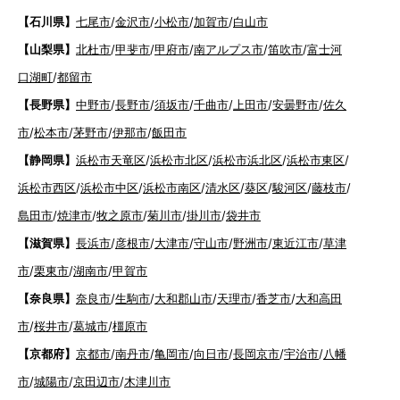
【石川県】
七尾市
/
金沢市
/
小松市
/
加賀市
/
白山市
【山梨県】
北杜市
/
甲斐市
/
甲府市
/
南アルプス市
/
笛吹市
/
富士河
口湖町
/
都留市
【長野県】
中野市
/
長野市
/
須坂市
/
千曲市
/
上田市
/
安曇野市
/
佐久
市
/
松本市
/
茅野市
/
伊那市
/
飯田市
【静岡県】
浜松市天竜区
/
浜松市北区
/
浜松市浜北区
/
浜松市東区
/
浜松市西区
/
浜松市中区
/
浜松市南区
/
清水区
/
葵区
/
駿河区
/
藤枝市
/
島田市
/
焼津市
/
牧之原市
/
菊川市
/
掛川市
/
袋井市
【滋賀県】
長浜市
/
彦根市
/
大津市
/
守山市
/
野洲市
/
東近江市
/
草津
市
/
栗東市
/
湖南市
/
甲賀市
【奈良県】
奈良市
/
生駒市
/
大和郡山市
/
天理市
/
香芝市
/
大和高田
市
/
桜井市
/
葛城市
/
橿原市
【京都府】
京都市
/
南丹市
/
亀岡市
/
向日市
/
長岡京市
/
宇治市
/
八幡
市
/
城陽市
/
京田辺市
/
木津川市