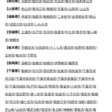
【秋田県】
大館市
/
能代市
/
秋田市
/
大仙市
/
横手市
/
由利本荘市
【山形県】
村山市
/
寒河江市
/
東根市
/
天童市
/
山形市
/
上山市
【福島県】
伊達市
/
福島市
/
南相馬市
/
二本松市
/
会津若松市
/
郡山
市
/
須賀川市
/
白河市
/
いわき市
【茨城県】
土浦市
/
水戸市
/
古河市
/
坂東市
/
牛久市
/
取手市
/
龍ヶ崎
市
/
神栖市
【栃木県】
宇都宮市
/
大田原市
/
さくら市
/
鹿沼市
/
佐野市
/
真岡市
/
足利市
/
栃木市
/
下野市
【群馬県】
高崎市
/
前橋市
/
前橋市
/
伊勢崎市
/
藤岡市
【千葉県】
船橋市
/
市川市
/
習志野市
/
佐倉市
/
四街道市
/
千葉市花
見川区
/
千葉市稲毛区
/
千葉市美浜区
/
千葉市若葉区
/
千葉市中央
区
/
千葉市緑区
/
松戸市
/
流山市
/
野田市
/
東金市
/
八街市
/
千葉市
/
四
街道市
/
習志野市
/
酒々井市
/
富里市
/
佐倉市
/
八千代市
/
浦安市
/
船橋
市
/
市川市
/
鎌ケ谷市
/
白井市
/
柏市
/
我孫子市
/
印西市
/
栄町
/
成田市
/
芝山町
/
山武市
/
横芝光町
/
匝瑳市
/
多古町
/
神崎町
/
香取市
/
旭市
/
東