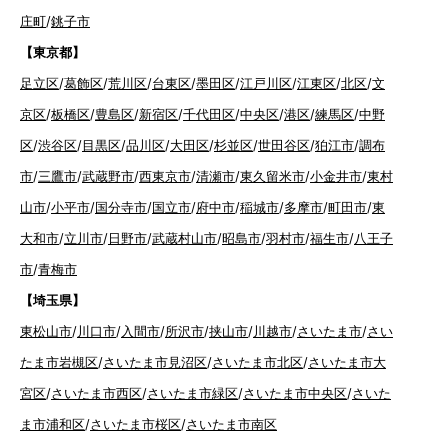
庄町
/
銚子市
【東京都】
足立区
/
葛飾区
/
荒川区
/
台東区
/
墨田区
/
江戸川区
/
江東区
/
北区
/
文
京区
/
板橋区
/
豊島区
/
新宿区
/
千代田区
/
中央区
/
港区
/
練馬区
/
中野
区
/
渋谷区
/
目黒区
/
品川区
/
大田区
/
杉並区
/
世田谷区
/
狛江市
/
調布
市
/
三鷹市
/
武蔵野市
/
西東京市
/
清瀬市
/
東久留米市
/
小金井市
/
東村
山市
/
小平市
/
国分寺市
/
国立市
/
府中市
/
稲城市
/
多摩市
/
町田市
/
東
大和市
/
立川市
/
日野市
/
武蔵村山市
/
昭島市
/
羽村市
/
福生市
/
八王子
市
/
青梅市
【埼玉県】
東松山市
/
川口市
/
入間市
/
所沢市
/
挟山市
/
川越市
/
さいたま市
/
さい
たま市岩槻区
/
さいたま市見沼区
/
さいたま市北区
/
さいたま市大
宮区
/
さいたま市西区
/
さいたま市緑区
/
さいたま市中央区
/
さいた
ま市浦和区
/
さいたま市桜区
/
さいたま市南区