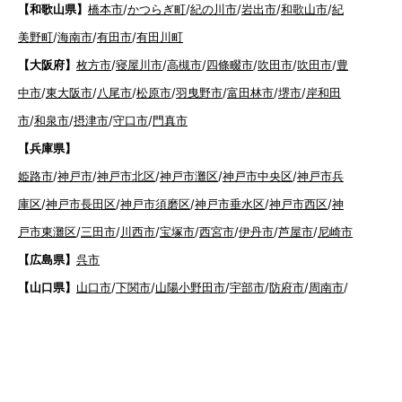
【和歌山県】
橋本市
/
かつらぎ町
/
紀の川市
/
岩出市
/
和歌山市
/
紀
美野町
/
海南市
/
有田市
/
有田川町
【大阪府】
枚方市
/
寝屋川市
/
高槻市
/
四條畷市
/
吹田市
/
吹田市
/
豊
中市
/
東大阪市
/
八尾市
/
松原市
/
羽曳野市
/
富田林市
/
堺市
/
岸和田
市
/
和泉市
/
摂津市
/
守口市
/
門真市
【兵庫県】
姫路市
/
神戸市
/
神戸市北区
/
神戸市灘区
/
神戸市中央区
/
神戸市兵
庫区
/
神戸市長田区
/
神戸市須磨区
/
神戸市垂水区
/
神戸市西区
/
神
戸市東灘区
/
三田市
/
川西市
/
宝塚市
/
西宮市
/
伊丹市
/
芦屋市
/
尼崎市
【広島県】
呉市
【山口県】
山口市
/
下関市
/
山陽小野田市
/
宇部市
/
防府市
/
周南市
/
下松市
【香川県】
観音寺市
/
三豊市
/
善通寺市
/
丸亀市
/
坂出市
/
高松市
/
さ
ぬき市
/
東かがわ市
【愛媛県】
伊予市
/
東温市
/
松山市
/
今治市
/
西条市
/
新居浜市
/
四国