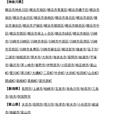
【神奈川県】
横浜市神奈川区
/
横浜市旭区
/
横浜市青葉区
/
横浜市磯子区
/
横浜市
泉区
/
横浜市金沢区
/
横浜市港南区
/
横浜市港北区
/
横浜市栄区
/
横
浜市瀬谷区
/
横浜市戸塚区
/
横浜市都筑区
/
横浜市鶴見区
/
横浜市中
区
/
横浜市西区
/
横浜市保土ヶ谷区
/
横浜市緑区
/
横浜市南区
/
川崎
市
/
川崎市川崎区
/
川崎市幸区
/
川崎市中原区
/
川崎市高津区
/
川崎
市宮前区
/
川崎市多摩区
/
川崎市麻生区
/
横須賀市
/
鎌倉市
/
逗子市
/
三浦市
/
相模原市
/
厚木市
/
大和市
/
海老名市
/
座間市
/
綾瀬市
/
平塚
市
/
藤沢市
/
茅ヶ崎市
/
秦野市
/
伊勢原市
/
小田原市
/
南足柄市
/
葉山
町
/
愛川町
/
寒川町
/
大磯町
/
二宮町
/
中井町
/
大井町
/
松田町
/
山北町
/
開成町
/
箱根町
/
真鶴町
/
湯河原町
【新潟県】
長岡市
/
上越市
/
柏崎市
/
五泉市
/
糸魚川市
/
妙高市
/
三条
市
/
燕市
/
阿賀野市
【富山県】
氷見市
/
高岡市
/
滑川市
/
魚津市
/
射水市
/
小矢部市
/
砺波
市
/
南砺市
/
富山市