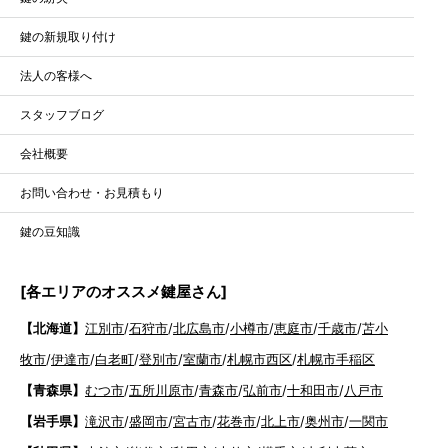
鍵の新規取り付け
法人の客様へ
スタッフブログ
会社概要
お問い合わせ・お見積もり
鍵の豆知識
[各エリアのオススメ鍵屋さん]
【北海道】
江別市
/
石狩市
/
北広島市
/
小樽市
/
恵庭市
/
千歳市
/
苫小
牧市
/
伊達市
/
白老町
/
登別市
/
室蘭市
/
札幌市西区
/
札幌市手稲区
【青森県】
むつ市
/
五所川原市
/
青森市
/
弘前市
/
十和田市
/
八戸市
【岩手県】
滝沢市
/
盛岡市
/
宮古市
/
花巻市
/
北上市
/
奥州市
/
一関市