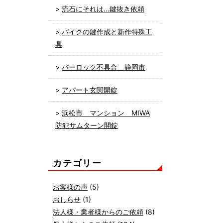
流石にそれは…鍵抜き依頼
バイクの鍵作成と新作特殊工
具
バーロック不具合 静岡市
アパート玄関開錠
浜松市 マンション MIWA
防犯サムターン開錠
カテゴリー
お客様の声
(5)
おしらせ
(1)
法人様・業者様からのご依頼
(8)