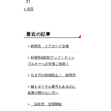
31
« 9月
最近の記事
静岡市 ドアガード交換
利便性&防犯アップ！ディン
プルキーへの交換ご依頼！
引き戸の徘徊防止！ 静岡市
鍵もダイヤル番号もあるのに
金庫が開かない方へ
浜松市 玄関開錠