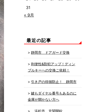
31
« 9月
最近の記事
静岡市 ドアガード交換
利便性&防犯アップ！ディン
プルキーへの交換ご依頼！
引き戸の徘徊防止！ 静岡市
鍵もダイヤル番号もあるのに
金庫が開かない方へ
浜松市 玄関開錠