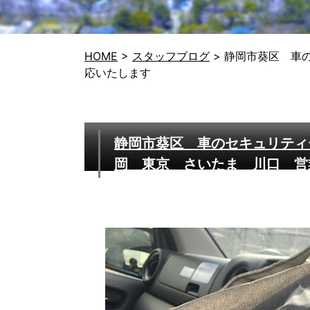
HOME
>
スタッフブログ
>
静岡市葵区 車
応いたします
静岡市葵区 車のセキュリティ
岡 東京 さいたま 川口 営