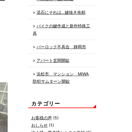
流石にそれは…鍵抜き依頼
バイクの鍵作成と新作特殊工
具
バーロック不具合 静岡市
アパート玄関開錠
浜松市 マンション MIWA
防犯サムターン開錠
カテゴリー
お客様の声
(5)
おしらせ
(1)