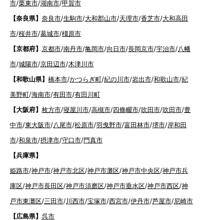
市
/
栗東市
/
湖南市
/
甲賀市
【奈良県】
奈良市
/
生駒市
/
大和郡山市
/
天理市
/
香芝市
/
大和高田
市
/
桜井市
/
葛城市
/
橿原市
【京都府】
京都市
/
南丹市
/
亀岡市
/
向日市
/
長岡京市
/
宇治市
/
八幡
市
/
城陽市
/
京田辺市
/
木津川市
【和歌山県】
橋本市
/
かつらぎ町
/
紀の川市
/
岩出市
/
和歌山市
/
紀
美野町
/
海南市
/
有田市
/
有田川町
【大阪府】
枚方市
/
寝屋川市
/
高槻市
/
四條畷市
/
吹田市
/
吹田市
/
豊
中市
/
東大阪市
/
八尾市
/
松原市
/
羽曳野市
/
富田林市
/
堺市
/
岸和田
市
/
和泉市
/
摂津市
/
守口市
/
門真市
【兵庫県】
姫路市
/
神戸市
/
神戸市北区
/
神戸市灘区
/
神戸市中央区
/
神戸市兵
庫区
/
神戸市長田区
/
神戸市須磨区
/
神戸市垂水区
/
神戸市西区
/
神
戸市東灘区
/
三田市
/
川西市
/
宝塚市
/
西宮市
/
伊丹市
/
芦屋市
/
尼崎市
【広島県】
呉市