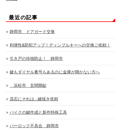
最近の記事
静岡市 ドアガード交換
利便性&防犯アップ！ディンプルキーへの交換ご依頼！
引き戸の徘徊防止！ 静岡市
鍵もダイヤル番号もあるのに金庫が開かない方へ
浜松市 玄関開錠
流石にそれは…鍵抜き依頼
バイクの鍵作成と新作特殊工具
バーロック不具合 静岡市