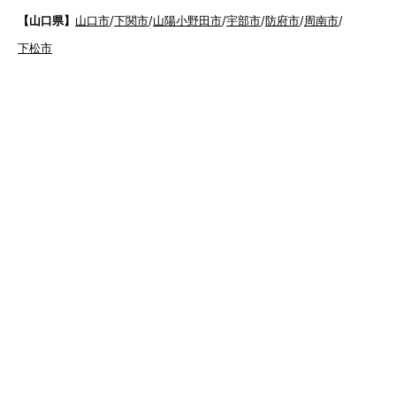
【山口県】
山口市
/
下関市
/
山陽小野田市
/
宇部市
/
防府市
/
周南市
/
下松市
【香川県】
観音寺市
/
三豊市
/
善通寺市
/
丸亀市
/
坂出市
/
高松市
/
さ
ぬき市
/
東かがわ市
【愛媛県】
伊予市
/
東温市
/
松山市
/
今治市
/
西条市
/
新居浜市
/
四国
中央市
【福岡県】
福岡市東区
/
福岡市南区
/
福岡市博多区
/
福岡市早良区
/
福岡市西
区
/
福岡市中央区
/
福岡市城南区
/
北九州市八幡西区
/
北九州市小倉
南区
/
北九州市小倉北区
/
北九州市門司区
/
北九州市若松区
/
北九州
市八幡東区
/
北九州市戸畑区
/
久留米市
/
飯塚市
/
大牟田市
/
春日市
/
筑紫野市
/
糸島市
/
宗像市
/
大野城市
/
柳川市
/
太宰府市
/
行橋市
/
八女
市
/
小郡市
/
古賀市
/
直方市
/
朝倉市
/
福津市
/
田川市
/
筑後市
/
中間市
/
嘉麻市
/
みやま市
/
大川市
/
うきは市
/
宮若市
/
豊前市
/
那珂川町
/
志免