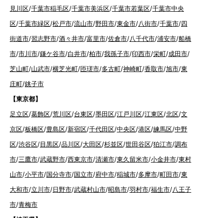
見川区
/
千葉市稲毛区
/
千葉市美浜区
/
千葉市若葉区
/
千葉市中央
区
/
千葉市緑区
/
松戸市
/
流山市
/
野田市
/
東金市
/
八街市
/
千葉市
/
四
街道市
/
習志野市
/
酒々井市
/
富里市
/
佐倉市
/
八千代市
/
浦安市
/
船橋
市
/
市川市
/
鎌ケ谷市
/
白井市
/
柏市
/
我孫子市
/
印西市
/
栄町
/
成田市
/
芝山町
/
山武市
/
横芝光町
/
匝瑳市
/
多古町
/
神崎町
/
香取市
/
旭市
/
東
庄町
/
銚子市
【東京都】
足立区
/
葛飾区
/
荒川区
/
台東区
/
墨田区
/
江戸川区
/
江東区
/
北区
/
文
京区
/
板橋区
/
豊島区
/
新宿区
/
千代田区
/
中央区
/
港区
/
練馬区
/
中野
区
/
渋谷区
/
目黒区
/
品川区
/
大田区
/
杉並区
/
世田谷区
/
狛江市
/
調布
市
/
三鷹市
/
武蔵野市
/
西東京市
/
清瀬市
/
東久留米市
/
小金井市
/
東村
山市
/
小平市
/
国分寺市
/
国立市
/
府中市
/
稲城市
/
多摩市
/
町田市
/
東
大和市
/
立川市
/
日野市
/
武蔵村山市
/
昭島市
/
羽村市
/
福生市
/
八王子
市
/
青梅市