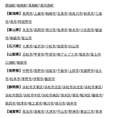
開成町
/
箱根町
/
真鶴町
/
湯河原町
【新潟県】
長岡市
/
上越市
/
柏崎市
/
五泉市
/
糸魚川市
/
妙高市
/
三条
市
/
燕市
/
阿賀野市
【富山県】
氷見市
/
高岡市
/
滑川市
/
魚津市
/
射水市
/
小矢部市
/
砺波
市
/
南砺市
/
富山市
【石川県】
七尾市
/
金沢市
/
小松市
/
加賀市
/
白山市
【山梨県】
北杜市
/
甲斐市
/
甲府市
/
南アルプス市
/
笛吹市
/
富士河
口湖町
/
都留市
【長野県】
中野市
/
長野市
/
須坂市
/
千曲市
/
上田市
/
安曇野市
/
佐久
市
/
松本市
/
茅野市
/
伊那市
/
飯田市
【静岡県】
浜松市天竜区
/
浜松市北区
/
浜松市浜北区
/
浜松市東区
/
浜松市西区
/
浜松市中区
/
浜松市南区
/
清水区
/
葵区
/
駿河区
/
藤枝市
/
島田市
/
焼津市
/
牧之原市
/
菊川市
/
掛川市
/
袋井市
【滋賀県】
長浜市
/
彦根市
/
大津市
/
守山市
/
野洲市
/
東近江市
/
草津