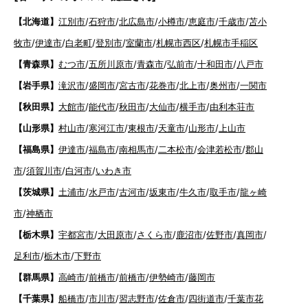
【北海道】
江別市
/
石狩市
/
北広島市
/
小樽市
/
恵庭市
/
千歳市
/
苫小
牧市
/
伊達市
/
白老町
/
登別市
/
室蘭市
/
札幌市西区
/
札幌市手稲区
【青森県】
むつ市
/
五所川原市
/
青森市
/
弘前市
/
十和田市
/
八戸市
【岩手県】
滝沢市
/
盛岡市
/
宮古市
/
花巻市
/
北上市
/
奥州市
/
一関市
【秋田県】
大館市
/
能代市
/
秋田市
/
大仙市
/
横手市
/
由利本荘市
【山形県】
村山市
/
寒河江市
/
東根市
/
天童市
/
山形市
/
上山市
【福島県】
伊達市
/
福島市
/
南相馬市
/
二本松市
/
会津若松市
/
郡山
市
/
須賀川市
/
白河市
/
いわき市
【茨城県】
土浦市
/
水戸市
/
古河市
/
坂東市
/
牛久市
/
取手市
/
龍ヶ崎
市
/
神栖市
【栃木県】
宇都宮市
/
大田原市
/
さくら市
/
鹿沼市
/
佐野市
/
真岡市
/
足利市
/
栃木市
/
下野市
【群馬県】
高崎市
/
前橋市
/
前橋市
/
伊勢崎市
/
藤岡市
【千葉県】
船橋市
/
市川市
/
習志野市
/
佐倉市
/
四街道市
/
千葉市花