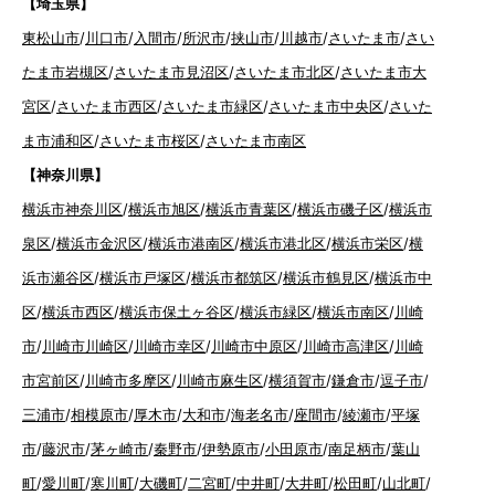
【埼玉県】
東松山市
/
川口市
/
入間市
/
所沢市
/
挟山市
/
川越市
/
さいたま市
/
さい
たま市岩槻区
/
さいたま市見沼区
/
さいたま市北区
/
さいたま市大
宮区
/
さいたま市西区
/
さいたま市緑区
/
さいたま市中央区
/
さいた
ま市浦和区
/
さいたま市桜区
/
さいたま市南区
【神奈川県】
横浜市神奈川区
/
横浜市旭区
/
横浜市青葉区
/
横浜市磯子区
/
横浜市
泉区
/
横浜市金沢区
/
横浜市港南区
/
横浜市港北区
/
横浜市栄区
/
横
浜市瀬谷区
/
横浜市戸塚区
/
横浜市都筑区
/
横浜市鶴見区
/
横浜市中
区
/
横浜市西区
/
横浜市保土ヶ谷区
/
横浜市緑区
/
横浜市南区
/
川崎
市
/
川崎市川崎区
/
川崎市幸区
/
川崎市中原区
/
川崎市高津区
/
川崎
市宮前区
/
川崎市多摩区
/
川崎市麻生区
/
横須賀市
/
鎌倉市
/
逗子市
/
三浦市
/
相模原市
/
厚木市
/
大和市
/
海老名市
/
座間市
/
綾瀬市
/
平塚
市
/
藤沢市
/
茅ヶ崎市
/
秦野市
/
伊勢原市
/
小田原市
/
南足柄市
/
葉山
町
/
愛川町
/
寒川町
/
大磯町
/
二宮町
/
中井町
/
大井町
/
松田町
/
山北町
/