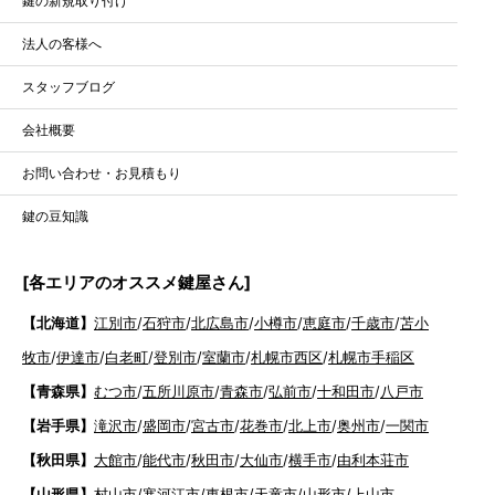
鍵の新規取り付け
法人の客様へ
スタッフブログ
会社概要
お問い合わせ・お見積もり
鍵の豆知識
[各エリアのオススメ鍵屋さん]
【北海道】
江別市
/
石狩市
/
北広島市
/
小樽市
/
恵庭市
/
千歳市
/
苫小
牧市
/
伊達市
/
白老町
/
登別市
/
室蘭市
/
札幌市西区
/
札幌市手稲区
【青森県】
むつ市
/
五所川原市
/
青森市
/
弘前市
/
十和田市
/
八戸市
【岩手県】
滝沢市
/
盛岡市
/
宮古市
/
花巻市
/
北上市
/
奥州市
/
一関市
【秋田県】
大館市
/
能代市
/
秋田市
/
大仙市
/
横手市
/
由利本荘市
【山形県】
村山市
/
寒河江市
/
東根市
/
天童市
/
山形市
/
上山市