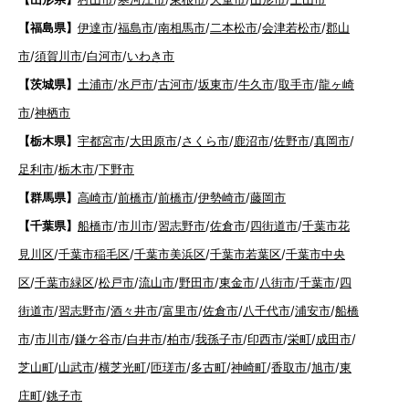
【福島県】
伊達市
/
福島市
/
南相馬市
/
二本松市
/
会津若松市
/
郡山
市
/
須賀川市
/
白河市
/
いわき市
【茨城県】
土浦市
/
水戸市
/
古河市
/
坂東市
/
牛久市
/
取手市
/
龍ヶ崎
市
/
神栖市
【栃木県】
宇都宮市
/
大田原市
/
さくら市
/
鹿沼市
/
佐野市
/
真岡市
/
足利市
/
栃木市
/
下野市
【群馬県】
高崎市
/
前橋市
/
前橋市
/
伊勢崎市
/
藤岡市
【千葉県】
船橋市
/
市川市
/
習志野市
/
佐倉市
/
四街道市
/
千葉市花
見川区
/
千葉市稲毛区
/
千葉市美浜区
/
千葉市若葉区
/
千葉市中央
区
/
千葉市緑区
/
松戸市
/
流山市
/
野田市
/
東金市
/
八街市
/
千葉市
/
四
街道市
/
習志野市
/
酒々井市
/
富里市
/
佐倉市
/
八千代市
/
浦安市
/
船橋
市
/
市川市
/
鎌ケ谷市
/
白井市
/
柏市
/
我孫子市
/
印西市
/
栄町
/
成田市
/
芝山町
/
山武市
/
横芝光町
/
匝瑳市
/
多古町
/
神崎町
/
香取市
/
旭市
/
東
庄町
/
銚子市