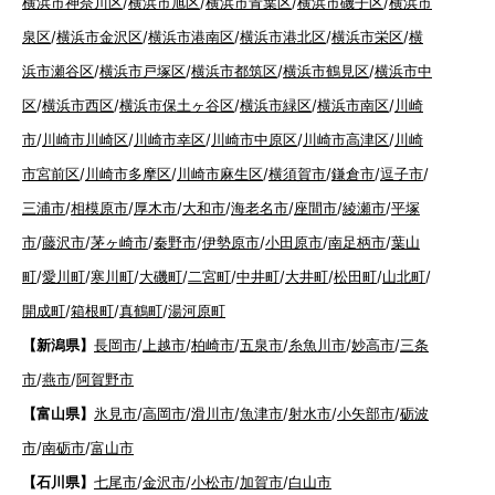
横浜市神奈川区
/
横浜市旭区
/
横浜市青葉区
/
横浜市磯子区
/
横浜市
泉区
/
横浜市金沢区
/
横浜市港南区
/
横浜市港北区
/
横浜市栄区
/
横
浜市瀬谷区
/
横浜市戸塚区
/
横浜市都筑区
/
横浜市鶴見区
/
横浜市中
区
/
横浜市西区
/
横浜市保土ヶ谷区
/
横浜市緑区
/
横浜市南区
/
川崎
市
/
川崎市川崎区
/
川崎市幸区
/
川崎市中原区
/
川崎市高津区
/
川崎
市宮前区
/
川崎市多摩区
/
川崎市麻生区
/
横須賀市
/
鎌倉市
/
逗子市
/
三浦市
/
相模原市
/
厚木市
/
大和市
/
海老名市
/
座間市
/
綾瀬市
/
平塚
市
/
藤沢市
/
茅ヶ崎市
/
秦野市
/
伊勢原市
/
小田原市
/
南足柄市
/
葉山
町
/
愛川町
/
寒川町
/
大磯町
/
二宮町
/
中井町
/
大井町
/
松田町
/
山北町
/
開成町
/
箱根町
/
真鶴町
/
湯河原町
【新潟県】
長岡市
/
上越市
/
柏崎市
/
五泉市
/
糸魚川市
/
妙高市
/
三条
市
/
燕市
/
阿賀野市
【富山県】
氷見市
/
高岡市
/
滑川市
/
魚津市
/
射水市
/
小矢部市
/
砺波
市
/
南砺市
/
富山市
【石川県】
七尾市
/
金沢市
/
小松市
/
加賀市
/
白山市