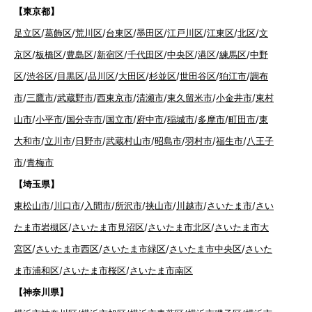
【東京都】
足立区
/
葛飾区
/
荒川区
/
台東区
/
墨田区
/
江戸川区
/
江東区
/
北区
/
文
京区
/
板橋区
/
豊島区
/
新宿区
/
千代田区
/
中央区
/
港区
/
練馬区
/
中野
区
/
渋谷区
/
目黒区
/
品川区
/
大田区
/
杉並区
/
世田谷区
/
狛江市
/
調布
市
/
三鷹市
/
武蔵野市
/
西東京市
/
清瀬市
/
東久留米市
/
小金井市
/
東村
山市
/
小平市
/
国分寺市
/
国立市
/
府中市
/
稲城市
/
多摩市
/
町田市
/
東
大和市
/
立川市
/
日野市
/
武蔵村山市
/
昭島市
/
羽村市
/
福生市
/
八王子
市
/
青梅市
【埼玉県】
東松山市
/
川口市
/
入間市
/
所沢市
/
挟山市
/
川越市
/
さいたま市
/
さい
たま市岩槻区
/
さいたま市見沼区
/
さいたま市北区
/
さいたま市大
宮区
/
さいたま市西区
/
さいたま市緑区
/
さいたま市中央区
/
さいた
ま市浦和区
/
さいたま市桜区
/
さいたま市南区
【神奈川県】