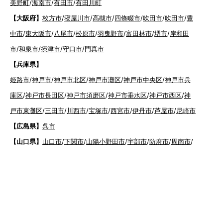
美野町
/
海南市
/
有田市
/
有田川町
【大阪府】
枚方市
/
寝屋川市
/
高槻市
/
四條畷市
/
吹田市
/
吹田市
/
豊
中市
/
東大阪市
/
八尾市
/
松原市
/
羽曳野市
/
富田林市
/
堺市
/
岸和田
市
/
和泉市
/
摂津市
/
守口市
/
門真市
【兵庫県】
姫路市
/
神戸市
/
神戸市北区
/
神戸市灘区
/
神戸市中央区
/
神戸市兵
庫区
/
神戸市長田区
/
神戸市須磨区
/
神戸市垂水区
/
神戸市西区
/
神
戸市東灘区
/
三田市
/
川西市
/
宝塚市
/
西宮市
/
伊丹市
/
芦屋市
/
尼崎市
【広島県】
呉市
【山口県】
山口市
/
下関市
/
山陽小野田市
/
宇部市
/
防府市
/
周南市
/
下松市
【香川県】
観音寺市
/
三豊市
/
善通寺市
/
丸亀市
/
坂出市
/
高松市
/
さ
ぬき市
/
東かがわ市
【愛媛県】
伊予市
/
東温市
/
松山市
/
今治市
/
西条市
/
新居浜市
/
四国
中央市