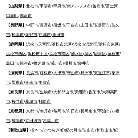
【山梨県】
北杜市
/
甲斐市
/
甲府市
/
南アルプス市
/
笛吹市
/
富士河
口湖町
/
都留市
【長野県】
中野市
/
長野市
/
須坂市
/
千曲市
/
上田市
/
安曇野市
/
佐久
市
/
松本市
/
茅野市
/
伊那市
/
飯田市
【静岡県】
浜松市天竜区
/
浜松市北区
/
浜松市浜北区
/
浜松市東区
/
浜松市西区
/
浜松市中区
/
浜松市南区
/
清水区
/
葵区
/
駿河区
/
藤枝市
/
島田市
/
焼津市
/
牧之原市
/
菊川市
/
掛川市
/
袋井市
【滋賀県】
長浜市
/
彦根市
/
大津市
/
守山市
/
野洲市
/
東近江市
/
草津
市
/
栗東市
/
湖南市
/
甲賀市
【奈良県】
奈良市
/
生駒市
/
大和郡山市
/
天理市
/
香芝市
/
大和高田
市
/
桜井市
/
葛城市
/
橿原市
【京都府】
京都市
/
南丹市
/
亀岡市
/
向日市
/
長岡京市
/
宇治市
/
八幡
市
/
城陽市
/
京田辺市
/
木津川市
【和歌山県】
橋本市
/
かつらぎ町
/
紀の川市
/
岩出市
/
和歌山市
/
紀