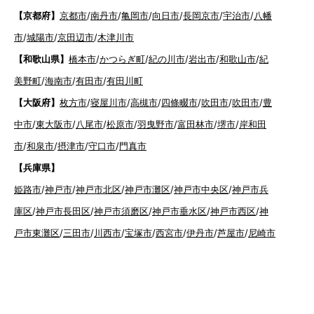
【京都府】
京都市
/
南丹市
/
亀岡市
/
向日市
/
長岡京市
/
宇治市
/
八幡
市
/
城陽市
/
京田辺市
/
木津川市
【和歌山県】
橋本市
/
かつらぎ町
/
紀の川市
/
岩出市
/
和歌山市
/
紀
美野町
/
海南市
/
有田市
/
有田川町
【大阪府】
枚方市
/
寝屋川市
/
高槻市
/
四條畷市
/
吹田市
/
吹田市
/
豊
中市
/
東大阪市
/
八尾市
/
松原市
/
羽曳野市
/
富田林市
/
堺市
/
岸和田
市
/
和泉市
/
摂津市
/
守口市
/
門真市
【兵庫県】
姫路市
/
神戸市
/
神戸市北区
/
神戸市灘区
/
神戸市中央区
/
神戸市兵
庫区
/
神戸市長田区
/
神戸市須磨区
/
神戸市垂水区
/
神戸市西区
/
神
戸市東灘区
/
三田市
/
川西市
/
宝塚市
/
西宮市
/
伊丹市
/
芦屋市
/
尼崎市
【広島県】
呉市
【山口県】
山口市
/
下関市
/
山陽小野田市
/
宇部市
/
防府市
/
周南市
/
下松市