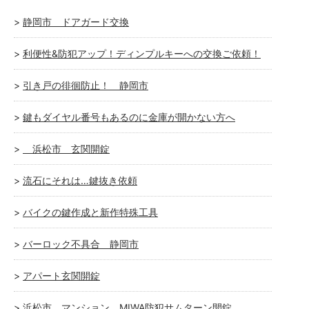
静岡市 ドアガード交換
利便性&防犯アップ！ディンプルキーへの交換ご依頼！
引き戸の徘徊防止！ 静岡市
鍵もダイヤル番号もあるのに金庫が開かない方へ
浜松市 玄関開錠
流石にそれは…鍵抜き依頼
バイクの鍵作成と新作特殊工具
バーロック不具合 静岡市
アパート玄関開錠
浜松市 マンション MIWA防犯サムターン開錠