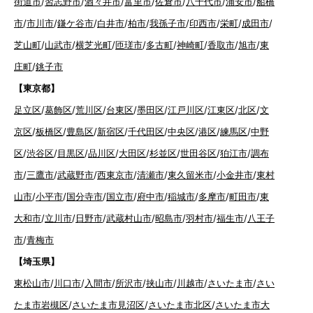
街道市
/
習志野市
/
酒々井市
/
富里市
/
佐倉市
/
八千代市
/
浦安市
/
船橋
市
/
市川市
/
鎌ケ谷市
/
白井市
/
柏市
/
我孫子市
/
印西市
/
栄町
/
成田市
/
芝山町
/
山武市
/
横芝光町
/
匝瑳市
/
多古町
/
神崎町
/
香取市
/
旭市
/
東
庄町
/
銚子市
【東京都】
足立区
/
葛飾区
/
荒川区
/
台東区
/
墨田区
/
江戸川区
/
江東区
/
北区
/
文
京区
/
板橋区
/
豊島区
/
新宿区
/
千代田区
/
中央区
/
港区
/
練馬区
/
中野
区
/
渋谷区
/
目黒区
/
品川区
/
大田区
/
杉並区
/
世田谷区
/
狛江市
/
調布
市
/
三鷹市
/
武蔵野市
/
西東京市
/
清瀬市
/
東久留米市
/
小金井市
/
東村
山市
/
小平市
/
国分寺市
/
国立市
/
府中市
/
稲城市
/
多摩市
/
町田市
/
東
大和市
/
立川市
/
日野市
/
武蔵村山市
/
昭島市
/
羽村市
/
福生市
/
八王子
市
/
青梅市
【埼玉県】
東松山市
/
川口市
/
入間市
/
所沢市
/
挟山市
/
川越市
/
さいたま市
/
さい
たま市岩槻区
/
さいたま市見沼区
/
さいたま市北区
/
さいたま市大