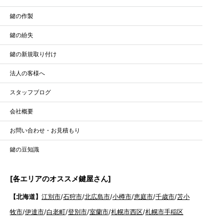
鍵の作製
鍵の紛失
鍵の新規取り付け
法人の客様へ
スタッフブログ
会社概要
お問い合わせ・お見積もり
鍵の豆知識
[各エリアのオススメ鍵屋さん]
【北海道】
江別市
/
石狩市
/
北広島市
/
小樽市
/
恵庭市
/
千歳市
/
苫小
牧市
/
伊達市
/
白老町
/
登別市
/
室蘭市
/
札幌市西区
/
札幌市手稲区