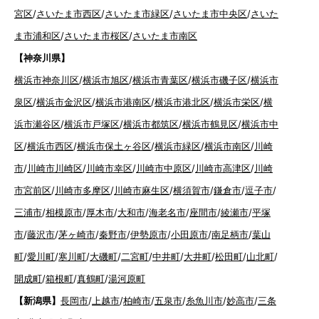
宮区
/
さいたま市西区
/
さいたま市緑区
/
さいたま市中央区
/
さいた
ま市浦和区
/
さいたま市桜区
/
さいたま市南区
【神奈川県】
横浜市神奈川区
/
横浜市旭区
/
横浜市青葉区
/
横浜市磯子区
/
横浜市
泉区
/
横浜市金沢区
/
横浜市港南区
/
横浜市港北区
/
横浜市栄区
/
横
浜市瀬谷区
/
横浜市戸塚区
/
横浜市都筑区
/
横浜市鶴見区
/
横浜市中
区
/
横浜市西区
/
横浜市保土ヶ谷区
/
横浜市緑区
/
横浜市南区
/
川崎
市
/
川崎市川崎区
/
川崎市幸区
/
川崎市中原区
/
川崎市高津区
/
川崎
市宮前区
/
川崎市多摩区
/
川崎市麻生区
/
横須賀市
/
鎌倉市
/
逗子市
/
三浦市
/
相模原市
/
厚木市
/
大和市
/
海老名市
/
座間市
/
綾瀬市
/
平塚
市
/
藤沢市
/
茅ヶ崎市
/
秦野市
/
伊勢原市
/
小田原市
/
南足柄市
/
葉山
町
/
愛川町
/
寒川町
/
大磯町
/
二宮町
/
中井町
/
大井町
/
松田町
/
山北町
/
開成町
/
箱根町
/
真鶴町
/
湯河原町
【新潟県】
長岡市
/
上越市
/
柏崎市
/
五泉市
/
糸魚川市
/
妙高市
/
三条