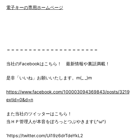
電子キーの専用ホームページ
＝＝＝＝＝＝＝＝＝＝＝＝＝＝＝＝＝＝＝＝＝
当社のFacebookはこちら！ 最新情報や裏話満載！
是非「いいね」お願いいたします。m(_ _)m
https://www.facebook.com/100003094369843/posts/3219147
extid=0&d=n
また当社のツイッターはこちら！
当ＨＰ管理人が本音をぽろっとつぶやきます(;^ω^)
‘https://twitter.com/Ui19z6drTdeYkL2