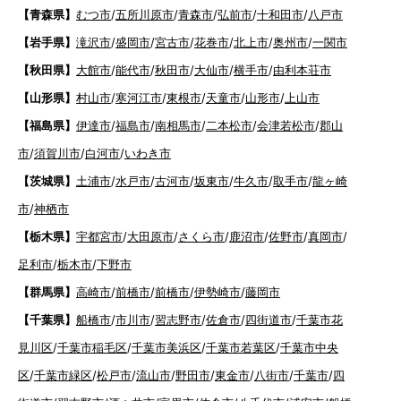
【青森県】
むつ市
/
五所川原市
/
青森市
/
弘前市
/
十和田市
/
八戸市
【岩手県】
滝沢市
/
盛岡市
/
宮古市
/
花巻市
/
北上市
/
奥州市
/
一関市
【秋田県】
大館市
/
能代市
/
秋田市
/
大仙市
/
横手市
/
由利本荘市
【山形県】
村山市
/
寒河江市
/
東根市
/
天童市
/
山形市
/
上山市
【福島県】
伊達市
/
福島市
/
南相馬市
/
二本松市
/
会津若松市
/
郡山
市
/
須賀川市
/
白河市
/
いわき市
【茨城県】
土浦市
/
水戸市
/
古河市
/
坂東市
/
牛久市
/
取手市
/
龍ヶ崎
市
/
神栖市
【栃木県】
宇都宮市
/
大田原市
/
さくら市
/
鹿沼市
/
佐野市
/
真岡市
/
足利市
/
栃木市
/
下野市
【群馬県】
高崎市
/
前橋市
/
前橋市
/
伊勢崎市
/
藤岡市
【千葉県】
船橋市
/
市川市
/
習志野市
/
佐倉市
/
四街道市
/
千葉市花
見川区
/
千葉市稲毛区
/
千葉市美浜区
/
千葉市若葉区
/
千葉市中央
区
/
千葉市緑区
/
松戸市
/
流山市
/
野田市
/
東金市
/
八街市
/
千葉市
/
四