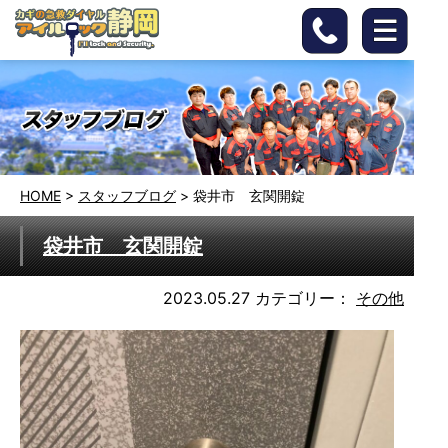
HOME
>
スタッフブログ
>
袋井市 玄関開錠
袋井市 玄関開錠
2023.05.27
カテゴリー：
その他