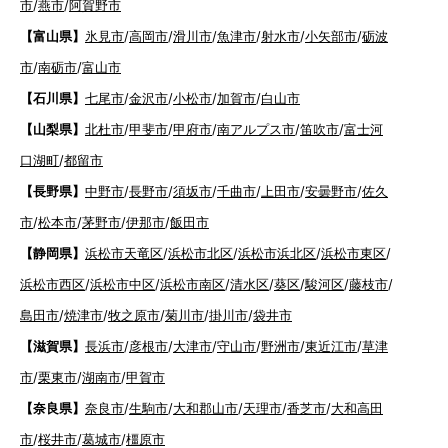
市
/
燕市
/
阿賀野市
【富山県】
氷見市
/
高岡市
/
滑川市
/
魚津市
/
射水市
/
小矢部市
/
砺波
市
/
南砺市
/
富山市
【石川県】
七尾市
/
金沢市
/
小松市
/
加賀市
/
白山市
【山梨県】
北杜市
/
甲斐市
/
甲府市
/
南アルプス市
/
笛吹市
/
富士河
口湖町
/
都留市
【長野県】
中野市
/
長野市
/
須坂市
/
千曲市
/
上田市
/
安曇野市
/
佐久
市
/
松本市
/
茅野市
/
伊那市
/
飯田市
【静岡県】
浜松市天竜区
/
浜松市北区
/
浜松市浜北区
/
浜松市東区
/
浜松市西区
/
浜松市中区
/
浜松市南区
/
清水区
/
葵区
/
駿河区
/
藤枝市
/
島田市
/
焼津市
/
牧之原市
/
菊川市
/
掛川市
/
袋井市
【滋賀県】
長浜市
/
彦根市
/
大津市
/
守山市
/
野洲市
/
東近江市
/
草津
市
/
栗東市
/
湖南市
/
甲賀市
【奈良県】
奈良市
/
生駒市
/
大和郡山市
/
天理市
/
香芝市
/
大和高田
市
/
桜井市
/
葛城市
/
橿原市