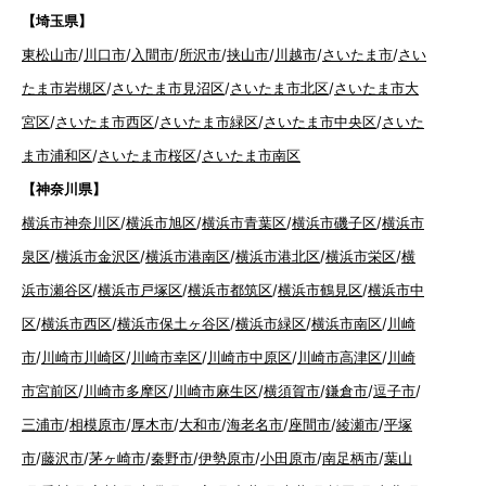
【埼玉県】
東松山市
/
川口市
/
入間市
/
所沢市
/
挟山市
/
川越市
/
さいたま市
/
さい
たま市岩槻区
/
さいたま市見沼区
/
さいたま市北区
/
さいたま市大
宮区
/
さいたま市西区
/
さいたま市緑区
/
さいたま市中央区
/
さいた
ま市浦和区
/
さいたま市桜区
/
さいたま市南区
【神奈川県】
横浜市神奈川区
/
横浜市旭区
/
横浜市青葉区
/
横浜市磯子区
/
横浜市
泉区
/
横浜市金沢区
/
横浜市港南区
/
横浜市港北区
/
横浜市栄区
/
横
浜市瀬谷区
/
横浜市戸塚区
/
横浜市都筑区
/
横浜市鶴見区
/
横浜市中
区
/
横浜市西区
/
横浜市保土ヶ谷区
/
横浜市緑区
/
横浜市南区
/
川崎
市
/
川崎市川崎区
/
川崎市幸区
/
川崎市中原区
/
川崎市高津区
/
川崎
市宮前区
/
川崎市多摩区
/
川崎市麻生区
/
横須賀市
/
鎌倉市
/
逗子市
/
三浦市
/
相模原市
/
厚木市
/
大和市
/
海老名市
/
座間市
/
綾瀬市
/
平塚
市
/
藤沢市
/
茅ヶ崎市
/
秦野市
/
伊勢原市
/
小田原市
/
南足柄市
/
葉山