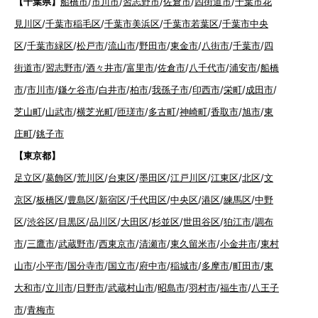
【千葉県】
船橋市
/
市川市
/
習志野市
/
佐倉市
/
四街道市
/
千葉市花
見川区
/
千葉市稲毛区
/
千葉市美浜区
/
千葉市若葉区
/
千葉市中央
区
/
千葉市緑区
/
松戸市
/
流山市
/
野田市
/
東金市
/
八街市
/
千葉市
/
四
街道市
/
習志野市
/
酒々井市
/
富里市
/
佐倉市
/
八千代市
/
浦安市
/
船橋
市
/
市川市
/
鎌ケ谷市
/
白井市
/
柏市
/
我孫子市
/
印西市
/
栄町
/
成田市
/
芝山町
/
山武市
/
横芝光町
/
匝瑳市
/
多古町
/
神崎町
/
香取市
/
旭市
/
東
庄町
/
銚子市
【東京都】
足立区
/
葛飾区
/
荒川区
/
台東区
/
墨田区
/
江戸川区
/
江東区
/
北区
/
文
京区
/
板橋区
/
豊島区
/
新宿区
/
千代田区
/
中央区
/
港区
/
練馬区
/
中野
区
/
渋谷区
/
目黒区
/
品川区
/
大田区
/
杉並区
/
世田谷区
/
狛江市
/
調布
市
/
三鷹市
/
武蔵野市
/
西東京市
/
清瀬市
/
東久留米市
/
小金井市
/
東村
山市
/
小平市
/
国分寺市
/
国立市
/
府中市
/
稲城市
/
多摩市
/
町田市
/
東
大和市
/
立川市
/
日野市
/
武蔵村山市
/
昭島市
/
羽村市
/
福生市
/
八王子
市
/
青梅市