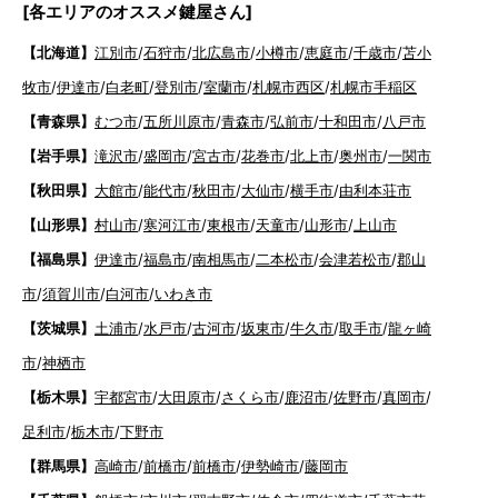
[各エリアのオススメ鍵屋さん]
【北海道】
江別市
/
石狩市
/
北広島市
/
小樽市
/
恵庭市
/
千歳市
/
苫小
牧市
/
伊達市
/
白老町
/
登別市
/
室蘭市
/
札幌市西区
/
札幌市手稲区
【青森県】
むつ市
/
五所川原市
/
青森市
/
弘前市
/
十和田市
/
八戸市
【岩手県】
滝沢市
/
盛岡市
/
宮古市
/
花巻市
/
北上市
/
奥州市
/
一関市
【秋田県】
大館市
/
能代市
/
秋田市
/
大仙市
/
横手市
/
由利本荘市
【山形県】
村山市
/
寒河江市
/
東根市
/
天童市
/
山形市
/
上山市
【福島県】
伊達市
/
福島市
/
南相馬市
/
二本松市
/
会津若松市
/
郡山
市
/
須賀川市
/
白河市
/
いわき市
【茨城県】
土浦市
/
水戸市
/
古河市
/
坂東市
/
牛久市
/
取手市
/
龍ヶ崎
市
/
神栖市
【栃木県】
宇都宮市
/
大田原市
/
さくら市
/
鹿沼市
/
佐野市
/
真岡市
/
足利市
/
栃木市
/
下野市
【群馬県】
高崎市
/
前橋市
/
前橋市
/
伊勢崎市
/
藤岡市