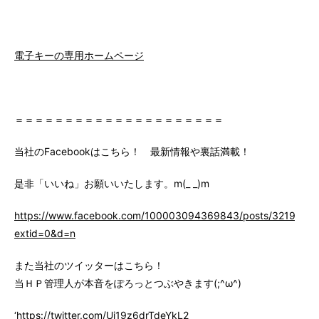
電子キーの専用ホームページ
＝＝＝＝＝＝＝＝＝＝＝＝＝＝＝＝＝＝＝＝＝
当社のFacebookはこちら！ 最新情報や裏話満載！
是非「いいね」お願いいたします。m(_ _)m
https://www.facebook.com/100003094369843/posts/3219147
extid=0&d=n
また当社のツイッターはこちら！
当ＨＰ管理人が本音をぽろっとつぶやきます(;^ω^)
‘https://twitter.com/Ui19z6drTdeYkL2