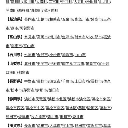
町
/
愛川町
/
寒川町
/
大磯町
/
二宮町
/
中井町
/
大井町
/
松田町
/
山北町
/
開成町
/
箱根町
/
真鶴町
/
湯河原町
【新潟県】
長岡市
/
上越市
/
柏崎市
/
五泉市
/
糸魚川市
/
妙高市
/
三条
市
/
燕市
/
阿賀野市
【富山県】
氷見市
/
高岡市
/
滑川市
/
魚津市
/
射水市
/
小矢部市
/
砺波
市
/
南砺市
/
富山市
【石川県】
七尾市
/
金沢市
/
小松市
/
加賀市
/
白山市
【山梨県】
北杜市
/
甲斐市
/
甲府市
/
南アルプス市
/
笛吹市
/
富士河
口湖町
/
都留市
【長野県】
中野市
/
長野市
/
須坂市
/
千曲市
/
上田市
/
安曇野市
/
佐久
市
/
松本市
/
茅野市
/
伊那市
/
飯田市
【静岡県】
浜松市天竜区
/
浜松市北区
/
浜松市浜北区
/
浜松市東区
/
浜松市西区
/
浜松市中区
/
浜松市南区
/
清水区
/
葵区
/
駿河区
/
藤枝市
/
島田市
/
焼津市
/
牧之原市
/
菊川市
/
掛川市
/
袋井市
【滋賀県】
長浜市
/
彦根市
/
大津市
/
守山市
/
野洲市
/
東近江市
/
草津