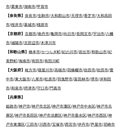
市
/
栗東市
/
湖南市
/
甲賀市
【奈良県】
奈良市
/
生駒市
/
大和郡山市
/
天理市
/
香芝市
/
大和高田
市
/
桜井市
/
葛城市
/
橿原市
【京都府】
京都市
/
南丹市
/
亀岡市
/
向日市
/
長岡京市
/
宇治市
/
八幡
市
/
城陽市
/
京田辺市
/
木津川市
【和歌山県】
橋本市
/
かつらぎ町
/
紀の川市
/
岩出市
/
和歌山市
/
紀
美野町
/
海南市
/
有田市
/
有田川町
【大阪府】
枚方市
/
寝屋川市
/
高槻市
/
四條畷市
/
吹田市
/
吹田市
/
豊
中市
/
東大阪市
/
八尾市
/
松原市
/
羽曳野市
/
富田林市
/
堺市
/
岸和田
市
/
和泉市
/
摂津市
/
守口市
/
門真市
【兵庫県】
姫路市
/
神戸市
/
神戸市北区
/
神戸市灘区
/
神戸市中央区
/
神戸市兵
庫区
/
神戸市長田区
/
神戸市須磨区
/
神戸市垂水区
/
神戸市西区
/
神
戸市東灘区
/
三田市
/
川西市
/
宝塚市
/
西宮市
/
伊丹市
/
芦屋市
/
尼崎市