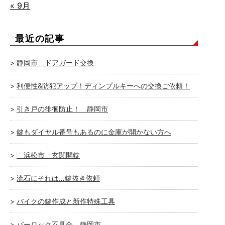
« 9月
最近の記事
静岡市 ドアガード交換
利便性&防犯アップ！ディンプルキーへの交換ご依頼！
引き戸の徘徊防止！ 静岡市
鍵もダイヤル番号もあるのに金庫が開かない方へ
浜松市 玄関開錠
流石にそれは…鍵抜き依頼
バイクの鍵作成と新作特殊工具
バーロック不具合 静岡市