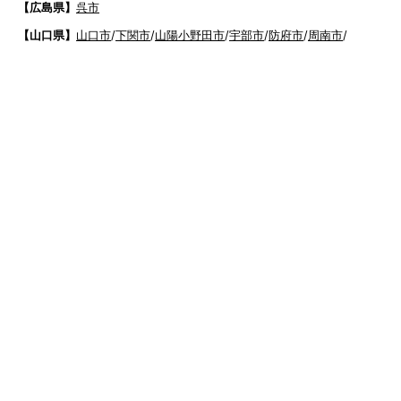
【広島県】
呉市
【山口県】
山口市
/
下関市
/
山陽小野田市
/
宇部市
/
防府市
/
周南市
/
下松市
【香川県】
観音寺市
/
三豊市
/
善通寺市
/
丸亀市
/
坂出市
/
高松市
/
さ
ぬき市
/
東かがわ市
【愛媛県】
伊予市
/
東温市
/
松山市
/
今治市
/
西条市
/
新居浜市
/
四国
中央市
【福岡県】
福岡市東区
/
福岡市南区
/
福岡市博多区
/
福岡市早良区
/
福岡市西
区
/
福岡市中央区
/
福岡市城南区
/
北九州市八幡西区
/
北九州市小倉
南区
/
北九州市小倉北区
/
北九州市門司区
/
北九州市若松区
/
北九州
市八幡東区
/
北九州市戸畑区
/
久留米市
/
飯塚市
/
大牟田市
/
春日市
/
筑紫野市
/
糸島市
/
宗像市
/
大野城市
/
柳川市
/
太宰府市
/
行橋市
/
八女
市
/
小郡市
/
古賀市
/
直方市
/
朝倉市
/
福津市
/
田川市
/
筑後市
/
中間市
/
嘉麻市
/
みやま市
/
大川市
/
うきは市
/
宮若市
/
豊前市
/
那珂川町
/
志免