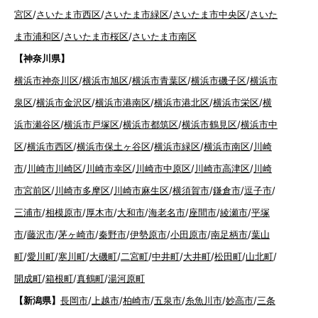
宮区
/
さいたま市西区
/
さいたま市緑区
/
さいたま市中央区
/
さいた
ま市浦和区
/
さいたま市桜区
/
さいたま市南区
【神奈川県】
横浜市神奈川区
/
横浜市旭区
/
横浜市青葉区
/
横浜市磯子区
/
横浜市
泉区
/
横浜市金沢区
/
横浜市港南区
/
横浜市港北区
/
横浜市栄区
/
横
浜市瀬谷区
/
横浜市戸塚区
/
横浜市都筑区
/
横浜市鶴見区
/
横浜市中
区
/
横浜市西区
/
横浜市保土ヶ谷区
/
横浜市緑区
/
横浜市南区
/
川崎
市
/
川崎市川崎区
/
川崎市幸区
/
川崎市中原区
/
川崎市高津区
/
川崎
市宮前区
/
川崎市多摩区
/
川崎市麻生区
/
横須賀市
/
鎌倉市
/
逗子市
/
三浦市
/
相模原市
/
厚木市
/
大和市
/
海老名市
/
座間市
/
綾瀬市
/
平塚
市
/
藤沢市
/
茅ヶ崎市
/
秦野市
/
伊勢原市
/
小田原市
/
南足柄市
/
葉山
町
/
愛川町
/
寒川町
/
大磯町
/
二宮町
/
中井町
/
大井町
/
松田町
/
山北町
/
開成町
/
箱根町
/
真鶴町
/
湯河原町
【新潟県】
長岡市
/
上越市
/
柏崎市
/
五泉市
/
糸魚川市
/
妙高市
/
三条