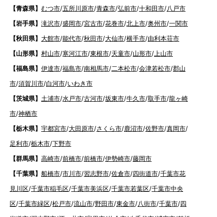
【青森県】
むつ市
/
五所川原市
/
青森市
/
弘前市
/
十和田市
/
八戸市
【岩手県】
滝沢市
/
盛岡市
/
宮古市
/
花巻市
/
北上市
/
奥州市
/
一関市
【秋田県】
大館市
/
能代市
/
秋田市
/
大仙市
/
横手市
/
由利本荘市
【山形県】
村山市
/
寒河江市
/
東根市
/
天童市
/
山形市
/
上山市
【福島県】
伊達市
/
福島市
/
南相馬市
/
二本松市
/
会津若松市
/
郡山
市
/
須賀川市
/
白河市
/
いわき市
【茨城県】
土浦市
/
水戸市
/
古河市
/
坂東市
/
牛久市
/
取手市
/
龍ヶ崎
市
/
神栖市
【栃木県】
宇都宮市
/
大田原市
/
さくら市
/
鹿沼市
/
佐野市
/
真岡市
/
足利市
/
栃木市
/
下野市
【群馬県】
高崎市
/
前橋市
/
前橋市
/
伊勢崎市
/
藤岡市
【千葉県】
船橋市
/
市川市
/
習志野市
/
佐倉市
/
四街道市
/
千葉市花
見川区
/
千葉市稲毛区
/
千葉市美浜区
/
千葉市若葉区
/
千葉市中央
区
/
千葉市緑区
/
松戸市
/
流山市
/
野田市
/
東金市
/
八街市
/
千葉市
/
四