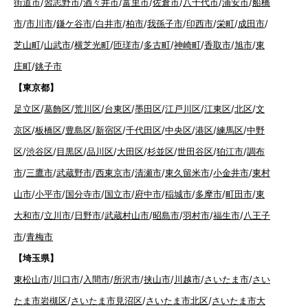
街道市
/
習志野市
/
酒々井市
/
富里市
/
佐倉市
/
八千代市
/
浦安市
/
船橋
市
/
市川市
/
鎌ケ谷市
/
白井市
/
柏市
/
我孫子市
/
印西市
/
栄町
/
成田市
/
芝山町
/
山武市
/
横芝光町
/
匝瑳市
/
多古町
/
神崎町
/
香取市
/
旭市
/
東
庄町
/
銚子市
【東京都】
足立区
/
葛飾区
/
荒川区
/
台東区
/
墨田区
/
江戸川区
/
江東区
/
北区
/
文
京区
/
板橋区
/
豊島区
/
新宿区
/
千代田区
/
中央区
/
港区
/
練馬区
/
中野
区
/
渋谷区
/
目黒区
/
品川区
/
大田区
/
杉並区
/
世田谷区
/
狛江市
/
調布
市
/
三鷹市
/
武蔵野市
/
西東京市
/
清瀬市
/
東久留米市
/
小金井市
/
東村
山市
/
小平市
/
国分寺市
/
国立市
/
府中市
/
稲城市
/
多摩市
/
町田市
/
東
大和市
/
立川市
/
日野市
/
武蔵村山市
/
昭島市
/
羽村市
/
福生市
/
八王子
市
/
青梅市
【埼玉県】
東松山市
/
川口市
/
入間市
/
所沢市
/
挟山市
/
川越市
/
さいたま市
/
さい
たま市岩槻区
/
さいたま市見沼区
/
さいたま市北区
/
さいたま市大