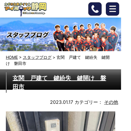
HOME
>
スタッフブログ
>
玄関 戸建て 鍵紛失 鍵開
け 磐田市
玄関 戸建て 鍵紛失 鍵開け 磐
田市
2023.01.17
カテゴリー：
その他