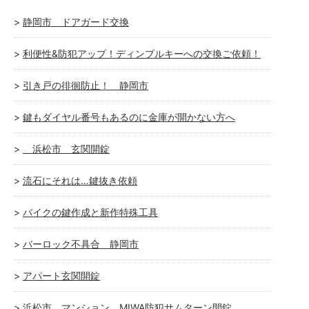
静岡市 ドアガード交換
利便性&防犯アップ！ディンプルキーへの交換ご依頼！
引き戸の徘徊防止！ 静岡市
鍵もダイヤル番号もあるのに金庫が開かない方へ
浜松市 玄関開錠
流石にそれは…鍵抜き依頼
バイクの鍵作成と新作特殊工具
バーロック不具合 静岡市
アパート玄関開錠
浜松市 マンション MIWA防犯サムターン開錠