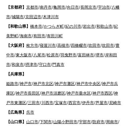
【京都府】
京都市
/
南丹市
/
亀岡市
/
向日市
/
長岡京市
/
宇治市
/
八幡
市
/
城陽市
/
京田辺市
/
木津川市
【和歌山県】
橋本市
/
かつらぎ町
/
紀の川市
/
岩出市
/
和歌山市
/
紀
美野町
/
海南市
/
有田市
/
有田川町
【大阪府】
枚方市
/
寝屋川市
/
高槻市
/
四條畷市
/
吹田市
/
吹田市
/
豊
中市
/
東大阪市
/
八尾市
/
松原市
/
羽曳野市
/
富田林市
/
堺市
/
岸和田
市
/
和泉市
/
摂津市
/
守口市
/
門真市
【兵庫県】
姫路市
/
神戸市
/
神戸市北区
/
神戸市灘区
/
神戸市中央区
/
神戸市兵
庫区
/
神戸市長田区
/
神戸市須磨区
/
神戸市垂水区
/
神戸市西区
/
神
戸市東灘区
/
三田市
/
川西市
/
宝塚市
/
西宮市
/
伊丹市
/
芦屋市
/
尼崎市
【広島県】
呉市
【山口県】
山口市
/
下関市
/
山陽小野田市
/
宇部市
/
防府市
/
周南市
/
下松市