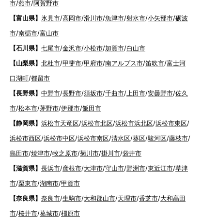
市
/
燕市
/
阿賀野市
【富山県】
氷見市
/
高岡市
/
滑川市
/
魚津市
/
射水市
/
小矢部市
/
砺波
市
/
南砺市
/
富山市
【石川県】
七尾市
/
金沢市
/
小松市
/
加賀市
/
白山市
【山梨県】
北杜市
/
甲斐市
/
甲府市
/
南アルプス市
/
笛吹市
/
富士河
口湖町
/
都留市
【長野県】
中野市
/
長野市
/
須坂市
/
千曲市
/
上田市
/
安曇野市
/
佐久
市
/
松本市
/
茅野市
/
伊那市
/
飯田市
【静岡県】
浜松市天竜区
/
浜松市北区
/
浜松市浜北区
/
浜松市東区
/
浜松市西区
/
浜松市中区
/
浜松市南区
/
清水区
/
葵区
/
駿河区
/
藤枝市
/
島田市
/
焼津市
/
牧之原市
/
菊川市
/
掛川市
/
袋井市
【滋賀県】
長浜市
/
彦根市
/
大津市
/
守山市
/
野洲市
/
東近江市
/
草津
市
/
栗東市
/
湖南市
/
甲賀市
【奈良県】
奈良市
/
生駒市
/
大和郡山市
/
天理市
/
香芝市
/
大和高田
市
/
桜井市
/
葛城市
/
橿原市