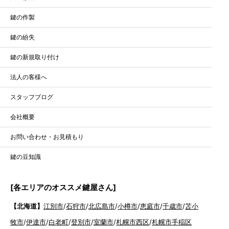
鍵の作製
鍵の紛失
鍵の新規取り付け
法人の客様へ
スタッフブログ
会社概要
お問い合わせ・お見積もり
鍵の豆知識
[各エリアのオススメ鍵屋さん]
【北海道】
江別市
/
石狩市
/
北広島市
/
小樽市
/
恵庭市
/
千歳市
/
苫小
牧市
/
伊達市
/
白老町
/
登別市
/
室蘭市
/
札幌市西区
/
札幌市手稲区