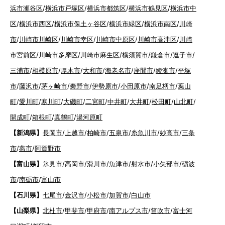
浜市瀬谷区
/
横浜市戸塚区
/
横浜市都筑区
/
横浜市鶴見区
/
横浜市中
区
/
横浜市西区
/
横浜市保土ヶ谷区
/
横浜市緑区
/
横浜市南区
/
川崎
市
/
川崎市川崎区
/
川崎市幸区
/
川崎市中原区
/
川崎市高津区
/
川崎
市宮前区
/
川崎市多摩区
/
川崎市麻生区
/
横須賀市
/
鎌倉市
/
逗子市
/
三浦市
/
相模原市
/
厚木市
/
大和市
/
海老名市
/
座間市
/
綾瀬市
/
平塚
市
/
藤沢市
/
茅ヶ崎市
/
秦野市
/
伊勢原市
/
小田原市
/
南足柄市
/
葉山
町
/
愛川町
/
寒川町
/
大磯町
/
二宮町
/
中井町
/
大井町
/
松田町
/
山北町
/
開成町
/
箱根町
/
真鶴町
/
湯河原町
【新潟県】
長岡市
/
上越市
/
柏崎市
/
五泉市
/
糸魚川市
/
妙高市
/
三条
市
/
燕市
/
阿賀野市
【富山県】
氷見市
/
高岡市
/
滑川市
/
魚津市
/
射水市
/
小矢部市
/
砺波
市
/
南砺市
/
富山市
【石川県】
七尾市
/
金沢市
/
小松市
/
加賀市
/
白山市
【山梨県】
北杜市
/
甲斐市
/
甲府市
/
南アルプス市
/
笛吹市
/
富士河