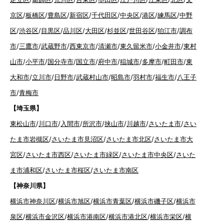
京区
/
板橋区
/
豊島区
/
新宿区
/
千代田区
/
中央区
/
港区
/
練馬区
/
中野
区
/
渋谷区
/
目黒区
/
品川区
/
大田区
/
杉並区
/
世田谷区
/
狛江市
/
調布
市
/
三鷹市
/
武蔵野市
/
西東京市
/
清瀬市
/
東久留米市
/
小金井市
/
東村
山市
/
小平市
/
国分寺市
/
国立市
/
府中市
/
稲城市
/
多摩市
/
町田市
/
東
大和市
/
立川市
/
日野市
/
武蔵村山市
/
昭島市
/
羽村市
/
福生市
/
八王子
市
/
青梅市
【埼玉県】
東松山市
/
川口市
/
入間市
/
所沢市
/
挟山市
/
川越市
/
さいたま市
/
さい
たま市岩槻区
/
さいたま市見沼区
/
さいたま市北区
/
さいたま市大
宮区
/
さいたま市西区
/
さいたま市緑区
/
さいたま市中央区
/
さいた
ま市浦和区
/
さいたま市桜区
/
さいたま市南区
【神奈川県】
横浜市神奈川区
/
横浜市旭区
/
横浜市青葉区
/
横浜市磯子区
/
横浜市
泉区
/
横浜市金沢区
/
横浜市港南区
/
横浜市港北区
/
横浜市栄区
/
横