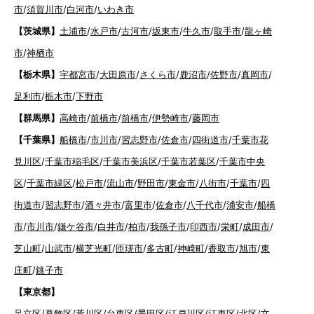
市
/
須賀川市
/
白河市
/
いわき市
【茨城県】
土浦市
/
水戸市
/
古河市
/
坂東市
/
牛久市
/
取手市
/
龍ヶ崎
市
/
神栖市
【栃木県】
宇都宮市
/
大田原市
/
さくら市
/
鹿沼市
/
佐野市
/
真岡市
/
足利市
/
栃木市
/
下野市
【群馬県】
高崎市
/
前橋市
/
前橋市
/
伊勢崎市
/
藤岡市
【千葉県】
船橋市
/
市川市
/
習志野市
/
佐倉市
/
四街道市
/
千葉市花
見川区
/
千葉市稲毛区
/
千葉市美浜区
/
千葉市若葉区
/
千葉市中央
区
/
千葉市緑区
/
松戸市
/
流山市
/
野田市
/
東金市
/
八街市
/
千葉市
/
四
街道市
/
習志野市
/
酒々井市
/
富里市
/
佐倉市
/
八千代市
/
浦安市
/
船橋
市
/
市川市
/
鎌ケ谷市
/
白井市
/
柏市
/
我孫子市
/
印西市
/
栄町
/
成田市
/
芝山町
/
山武市
/
横芝光町
/
匝瑳市
/
多古町
/
神崎町
/
香取市
/
旭市
/
東
庄町
/
銚子市
【東京都】
足立区
/
葛飾区
/
荒川区
/
台東区
/
墨田区
/
江戸川区
/
江東区
/
北区
/
文