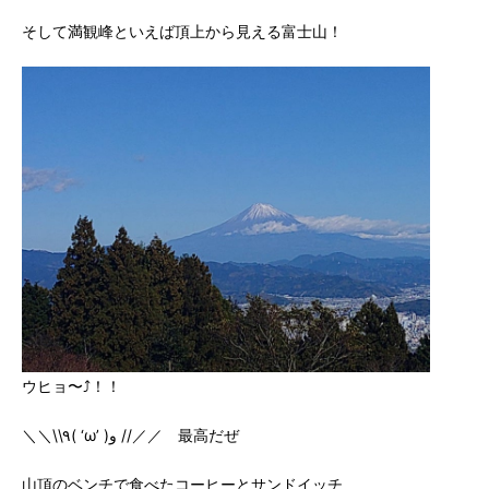
そして満観峰といえば頂上から見える富士山！
ウヒョ〜⤴︎！！
＼＼\\٩( ‘ω’ )و //／／ 最高だぜ
山頂のベンチで食べたコーヒーとサンドイッチ