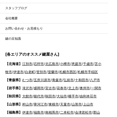
スタッフブログ
会社概要
お問い合わせ・お見積もり
鍵の豆知識
[各エリアのオススメ鍵屋さん]
【北海道】
江別市
/
石狩市
/
北広島市
/
小樽市
/
恵庭市
/
千歳市
/
苫小
牧市
/
伊達市
/
白老町
/
登別市
/
室蘭市
/
札幌市西区
/
札幌市手稲区
【青森県】
むつ市
/
五所川原市
/
青森市
/
弘前市
/
十和田市
/
八戸市
【岩手県】
滝沢市
/
盛岡市
/
宮古市
/
花巻市
/
北上市
/
奥州市
/
一関市
【秋田県】
大館市
/
能代市
/
秋田市
/
大仙市
/
横手市
/
由利本荘市
【山形県】
村山市
/
寒河江市
/
東根市
/
天童市
/
山形市
/
上山市
【福島県】
伊達市
/
福島市
/
南相馬市
/
二本松市
/
会津若松市
/
郡山