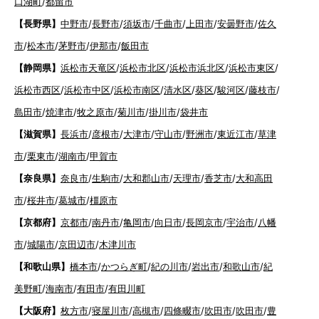
口湖町
/
都留市
【長野県】
中野市
/
長野市
/
須坂市
/
千曲市
/
上田市
/
安曇野市
/
佐久
市
/
松本市
/
茅野市
/
伊那市
/
飯田市
【静岡県】
浜松市天竜区
/
浜松市北区
/
浜松市浜北区
/
浜松市東区
/
浜松市西区
/
浜松市中区
/
浜松市南区
/
清水区
/
葵区
/
駿河区
/
藤枝市
/
島田市
/
焼津市
/
牧之原市
/
菊川市
/
掛川市
/
袋井市
【滋賀県】
長浜市
/
彦根市
/
大津市
/
守山市
/
野洲市
/
東近江市
/
草津
市
/
栗東市
/
湖南市
/
甲賀市
【奈良県】
奈良市
/
生駒市
/
大和郡山市
/
天理市
/
香芝市
/
大和高田
市
/
桜井市
/
葛城市
/
橿原市
【京都府】
京都市
/
南丹市
/
亀岡市
/
向日市
/
長岡京市
/
宇治市
/
八幡
市
/
城陽市
/
京田辺市
/
木津川市
【和歌山県】
橋本市
/
かつらぎ町
/
紀の川市
/
岩出市
/
和歌山市
/
紀
美野町
/
海南市
/
有田市
/
有田川町
【大阪府】
枚方市
/
寝屋川市
/
高槻市
/
四條畷市
/
吹田市
/
吹田市
/
豊