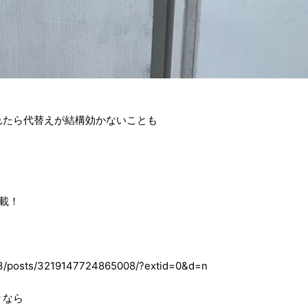
れたら代替えが結構効かないことも
。
満載！
3/posts/3219147724865008/?extid=0&d=n
りなら