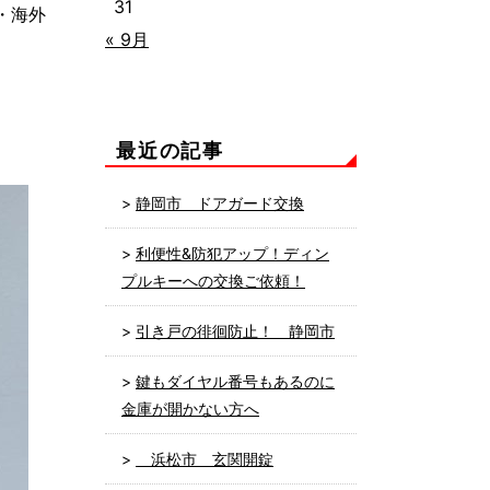
31
・海外
« 9月
最近の記事
静岡市 ドアガード交換
利便性&防犯アップ！ディン
プルキーへの交換ご依頼！
引き戸の徘徊防止！ 静岡市
鍵もダイヤル番号もあるのに
金庫が開かない方へ
浜松市 玄関開錠