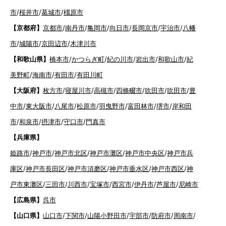
市
/
桜井市
/
葛城市
/
橿原市
【京都府】
京都市
/
南丹市
/
亀岡市
/
向日市
/
長岡京市
/
宇治市
/
八幡
市
/
城陽市
/
京田辺市
/
木津川市
【和歌山県】
橋本市
/
かつらぎ町
/
紀の川市
/
岩出市
/
和歌山市
/
紀
美野町
/
海南市
/
有田市
/
有田川町
【大阪府】
枚方市
/
寝屋川市
/
高槻市
/
四條畷市
/
吹田市
/
吹田市
/
豊
中市
/
東大阪市
/
八尾市
/
松原市
/
羽曳野市
/
富田林市
/
堺市
/
岸和田
市
/
和泉市
/
摂津市
/
守口市
/
門真市
【兵庫県】
姫路市
/
神戸市
/
神戸市北区
/
神戸市灘区
/
神戸市中央区
/
神戸市兵
庫区
/
神戸市長田区
/
神戸市須磨区
/
神戸市垂水区
/
神戸市西区
/
神
戸市東灘区
/
三田市
/
川西市
/
宝塚市
/
西宮市
/
伊丹市
/
芦屋市
/
尼崎市
【広島県】
呉市
【山口県】
山口市
/
下関市
/
山陽小野田市
/
宇部市
/
防府市
/
周南市
/