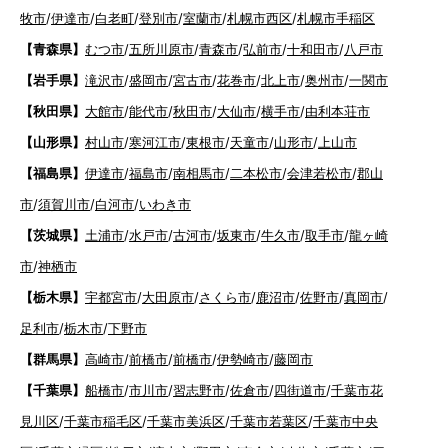
牧市
/
伊達市
/
白老町
/
登別市
/
室蘭市
/
札幌市西区
/
札幌市手稲区
【青森県】
むつ市
/
五所川原市
/
青森市
/
弘前市
/
十和田市
/
八戸市
【岩手県】
滝沢市
/
盛岡市
/
宮古市
/
花巻市
/
北上市
/
奥州市
/
一関市
【秋田県】
大館市
/
能代市
/
秋田市
/
大仙市
/
横手市
/
由利本荘市
【山形県】
村山市
/
寒河江市
/
東根市
/
天童市
/
山形市
/
上山市
【福島県】
伊達市
/
福島市
/
南相馬市
/
二本松市
/
会津若松市
/
郡山
市
/
須賀川市
/
白河市
/
いわき市
【茨城県】
土浦市
/
水戸市
/
古河市
/
坂東市
/
牛久市
/
取手市
/
龍ヶ崎
市
/
神栖市
【栃木県】
宇都宮市
/
大田原市
/
さくら市
/
鹿沼市
/
佐野市
/
真岡市
/
足利市
/
栃木市
/
下野市
【群馬県】
高崎市
/
前橋市
/
前橋市
/
伊勢崎市
/
藤岡市
【千葉県】
船橋市
/
市川市
/
習志野市
/
佐倉市
/
四街道市
/
千葉市花
見川区
/
千葉市稲毛区
/
千葉市美浜区
/
千葉市若葉区
/
千葉市中央