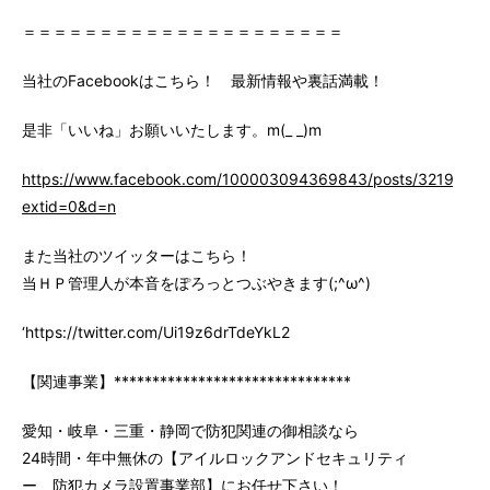
＝＝＝＝＝＝＝＝＝＝＝＝＝＝＝＝＝＝＝＝＝
当社のFacebookはこちら！ 最新情報や裏話満載！
是非「いいね」お願いいたします。m(_ _)m
https://www.facebook.com/100003094369843/posts/3219147
extid=0&d=n
また当社のツイッターはこちら！
当ＨＰ管理人が本音をぽろっとつぶやきます(;^ω^)
‘https://twitter.com/Ui19z6drTdeYkL2
【関連事業】*******************************
愛知・岐阜・三重・静岡で防犯関連の御相談なら
24時間・年中無休の【アイルロックアンドセキュリティ
ー 防犯カメラ設置事業部】にお任せ下さい！