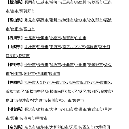
【新潟県】
長岡市
/
上越市
/
柏崎市
/
五泉市
/
糸魚川市
/
妙高市
/
三条
市
/
燕市
/
阿賀野市
【富山県】
氷見市
/
高岡市
/
滑川市
/
魚津市
/
射水市
/
小矢部市
/
砺波
市
/
南砺市
/
富山市
【石川県】
七尾市
/
金沢市
/
小松市
/
加賀市
/
白山市
【山梨県】
北杜市
/
甲斐市
/
甲府市
/
南アルプス市
/
笛吹市
/
富士河
口湖町
/
都留市
【長野県】
中野市
/
長野市
/
須坂市
/
千曲市
/
上田市
/
安曇野市
/
佐久
市
/
松本市
/
茅野市
/
伊那市
/
飯田市
【静岡県】
浜松市天竜区
/
浜松市北区
/
浜松市浜北区
/
浜松市東区
/
浜松市西区
/
浜松市中区
/
浜松市南区
/
清水区
/
葵区
/
駿河区
/
藤枝市
/
島田市
/
焼津市
/
牧之原市
/
菊川市
/
掛川市
/
袋井市
【滋賀県】
長浜市
/
彦根市
/
大津市
/
守山市
/
野洲市
/
東近江市
/
草津
市
/
栗東市
/
湖南市
/
甲賀市
【奈良県】
奈良市
/
生駒市
/
大和郡山市
/
天理市
/
香芝市
/
大和高田