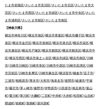
たま市岩槻区
/
さいたま市見沼区
/
さいたま市北区
/
さいたま市大
宮区
/
さいたま市西区
/
さいたま市緑区
/
さいたま市中央区
/
さいた
ま市浦和区
/
さいたま市桜区
/
さいたま市南区
【神奈川県】
横浜市神奈川区
/
横浜市旭区
/
横浜市青葉区
/
横浜市磯子区
/
横浜市
泉区
/
横浜市金沢区
/
横浜市港南区
/
横浜市港北区
/
横浜市栄区
/
横
浜市瀬谷区
/
横浜市戸塚区
/
横浜市都筑区
/
横浜市鶴見区
/
横浜市中
区
/
横浜市西区
/
横浜市保土ヶ谷区
/
横浜市緑区
/
横浜市南区
/
川崎
市
/
川崎市川崎区
/
川崎市幸区
/
川崎市中原区
/
川崎市高津区
/
川崎
市宮前区
/
川崎市多摩区
/
川崎市麻生区
/
横須賀市
/
鎌倉市
/
逗子市
/
三浦市
/
相模原市
/
厚木市
/
大和市
/
海老名市
/
座間市
/
綾瀬市
/
平塚
市
/
藤沢市
/
茅ヶ崎市
/
秦野市
/
伊勢原市
/
小田原市
/
南足柄市
/
葉山
町
/
愛川町
/
寒川町
/
大磯町
/
二宮町
/
中井町
/
大井町
/
松田町
/
山北町
/
開成町
/
箱根町
/
真鶴町
/
湯河原町