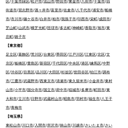
区
/
千葉市緑区
/
松戸市
/
流山市
/
野田市
/
東金市
/
八街市
/
千葉市
/
四
街道市
/
習志野市
/
酒々井市
/
富里市
/
佐倉市
/
八千代市
/
浦安市
/
船橋
市
/
市川市
/
鎌ケ谷市
/
白井市
/
柏市
/
我孫子市
/
印西市
/
栄町
/
成田市
/
芝山町
/
山武市
/
横芝光町
/
匝瑳市
/
多古町
/
神崎町
/
香取市
/
旭市
/
東
庄町
/
銚子市
【東京都】
足立区
/
葛飾区
/
荒川区
/
台東区
/
墨田区
/
江戸川区
/
江東区
/
北区
/
文
京区
/
板橋区
/
豊島区
/
新宿区
/
千代田区
/
中央区
/
港区
/
練馬区
/
中野
区
/
渋谷区
/
目黒区
/
品川区
/
大田区
/
杉並区
/
世田谷区
/
狛江市
/
調布
市
/
三鷹市
/
武蔵野市
/
西東京市
/
清瀬市
/
東久留米市
/
小金井市
/
東村
山市
/
小平市
/
国分寺市
/
国立市
/
府中市
/
稲城市
/
多摩市
/
町田市
/
東
大和市
/
立川市
/
日野市
/
武蔵村山市
/
昭島市
/
羽村市
/
福生市
/
八王子
市
/
青梅市
【埼玉県】
東松山市
/
川口市
/
入間市
/
所沢市
/
挟山市
/
川越市
/
さいたま市
/
さい