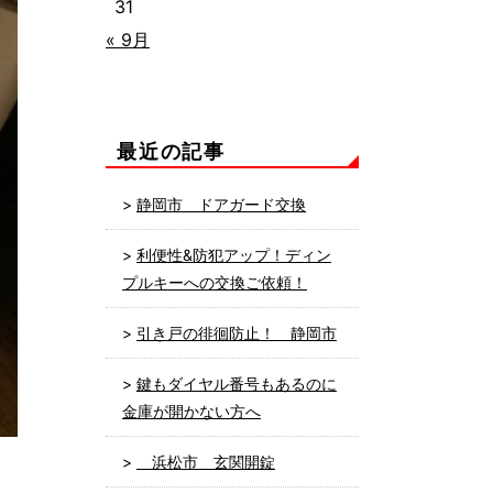
31
« 9月
最近の記事
静岡市 ドアガード交換
利便性&防犯アップ！ディン
プルキーへの交換ご依頼！
引き戸の徘徊防止！ 静岡市
鍵もダイヤル番号もあるのに
金庫が開かない方へ
浜松市 玄関開錠