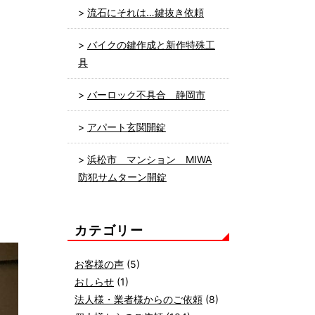
流石にそれは…鍵抜き依頼
バイクの鍵作成と新作特殊工
具
バーロック不具合 静岡市
アパート玄関開錠
浜松市 マンション MIWA
防犯サムターン開錠
カテゴリー
お客様の声
(5)
おしらせ
(1)
法人様・業者様からのご依頼
(8)