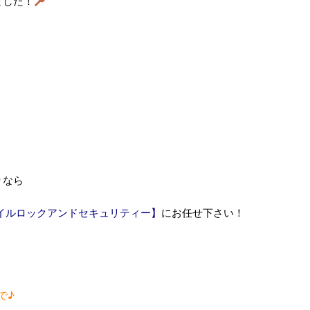
ました！
りなら
イルロックアンドセキュリティー】
にお任せ下さい！
で♪