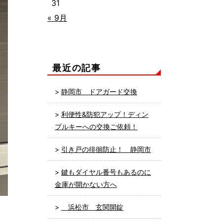
31
« 9月
最近の記事
静岡市 ドアガード交換
利便性&防犯アップ！ディン
プルキーへの交換ご依頼！
引き戸の徘徊防止！ 静岡市
鍵もダイヤル番号もあるのに
金庫が開かない方へ
浜松市 玄関開錠