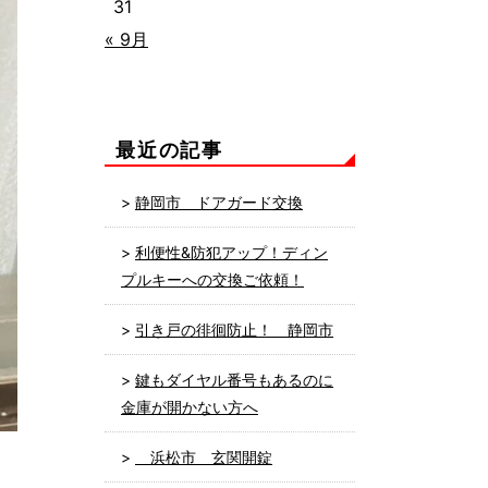
31
« 9月
最近の記事
静岡市 ドアガード交換
利便性&防犯アップ！ディン
プルキーへの交換ご依頼！
引き戸の徘徊防止！ 静岡市
鍵もダイヤル番号もあるのに
金庫が開かない方へ
浜松市 玄関開錠