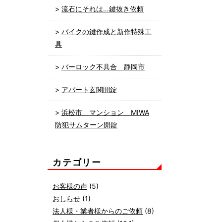
流石にそれは…鍵抜き依頼
バイクの鍵作成と新作特殊工
具
バーロック不具合 静岡市
アパート玄関開錠
浜松市 マンション MIWA
防犯サムターン開錠
カテゴリー
お客様の声
(5)
おしらせ
(1)
法人様・業者様からのご依頼
(8)