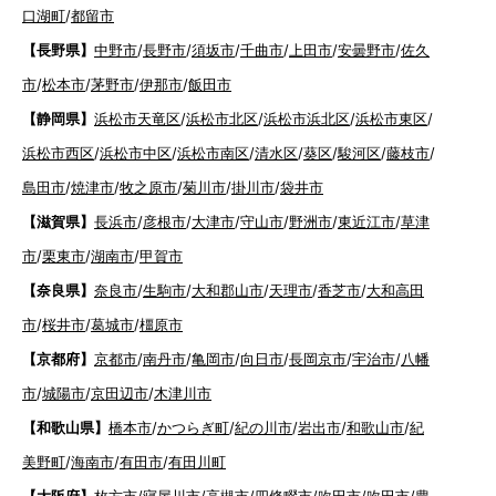
口湖町
/
都留市
【長野県】
中野市
/
長野市
/
須坂市
/
千曲市
/
上田市
/
安曇野市
/
佐久
市
/
松本市
/
茅野市
/
伊那市
/
飯田市
【静岡県】
浜松市天竜区
/
浜松市北区
/
浜松市浜北区
/
浜松市東区
/
浜松市西区
/
浜松市中区
/
浜松市南区
/
清水区
/
葵区
/
駿河区
/
藤枝市
/
島田市
/
焼津市
/
牧之原市
/
菊川市
/
掛川市
/
袋井市
【滋賀県】
長浜市
/
彦根市
/
大津市
/
守山市
/
野洲市
/
東近江市
/
草津
市
/
栗東市
/
湖南市
/
甲賀市
【奈良県】
奈良市
/
生駒市
/
大和郡山市
/
天理市
/
香芝市
/
大和高田
市
/
桜井市
/
葛城市
/
橿原市
【京都府】
京都市
/
南丹市
/
亀岡市
/
向日市
/
長岡京市
/
宇治市
/
八幡
市
/
城陽市
/
京田辺市
/
木津川市
【和歌山県】
橋本市
/
かつらぎ町
/
紀の川市
/
岩出市
/
和歌山市
/
紀
美野町
/
海南市
/
有田市
/
有田川町
【大阪府】
枚方市
/
寝屋川市
/
高槻市
/
四條畷市
/
吹田市
/
吹田市
/
豊