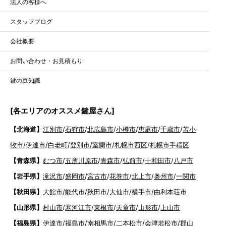
法人の客様へ
スタッフブログ
会社概要
お問い合わせ・お見積もり
鍵の豆知識
[各エリアのオススメ鍵屋さん]
【北海道】
江別市
/
石狩市
/
北広島市
/
小樽市
/
恵庭市
/
千歳市
/
苫小
牧市
/
伊達市
/
白老町
/
登別市
/
室蘭市
/
札幌市西区
/
札幌市手稲区
【青森県】
むつ市
/
五所川原市
/
青森市
/
弘前市
/
十和田市
/
八戸市
【岩手県】
滝沢市
/
盛岡市
/
宮古市
/
花巻市
/
北上市
/
奥州市
/
一関市
【秋田県】
大館市
/
能代市
/
秋田市
/
大仙市
/
横手市
/
由利本荘市
【山形県】
村山市
/
寒河江市
/
東根市
/
天童市
/
山形市
/
上山市
【福島県】
伊達市
/
福島市
/
南相馬市
/
二本松市
/
会津若松市
/
郡山