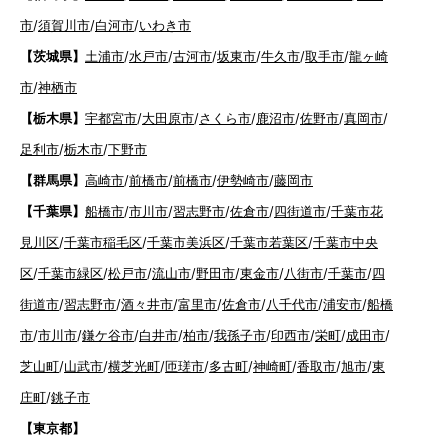
市
/
須賀川市
/
白河市
/
いわき市
【茨城県】
土浦市
/
水戸市
/
古河市
/
坂東市
/
牛久市
/
取手市
/
龍ヶ崎
市
/
神栖市
【栃木県】
宇都宮市
/
大田原市
/
さくら市
/
鹿沼市
/
佐野市
/
真岡市
/
足利市
/
栃木市
/
下野市
【群馬県】
高崎市
/
前橋市
/
前橋市
/
伊勢崎市
/
藤岡市
【千葉県】
船橋市
/
市川市
/
習志野市
/
佐倉市
/
四街道市
/
千葉市花
見川区
/
千葉市稲毛区
/
千葉市美浜区
/
千葉市若葉区
/
千葉市中央
区
/
千葉市緑区
/
松戸市
/
流山市
/
野田市
/
東金市
/
八街市
/
千葉市
/
四
街道市
/
習志野市
/
酒々井市
/
富里市
/
佐倉市
/
八千代市
/
浦安市
/
船橋
市
/
市川市
/
鎌ケ谷市
/
白井市
/
柏市
/
我孫子市
/
印西市
/
栄町
/
成田市
/
芝山町
/
山武市
/
横芝光町
/
匝瑳市
/
多古町
/
神崎町
/
香取市
/
旭市
/
東
庄町
/
銚子市
【東京都】