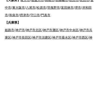
中市
/
東大阪市
/
八尾市
/
松原市
/
羽曳野市
/
富田林市
/
堺市
/
岸和田
市
/
和泉市
/
摂津市
/
守口市
/
門真市
【兵庫県】
姫路市
/
神戸市
/
神戸市北区
/
神戸市灘区
/
神戸市中央区
/
神戸市兵
庫区
/
神戸市長田区
/
神戸市須磨区
/
神戸市垂水区
/
神戸市西区
/
神
戸市東灘区
/
三田市
/
川西市
/
宝塚市
/
西宮市
/
伊丹市
/
芦屋市
/
尼崎市
【広島県】
呉市
【山口県】
山口市
/
下関市
/
山陽小野田市
/
宇部市
/
防府市
/
周南市
/
下松市
【香川県】
観音寺市
/
三豊市
/
善通寺市
/
丸亀市
/
坂出市
/
高松市
/
さ
ぬき市
/
東かがわ市
【愛媛県】
伊予市
/
東温市
/
松山市
/
今治市
/
西条市
/
新居浜市
/
四国
中央市
【福岡県】