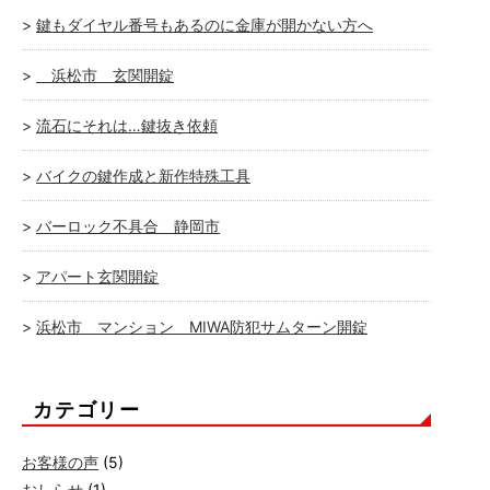
鍵もダイヤル番号もあるのに金庫が開かない方へ
浜松市 玄関開錠
流石にそれは…鍵抜き依頼
バイクの鍵作成と新作特殊工具
バーロック不具合 静岡市
アパート玄関開錠
浜松市 マンション MIWA防犯サムターン開錠
カテゴリー
お客様の声
(5)
おしらせ
(1)