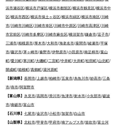
浜市瀬谷区
/
横浜市戸塚区
/
横浜市都筑区
/
横浜市鶴見区
/
横浜市中
区
/
横浜市西区
/
横浜市保土ヶ谷区
/
横浜市緑区
/
横浜市南区
/
川崎
市
/
川崎市川崎区
/
川崎市幸区
/
川崎市中原区
/
川崎市高津区
/
川崎
市宮前区
/
川崎市多摩区
/
川崎市麻生区
/
横須賀市
/
鎌倉市
/
逗子市
/
三浦市
/
相模原市
/
厚木市
/
大和市
/
海老名市
/
座間市
/
綾瀬市
/
平塚
市
/
藤沢市
/
茅ヶ崎市
/
秦野市
/
伊勢原市
/
小田原市
/
南足柄市
/
葉山
町
/
愛川町
/
寒川町
/
大磯町
/
二宮町
/
中井町
/
大井町
/
松田町
/
山北町
/
開成町
/
箱根町
/
真鶴町
/
湯河原町
【新潟県】
長岡市
/
上越市
/
柏崎市
/
五泉市
/
糸魚川市
/
妙高市
/
三条
市
/
燕市
/
阿賀野市
【富山県】
氷見市
/
高岡市
/
滑川市
/
魚津市
/
射水市
/
小矢部市
/
砺波
市
/
南砺市
/
富山市
【石川県】
七尾市
/
金沢市
/
小松市
/
加賀市
/
白山市
【山梨県】
北杜市
/
甲斐市
/
甲府市
/
南アルプス市
/
笛吹市
/
富士河