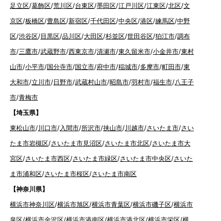
足立区
/
葛飾区
/
荒川区
/
台東区
/
墨田区
/
江戸川区
/
江東区
/
北区
/
文
京区
/
板橋区
/
豊島区
/
新宿区
/
千代田区
/
中央区
/
港区
/
練馬区
/
中野
区
/
渋谷区
/
目黒区
/
品川区
/
大田区
/
杉並区
/
世田谷区
/
狛江市
/
調布
市
/
三鷹市
/
武蔵野市
/
西東京市
/
清瀬市
/
東久留米市
/
小金井市
/
東村
山市
/
小平市
/
国分寺市
/
国立市
/
府中市
/
稲城市
/
多摩市
/
町田市
/
東
大和市
/
立川市
/
日野市
/
武蔵村山市
/
昭島市
/
羽村市
/
福生市
/
八王子
市
/
青梅市
【埼玉県】
東松山市
/
川口市
/
入間市
/
所沢市
/
挟山市
/
川越市
/
さいたま市
/
さい
たま市岩槻区
/
さいたま市見沼区
/
さいたま市北区
/
さいたま市大
宮区
/
さいたま市西区
/
さいたま市緑区
/
さいたま市中央区
/
さいた
ま市浦和区
/
さいたま市桜区
/
さいたま市南区
【神奈川県】
横浜市神奈川区
/
横浜市旭区
/
横浜市青葉区
/
横浜市磯子区
/
横浜市
泉区
/
横浜市金沢区
/
横浜市港南区
/
横浜市港北区
/
横浜市栄区
/
横