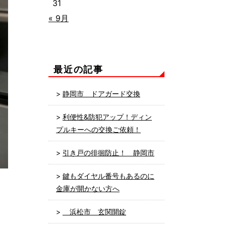
31
« 9月
最近の記事
静岡市 ドアガード交換
利便性&防犯アップ！ディン
プルキーへの交換ご依頼！
引き戸の徘徊防止！ 静岡市
鍵もダイヤル番号もあるのに
金庫が開かない方へ
浜松市 玄関開錠