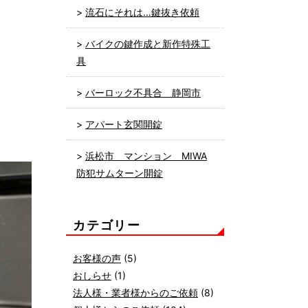
流石にそれは…鍵抜き依頼
バイクの鍵作成と新作特殊工
具
バーロック不具合 静岡市
アパート玄関開錠
浜松市 マンション MIWA
防犯サムターン開錠
カテゴリー
お客様の声
(5)
おしらせ
(1)
法人様・業者様からのご依頼
(8)