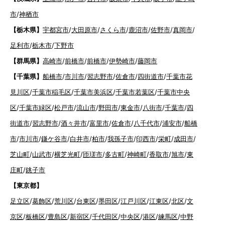
市
/
神栖市
【栃木県】
宇都宮市
/
大田原市
/
さくら市
/
鹿沼市
/
佐野市
/
真岡市
/
足利市
/
栃木市
/
下野市
【群馬県】
高崎市
/
前橋市
/
前橋市
/
伊勢崎市
/
藤岡市
【千葉県】
船橋市
/
市川市
/
習志野市
/
佐倉市
/
四街道市
/
千葉市花
見川区
/
千葉市稲毛区
/
千葉市美浜区
/
千葉市若葉区
/
千葉市中央
区
/
千葉市緑区
/
松戸市
/
流山市
/
野田市
/
東金市
/
八街市
/
千葉市
/
四
街道市
/
習志野市
/
酒々井市
/
富里市
/
佐倉市
/
八千代市
/
浦安市
/
船橋
市
/
市川市
/
鎌ケ谷市
/
白井市
/
柏市
/
我孫子市
/
印西市
/
栄町
/
成田市
/
芝山町
/
山武市
/
横芝光町
/
匝瑳市
/
多古町
/
神崎町
/
香取市
/
旭市
/
東
庄町
/
銚子市
【東京都】
足立区
/
葛飾区
/
荒川区
/
台東区
/
墨田区
/
江戸川区
/
江東区
/
北区
/
文
京区
/
板橋区
/
豊島区
/
新宿区
/
千代田区
/
中央区
/
港区
/
練馬区
/
中野