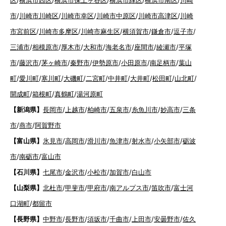
市
/
川崎市川崎区
/
川崎市幸区
/
川崎市中原区
/
川崎市高津区
/
川崎
市宮前区
/
川崎市多摩区
/
川崎市麻生区
/
横須賀市
/
鎌倉市
/
逗子市
/
三浦市
/
相模原市
/
厚木市
/
大和市
/
海老名市
/
座間市
/
綾瀬市
/
平塚
市
/
藤沢市
/
茅ヶ崎市
/
秦野市
/
伊勢原市
/
小田原市
/
南足柄市
/
葉山
町
/
愛川町
/
寒川町
/
大磯町
/
二宮町
/
中井町
/
大井町
/
松田町
/
山北町
/
開成町
/
箱根町
/
真鶴町
/
湯河原町
【新潟県】
長岡市
/
上越市
/
柏崎市
/
五泉市
/
糸魚川市
/
妙高市
/
三条
市
/
燕市
/
阿賀野市
【富山県】
氷見市
/
高岡市
/
滑川市
/
魚津市
/
射水市
/
小矢部市
/
砺波
市
/
南砺市
/
富山市
【石川県】
七尾市
/
金沢市
/
小松市
/
加賀市
/
白山市
【山梨県】
北杜市
/
甲斐市
/
甲府市
/
南アルプス市
/
笛吹市
/
富士河
口湖町
/
都留市
【長野県】
中野市
/
長野市
/
須坂市
/
千曲市
/
上田市
/
安曇野市
/
佐久