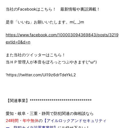
当社のFacebookはこちら！ 最新情報や裏話満載！
是非「いいね」お願いいたします。m(_ _)m
https://www.facebook.com/100003094369843/posts/3219147
extid=0&d=n
また当社のツイッターはこちら！
当ＨＰ管理人が本音をぽろっとつぶやきます(;^ω^)
‘https://twitter.com/Ui19z6drTdeYkL2
【関連事業】*******************************
愛知・岐阜・三重・静岡で防犯関連の御相談なら
24時間・年中無休
の
【アイルロックアンドセキュリティ
ー 防犯カメラ設置事業部】
にお任せ下さい！