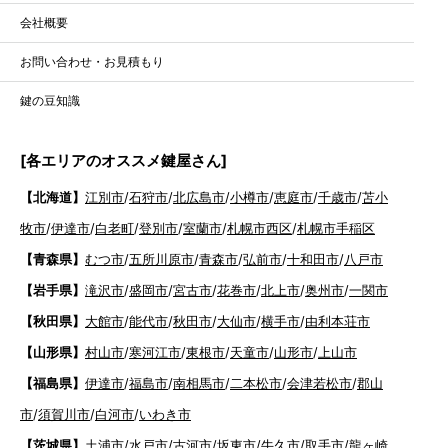
会社概要
お問い合わせ・お見積もり
鍵の豆知識
[各エリアのオススメ鍵屋さん]
【北海道】
江別市
/
石狩市
/
北広島市
/
小樽市
/
恵庭市
/
千歳市
/
苫小
牧市
/
伊達市
/
白老町
/
登別市
/
室蘭市
/
札幌市西区
/
札幌市手稲区
【青森県】
むつ市
/
五所川原市
/
青森市
/
弘前市
/
十和田市
/
八戸市
【岩手県】
滝沢市
/
盛岡市
/
宮古市
/
花巻市
/
北上市
/
奥州市
/
一関市
【秋田県】
大館市
/
能代市
/
秋田市
/
大仙市
/
横手市
/
由利本荘市
【山形県】
村山市
/
寒河江市
/
東根市
/
天童市
/
山形市
/
上山市
【福島県】
伊達市
/
福島市
/
南相馬市
/
二本松市
/
会津若松市
/
郡山
市
/
須賀川市
/
白河市
/
いわき市
【茨城県】
土浦市
/
水戸市
/
古河市
/
坂東市
/
牛久市
/
取手市
/
龍ヶ崎