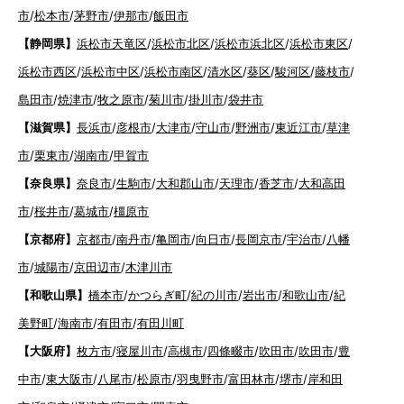
市
/
松本市
/
茅野市
/
伊那市
/
飯田市
【静岡県】
浜松市天竜区
/
浜松市北区
/
浜松市浜北区
/
浜松市東区
/
浜松市西区
/
浜松市中区
/
浜松市南区
/
清水区
/
葵区
/
駿河区
/
藤枝市
/
島田市
/
焼津市
/
牧之原市
/
菊川市
/
掛川市
/
袋井市
【滋賀県】
長浜市
/
彦根市
/
大津市
/
守山市
/
野洲市
/
東近江市
/
草津
市
/
栗東市
/
湖南市
/
甲賀市
【奈良県】
奈良市
/
生駒市
/
大和郡山市
/
天理市
/
香芝市
/
大和高田
市
/
桜井市
/
葛城市
/
橿原市
【京都府】
京都市
/
南丹市
/
亀岡市
/
向日市
/
長岡京市
/
宇治市
/
八幡
市
/
城陽市
/
京田辺市
/
木津川市
【和歌山県】
橋本市
/
かつらぎ町
/
紀の川市
/
岩出市
/
和歌山市
/
紀
美野町
/
海南市
/
有田市
/
有田川町
【大阪府】
枚方市
/
寝屋川市
/
高槻市
/
四條畷市
/
吹田市
/
吹田市
/
豊
中市
/
東大阪市
/
八尾市
/
松原市
/
羽曳野市
/
富田林市
/
堺市
/
岸和田