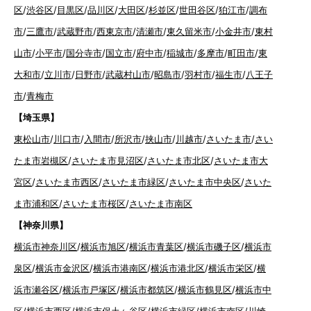
区
/
渋谷区
/
目黒区
/
品川区
/
大田区
/
杉並区
/
世田谷区
/
狛江市
/
調布
市
/
三鷹市
/
武蔵野市
/
西東京市
/
清瀬市
/
東久留米市
/
小金井市
/
東村
山市
/
小平市
/
国分寺市
/
国立市
/
府中市
/
稲城市
/
多摩市
/
町田市
/
東
大和市
/
立川市
/
日野市
/
武蔵村山市
/
昭島市
/
羽村市
/
福生市
/
八王子
市
/
青梅市
【埼玉県】
東松山市
/
川口市
/
入間市
/
所沢市
/
挟山市
/
川越市
/
さいたま市
/
さい
たま市岩槻区
/
さいたま市見沼区
/
さいたま市北区
/
さいたま市大
宮区
/
さいたま市西区
/
さいたま市緑区
/
さいたま市中央区
/
さいた
ま市浦和区
/
さいたま市桜区
/
さいたま市南区
【神奈川県】
横浜市神奈川区
/
横浜市旭区
/
横浜市青葉区
/
横浜市磯子区
/
横浜市
泉区
/
横浜市金沢区
/
横浜市港南区
/
横浜市港北区
/
横浜市栄区
/
横
浜市瀬谷区
/
横浜市戸塚区
/
横浜市都筑区
/
横浜市鶴見区
/
横浜市中
区
/
横浜市西区
/
横浜市保土ヶ谷区
/
横浜市緑区
/
横浜市南区
/
川崎