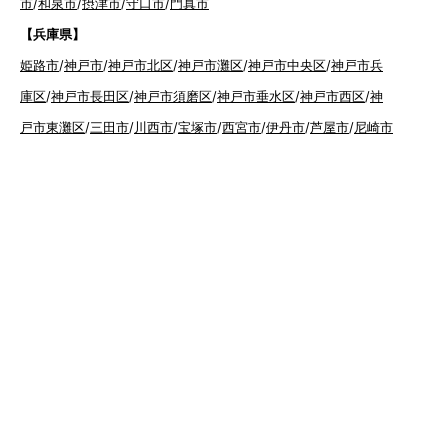
市
/
和泉市
/
摂津市
/
守口市
/
門真市
【兵庫県】
姫路市
/
神戸市
/
神戸市北区
/
神戸市灘区
/
神戸市中央区
/
神戸市兵
庫区
/
神戸市長田区
/
神戸市須磨区
/
神戸市垂水区
/
神戸市西区
/
神
戸市東灘区
/
三田市
/
川西市
/
宝塚市
/
西宮市
/
伊丹市
/
芦屋市
/
尼崎市
【広島県】
呉市
【山口県】
山口市
/
下関市
/
山陽小野田市
/
宇部市
/
防府市
/
周南市
/
下松市
【香川県】
観音寺市
/
三豊市
/
善通寺市
/
丸亀市
/
坂出市
/
高松市
/
さ
ぬき市
/
東かがわ市
【愛媛県】
伊予市
/
東温市
/
松山市
/
今治市
/
西条市
/
新居浜市
/
四国
中央市
【福岡県】
福岡市東区
/
福岡市南区
/
福岡市博多区
/
福岡市早良区
/
福岡市西
区
/
福岡市中央区
/
福岡市城南区
/
北九州市八幡西区
/
北九州市小倉