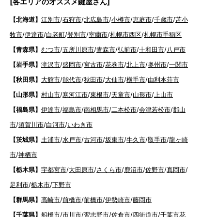
[各エリアのオススメ鍵屋さん]
【北海道】
江別市
/
石狩市
/
北広島市
/
小樽市
/
恵庭市
/
千歳市
/
苫小
牧市
/
伊達市
/
白老町
/
登別市
/
室蘭市
/
札幌市西区
/
札幌市手稲区
【青森県】
むつ市
/
五所川原市
/
青森市
/
弘前市
/
十和田市
/
八戸市
【岩手県】
滝沢市
/
盛岡市
/
宮古市
/
花巻市
/
北上市
/
奥州市
/
一関市
【秋田県】
大館市
/
能代市
/
秋田市
/
大仙市
/
横手市
/
由利本荘市
【山形県】
村山市
/
寒河江市
/
東根市
/
天童市
/
山形市
/
上山市
【福島県】
伊達市
/
福島市
/
南相馬市
/
二本松市
/
会津若松市
/
郡山
市
/
須賀川市
/
白河市
/
いわき市
【茨城県】
土浦市
/
水戸市
/
古河市
/
坂東市
/
牛久市
/
取手市
/
龍ヶ崎
市
/
神栖市
【栃木県】
宇都宮市
/
大田原市
/
さくら市
/
鹿沼市
/
佐野市
/
真岡市
/
足利市
/
栃木市
/
下野市
【群馬県】
高崎市
/
前橋市
/
前橋市
/
伊勢崎市
/
藤岡市
【千葉県】
船橋市
/
市川市
/
習志野市
/
佐倉市
/
四街道市
/
千葉市花