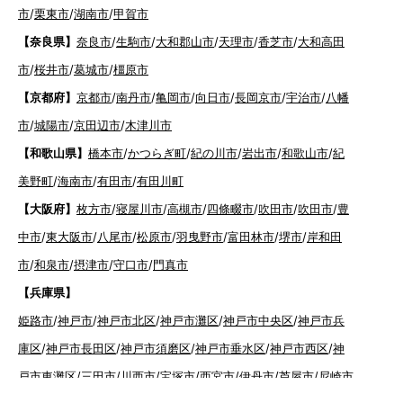
市
/
栗東市
/
湖南市
/
甲賀市
【奈良県】
奈良市
/
生駒市
/
大和郡山市
/
天理市
/
香芝市
/
大和高田
市
/
桜井市
/
葛城市
/
橿原市
【京都府】
京都市
/
南丹市
/
亀岡市
/
向日市
/
長岡京市
/
宇治市
/
八幡
市
/
城陽市
/
京田辺市
/
木津川市
【和歌山県】
橋本市
/
かつらぎ町
/
紀の川市
/
岩出市
/
和歌山市
/
紀
美野町
/
海南市
/
有田市
/
有田川町
【大阪府】
枚方市
/
寝屋川市
/
高槻市
/
四條畷市
/
吹田市
/
吹田市
/
豊
中市
/
東大阪市
/
八尾市
/
松原市
/
羽曳野市
/
富田林市
/
堺市
/
岸和田
市
/
和泉市
/
摂津市
/
守口市
/
門真市
【兵庫県】
姫路市
/
神戸市
/
神戸市北区
/
神戸市灘区
/
神戸市中央区
/
神戸市兵
庫区
/
神戸市長田区
/
神戸市須磨区
/
神戸市垂水区
/
神戸市西区
/
神
戸市東灘区
/
三田市
/
川西市
/
宝塚市
/
西宮市
/
伊丹市
/
芦屋市
/
尼崎市