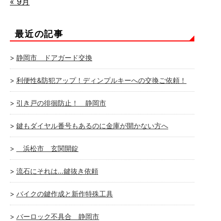
« 9月
最近の記事
静岡市 ドアガード交換
利便性&防犯アップ！ディンプルキーへの交換ご依頼！
引き戸の徘徊防止！ 静岡市
鍵もダイヤル番号もあるのに金庫が開かない方へ
浜松市 玄関開錠
流石にそれは…鍵抜き依頼
バイクの鍵作成と新作特殊工具
バーロック不具合 静岡市