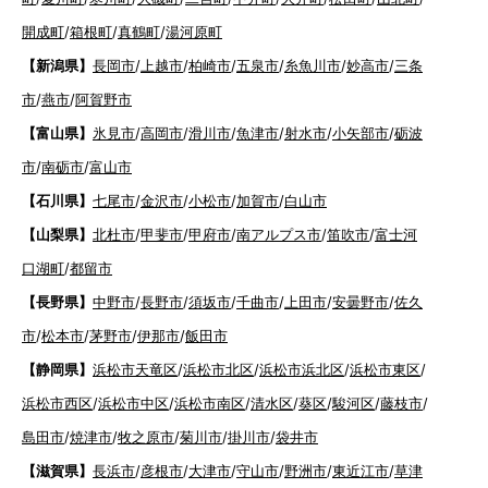
開成町
/
箱根町
/
真鶴町
/
湯河原町
【新潟県】
長岡市
/
上越市
/
柏崎市
/
五泉市
/
糸魚川市
/
妙高市
/
三条
市
/
燕市
/
阿賀野市
【富山県】
氷見市
/
高岡市
/
滑川市
/
魚津市
/
射水市
/
小矢部市
/
砺波
市
/
南砺市
/
富山市
【石川県】
七尾市
/
金沢市
/
小松市
/
加賀市
/
白山市
【山梨県】
北杜市
/
甲斐市
/
甲府市
/
南アルプス市
/
笛吹市
/
富士河
口湖町
/
都留市
【長野県】
中野市
/
長野市
/
須坂市
/
千曲市
/
上田市
/
安曇野市
/
佐久
市
/
松本市
/
茅野市
/
伊那市
/
飯田市
【静岡県】
浜松市天竜区
/
浜松市北区
/
浜松市浜北区
/
浜松市東区
/
浜松市西区
/
浜松市中区
/
浜松市南区
/
清水区
/
葵区
/
駿河区
/
藤枝市
/
島田市
/
焼津市
/
牧之原市
/
菊川市
/
掛川市
/
袋井市
【滋賀県】
長浜市
/
彦根市
/
大津市
/
守山市
/
野洲市
/
東近江市
/
草津