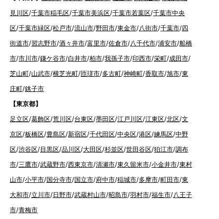
見川区
/
千葉市稲毛区
/
千葉市美浜区
/
千葉市若葉区
/
千葉市中央
区
/
千葉市緑区
/
松戸市
/
流山市
/
野田市
/
東金市
/
八街市
/
千葉市
/
四
街道市
/
習志野市
/
酒々井市
/
富里市
/
佐倉市
/
八千代市
/
浦安市
/
船橋
市
/
市川市
/
鎌ケ谷市
/
白井市
/
柏市
/
我孫子市
/
印西市
/
栄町
/
成田市
/
芝山町
/
山武市
/
横芝光町
/
匝瑳市
/
多古町
/
神崎町
/
香取市
/
旭市
/
東
庄町
/
銚子市
【東京都】
足立区
/
葛飾区
/
荒川区
/
台東区
/
墨田区
/
江戸川区
/
江東区
/
北区
/
文
京区
/
板橋区
/
豊島区
/
新宿区
/
千代田区
/
中央区
/
港区
/
練馬区
/
中野
区
/
渋谷区
/
目黒区
/
品川区
/
大田区
/
杉並区
/
世田谷区
/
狛江市
/
調布
市
/
三鷹市
/
武蔵野市
/
西東京市
/
清瀬市
/
東久留米市
/
小金井市
/
東村
山市
/
小平市
/
国分寺市
/
国立市
/
府中市
/
稲城市
/
多摩市
/
町田市
/
東
大和市
/
立川市
/
日野市
/
武蔵村山市
/
昭島市
/
羽村市
/
福生市
/
八王子
市
/
青梅市