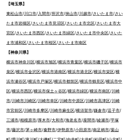
【埼玉県】
東松山市
/
川口市
/
入間市
/
所沢市
/
挟山市
/
川越市
/
さいたま市
/
さい
たま市岩槻区
/
さいたま市見沼区
/
さいたま市北区
/
さいたま市大
宮区
/
さいたま市西区
/
さいたま市緑区
/
さいたま市中央区
/
さいた
ま市浦和区
/
さいたま市桜区
/
さいたま市南区
【神奈川県】
横浜市神奈川区
/
横浜市旭区
/
横浜市青葉区
/
横浜市磯子区
/
横浜市
泉区
/
横浜市金沢区
/
横浜市港南区
/
横浜市港北区
/
横浜市栄区
/
横
浜市瀬谷区
/
横浜市戸塚区
/
横浜市都筑区
/
横浜市鶴見区
/
横浜市中
区
/
横浜市西区
/
横浜市保土ヶ谷区
/
横浜市緑区
/
横浜市南区
/
川崎
市
/
川崎市川崎区
/
川崎市幸区
/
川崎市中原区
/
川崎市高津区
/
川崎
市宮前区
/
川崎市多摩区
/
川崎市麻生区
/
横須賀市
/
鎌倉市
/
逗子市
/
三浦市
/
相模原市
/
厚木市
/
大和市
/
海老名市
/
座間市
/
綾瀬市
/
平塚
市
/
藤沢市
/
茅ヶ崎市
/
秦野市
/
伊勢原市
/
小田原市
/
南足柄市
/
葉山
町
/
愛川町
/
寒川町
/
大磯町
/
二宮町
/
中井町
/
大井町
/
松田町
/
山北町
/