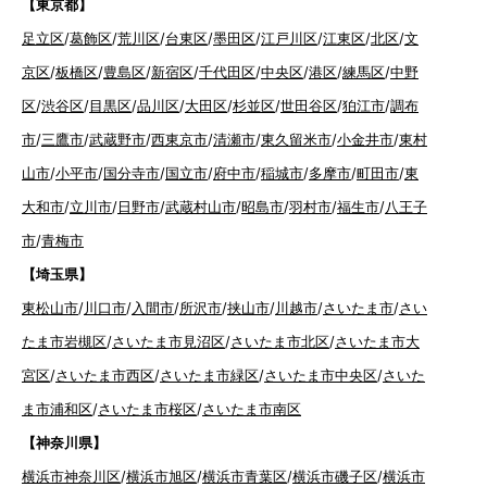
【東京都】
足立区
/
葛飾区
/
荒川区
/
台東区
/
墨田区
/
江戸川区
/
江東区
/
北区
/
文
京区
/
板橋区
/
豊島区
/
新宿区
/
千代田区
/
中央区
/
港区
/
練馬区
/
中野
区
/
渋谷区
/
目黒区
/
品川区
/
大田区
/
杉並区
/
世田谷区
/
狛江市
/
調布
市
/
三鷹市
/
武蔵野市
/
西東京市
/
清瀬市
/
東久留米市
/
小金井市
/
東村
山市
/
小平市
/
国分寺市
/
国立市
/
府中市
/
稲城市
/
多摩市
/
町田市
/
東
大和市
/
立川市
/
日野市
/
武蔵村山市
/
昭島市
/
羽村市
/
福生市
/
八王子
市
/
青梅市
【埼玉県】
東松山市
/
川口市
/
入間市
/
所沢市
/
挟山市
/
川越市
/
さいたま市
/
さい
たま市岩槻区
/
さいたま市見沼区
/
さいたま市北区
/
さいたま市大
宮区
/
さいたま市西区
/
さいたま市緑区
/
さいたま市中央区
/
さいた
ま市浦和区
/
さいたま市桜区
/
さいたま市南区
【神奈川県】
横浜市神奈川区
/
横浜市旭区
/
横浜市青葉区
/
横浜市磯子区
/
横浜市