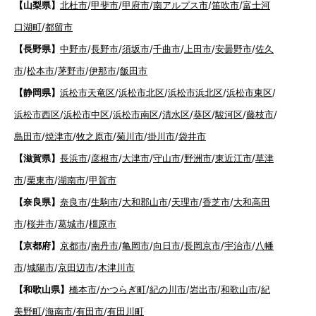
【山梨県】
北杜市
/
甲斐市
/
甲府市
/
南アルプス市
/
笛吹市
/
富士河
口湖町
/
都留市
【長野県】
中野市
/
長野市
/
須坂市
/
千曲市
/
上田市
/
安曇野市
/
佐久
市
/
松本市
/
茅野市
/
伊那市
/
飯田市
【静岡県】
浜松市天竜区
/
浜松市北区
/
浜松市浜北区
/
浜松市東区
/
浜松市西区
/
浜松市中区
/
浜松市南区
/
清水区
/
葵区
/
駿河区
/
藤枝市
/
島田市
/
焼津市
/
牧之原市
/
菊川市
/
掛川市
/
袋井市
【滋賀県】
長浜市
/
彦根市
/
大津市
/
守山市
/
野洲市
/
東近江市
/
草津
市
/
栗東市
/
湖南市
/
甲賀市
【奈良県】
奈良市
/
生駒市
/
大和郡山市
/
天理市
/
香芝市
/
大和高田
市
/
桜井市
/
葛城市
/
橿原市
【京都府】
京都市
/
南丹市
/
亀岡市
/
向日市
/
長岡京市
/
宇治市
/
八幡
市
/
城陽市
/
京田辺市
/
木津川市
【和歌山県】
橋本市
/
かつらぎ町
/
紀の川市
/
岩出市
/
和歌山市
/
紀
美野町
/
海南市
/
有田市
/
有田川町