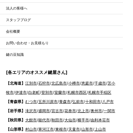
法人の客様へ
スタッフブログ
会社概要
お問い合わせ・お見積もり
鍵の豆知識
[各エリアのオススメ鍵屋さん]
【北海道】
江別市
/
石狩市
/
北広島市
/
小樽市
/
恵庭市
/
千歳市
/
苫小
牧市
/
伊達市
/
白老町
/
登別市
/
室蘭市
/
札幌市西区
/
札幌市手稲区
【青森県】
むつ市
/
五所川原市
/
青森市
/
弘前市
/
十和田市
/
八戸市
【岩手県】
滝沢市
/
盛岡市
/
宮古市
/
花巻市
/
北上市
/
奥州市
/
一関市
【秋田県】
大館市
/
能代市
/
秋田市
/
大仙市
/
横手市
/
由利本荘市
【山形県】
村山市
/
寒河江市
/
東根市
/
天童市
/
山形市
/
上山市