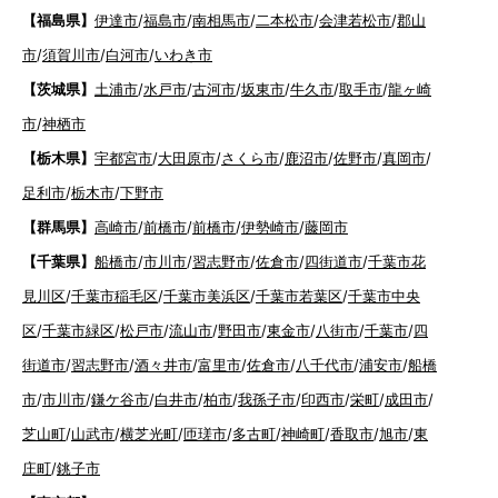
【福島県】
伊達市
/
福島市
/
南相馬市
/
二本松市
/
会津若松市
/
郡山
市
/
須賀川市
/
白河市
/
いわき市
【茨城県】
土浦市
/
水戸市
/
古河市
/
坂東市
/
牛久市
/
取手市
/
龍ヶ崎
市
/
神栖市
【栃木県】
宇都宮市
/
大田原市
/
さくら市
/
鹿沼市
/
佐野市
/
真岡市
/
足利市
/
栃木市
/
下野市
【群馬県】
高崎市
/
前橋市
/
前橋市
/
伊勢崎市
/
藤岡市
【千葉県】
船橋市
/
市川市
/
習志野市
/
佐倉市
/
四街道市
/
千葉市花
見川区
/
千葉市稲毛区
/
千葉市美浜区
/
千葉市若葉区
/
千葉市中央
区
/
千葉市緑区
/
松戸市
/
流山市
/
野田市
/
東金市
/
八街市
/
千葉市
/
四
街道市
/
習志野市
/
酒々井市
/
富里市
/
佐倉市
/
八千代市
/
浦安市
/
船橋
市
/
市川市
/
鎌ケ谷市
/
白井市
/
柏市
/
我孫子市
/
印西市
/
栄町
/
成田市
/
芝山町
/
山武市
/
横芝光町
/
匝瑳市
/
多古町
/
神崎町
/
香取市
/
旭市
/
東
庄町
/
銚子市