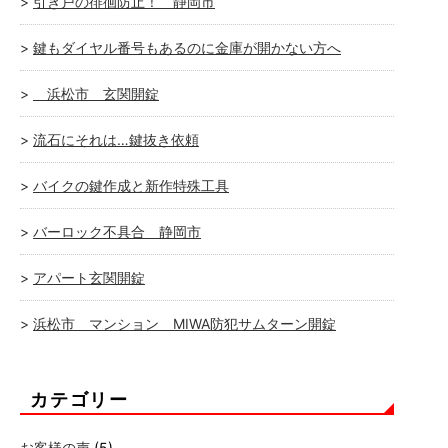
引き戸の徘徊防止！ 静岡市
鍵もダイヤル番号もあるのに金庫が開かない方へ
浜松市 玄関開錠
流石にそれは…鍵抜き依頼
バイクの鍵作成と新作特殊工具
バーロック不具合 静岡市
アパート玄関開錠
浜松市 マンション MIWA防犯サムターン開錠
カテゴリー
お客様の声
(5)