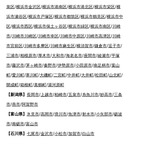
泉区
/
横浜市金沢区
/
横浜市港南区
/
横浜市港北区
/
横浜市栄区
/
横
浜市瀬谷区
/
横浜市戸塚区
/
横浜市都筑区
/
横浜市鶴見区
/
横浜市中
区
/
横浜市西区
/
横浜市保土ヶ谷区
/
横浜市緑区
/
横浜市南区
/
川崎
市
/
川崎市川崎区
/
川崎市幸区
/
川崎市中原区
/
川崎市高津区
/
川崎
市宮前区
/
川崎市多摩区
/
川崎市麻生区
/
横須賀市
/
鎌倉市
/
逗子市
/
三浦市
/
相模原市
/
厚木市
/
大和市
/
海老名市
/
座間市
/
綾瀬市
/
平塚
市
/
藤沢市
/
茅ヶ崎市
/
秦野市
/
伊勢原市
/
小田原市
/
南足柄市
/
葉山
町
/
愛川町
/
寒川町
/
大磯町
/
二宮町
/
中井町
/
大井町
/
松田町
/
山北町
/
開成町
/
箱根町
/
真鶴町
/
湯河原町
【新潟県】
長岡市
/
上越市
/
柏崎市
/
五泉市
/
糸魚川市
/
妙高市
/
三条
市
/
燕市
/
阿賀野市
【富山県】
氷見市
/
高岡市
/
滑川市
/
魚津市
/
射水市
/
小矢部市
/
砺波
市
/
南砺市
/
富山市
【石川県】
七尾市
/
金沢市
/
小松市
/
加賀市
/
白山市