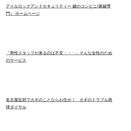
アイルロックアンドセキュリティー 鍵のコンビニ(家鍵専
門） ホームページ
「男性スタッフが来るのは不安・・・」そんな女性のため
のサービス
名古屋近郊でカギのことならお任せ！ カギのトラブル急
球ダイヤル