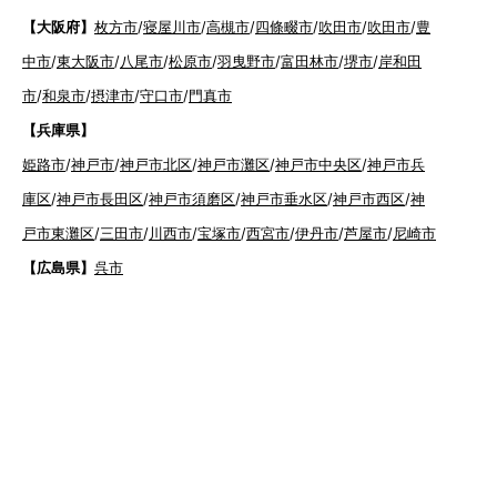
【大阪府】
枚方市
/
寝屋川市
/
高槻市
/
四條畷市
/
吹田市
/
吹田市
/
豊
中市
/
東大阪市
/
八尾市
/
松原市
/
羽曳野市
/
富田林市
/
堺市
/
岸和田
市
/
和泉市
/
摂津市
/
守口市
/
門真市
【兵庫県】
姫路市
/
神戸市
/
神戸市北区
/
神戸市灘区
/
神戸市中央区
/
神戸市兵
庫区
/
神戸市長田区
/
神戸市須磨区
/
神戸市垂水区
/
神戸市西区
/
神
戸市東灘区
/
三田市
/
川西市
/
宝塚市
/
西宮市
/
伊丹市
/
芦屋市
/
尼崎市
【広島県】
呉市
【山口県】
山口市
/
下関市
/
山陽小野田市
/
宇部市
/
防府市
/
周南市
/
下松市
【香川県】
観音寺市
/
三豊市
/
善通寺市
/
丸亀市
/
坂出市
/
高松市
/
さ
ぬき市
/
東かがわ市
【愛媛県】
伊予市
/
東温市
/
松山市
/
今治市
/
西条市
/
新居浜市
/
四国
中央市